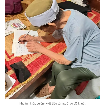
Khoảnh khắc cụ ông viết tiểu sử người vợ đã khuất