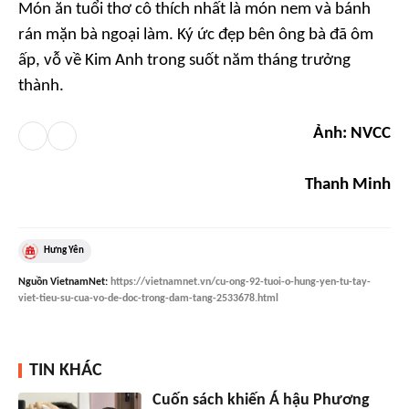
Món ăn tuổi thơ cô thích nhất là món nem và bánh
rán mặn bà ngoại làm. Ký ức đẹp bên ông bà đã ôm
ấp, vỗ về Kim Anh trong suốt năm tháng trưởng
thành.
Ảnh: NVCC
Thanh Minh
Hưng Yên
Nguồn
VietnamNet
:
https://vietnamnet.vn/cu-ong-92-tuoi-o-hung-yen-tu-tay-
viet-tieu-su-cua-vo-de-doc-trong-dam-tang-2533678.html
TIN KHÁC
Cuốn sách khiến Á hậu Phương