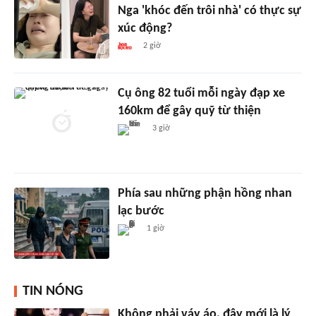
Nga 'khóc đến trôi nhà' có thực sự
xúc động?
2 giờ
Cụ ông 82 tuổi mỗi ngày đạp xe
160km để gây quỹ từ thiện
3 giờ
Phía sau những phận hồng nhan
lạc bước
1 giờ
TIN NÓNG
Không phải váy áo, đây mới là lý