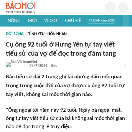
NÓNG
MỚI
VIDEO
CHỦ ĐỀ
#ASEAN Cup 2026
#Trí tuệ nhân tạo
#Mỹ - Iran
#Khám phá Việt Nam
ĐỜI SỐNG
TÌNH YÊU - HÔN NHÂN
#Khám phá thế giới
Cụ ông 92 tuổi ở Hưng Yên tự tay viết
tiểu sử của vợ để đọc trong đám tang
08/7/2026
Gốc
Bản tiểu sử dài 2 trang ghi lại những dấu mốc quan
trọng trong cuộc đời của vợ được cụ ông 92 tuổi tự
tay viết, không sai mốc thời gian nào.
“Ông ngoại tôi năm nay 92 tuổi. Ngày bà ngoại mất,
ông tự tay viết tiểu sử của bà không sai mốc thời gian
nào để đọc trong lễ truy điệu.