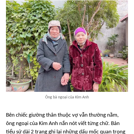
Ông bà ngoại của Kim Anh
Bên chiếc giường thân thuộc vợ vẫn thường nằm,
ông ngoại của Kim Anh nắn nót viết từng chữ. Bản
tiểu sử dài 2 trang ghi lại những dấu mốc quan trọng