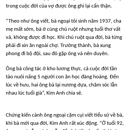
trong cuộc đời của vợ được ông ghi lại cẩn thận.
“Theo như ông viết, bà ngoại tôi sinh năm 1937, cha
mẹ mất sớm, bà ở cùng chú ruột nhưng tuổi thơ vất
vả, không được đi học. Khi chú ruột qua đời, bà từng
phải đi xin ăn ngoài chợ. Trưởng thành, bà xung
phong đi bộ đội, sau đó gặp ông và nên duyên.
Ông bà công tác ở kho lương thực, cả cuộc đời tần
tảo nuôi nấng 5 người con ăn học đàng hoàng. Đến
lúc về hưu, hai ông bà lại nương dựa, chăm sóc lẫn
nhau lúc tuổi già”, Kim Anh chia sẻ.
Chứng kiến cảnh ông ngoại cặm cụi viết tiểu sử về bà,
khi bà mới qua đời, Kim Anh rất xúc động. “Ở tuổi 92,