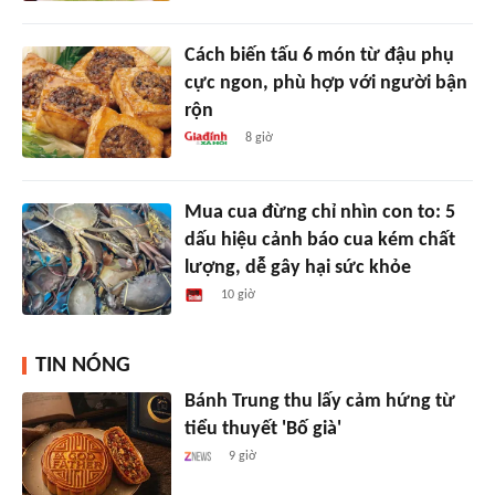
Cách biến tấu 6 món từ đậu phụ
cực ngon, phù hợp với người bận
rộn
8 giờ
Mua cua đừng chỉ nhìn con to: 5
dấu hiệu cảnh báo cua kém chất
lượng, dễ gây hại sức khỏe
10 giờ
TIN NÓNG
Bánh Trung thu lấy cảm hứng từ
tiểu thuyết 'Bố già'
9 giờ