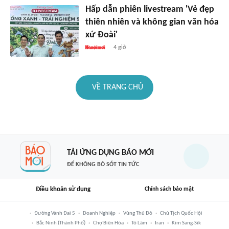
Hấp dẫn phiên livestream 'Vẻ đẹp
thiên nhiên và không gian văn hóa
xứ Đoài'
4 giờ
VỀ TRANG CHỦ
TẢI ỨNG DỤNG BÁO MỚI
ĐỂ KHÔNG BỎ SÓT TIN TỨC
Điều khoản sử dụng
Chính sách bảo mật
Đường Vành Đai 5
Doanh Nghiệp
Vùng Thủ Đô
Chủ Tịch Quốc Hội
Bắc Ninh (thành Phố)
Chợ Biên Hòa
Tô Lâm
Iran
Kim Sang-Sik