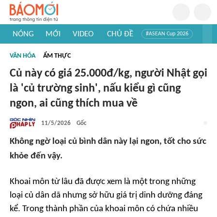
NÓNG
MỚI
VIDEO
CHỦ ĐỀ
#ASEAN Cup 2026
#Trí tuệ nhân tạo
#Mỹ - Iran
#Khám phá Việt Nam
VĂN HÓA
ẨM THỰC
#Khám phá thế giới
Củ này có giá 25.000đ/kg, người Nhật gọi
là 'củ trường sinh', nấu kiểu gì cũng
ngon, ai cũng thích mua về
11/5/2026
Gốc
Không ngờ loại củ bình dân này lại ngon, tốt cho sức
khỏe đến vậy.
Khoai môn từ lâu đã được xem là một trong những
loại củ dân dã nhưng sở hữu giá trị dinh dưỡng đáng
kể. Trong thành phần của khoai môn có chứa nhiều