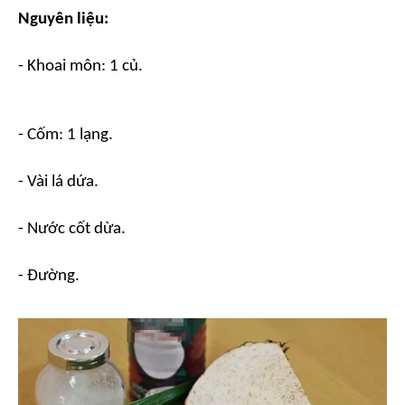
Nguyên liệu:
- Khoai môn: 1 củ.
- Cốm: 1 lạng.
- Vài lá dứa.
- Nước cốt dừa.
- Đường.