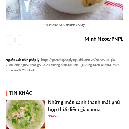
Chúc các bạn thành công!
Minh Ngọc/PNPL
Nguồn
Góc nhìn pháp lý
:
https://gocnhinphaply.nguoiduatin.vn/cu-nay-co-gia-
25000dkg-nguoi-nhat-goi-la-cu-truong-sinh-nau-kieu-gi-cung-ngon-ai-cung-thich-
mua-ve-39728.html
TIN KHÁC
Những món canh thanh mát phù
hợp thời điểm giao mùa