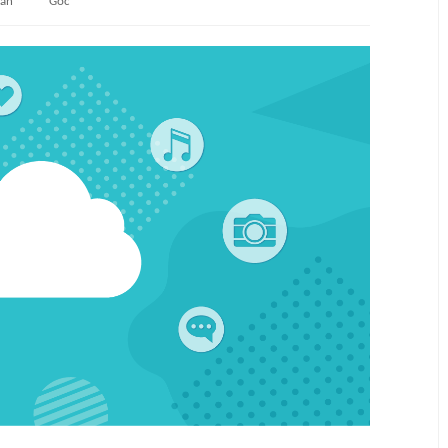
uan
Gốc