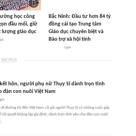
rường học công
Bắc Ninh: Đầu tư hơn 84 tỷ
 gọn đầu mối, giữ
đồng cải tạo Trung tâm
 lượng giáo dục
Giáo dục chuyên biệt và
Bảo trợ xã hội tỉnh
giờ
1 giờ
kết hôn, người phụ nữ Thụy Sĩ dành trọn tình
o đàn con nuôi Việt Nam
 giờ
 đi đường bộ đến Việt Nam, cô gái người Thụy Sĩ có những cuộc gặp
 rồi quyết không lập gia đình, dành trọn tình yêu cho đàn con nuôi
.