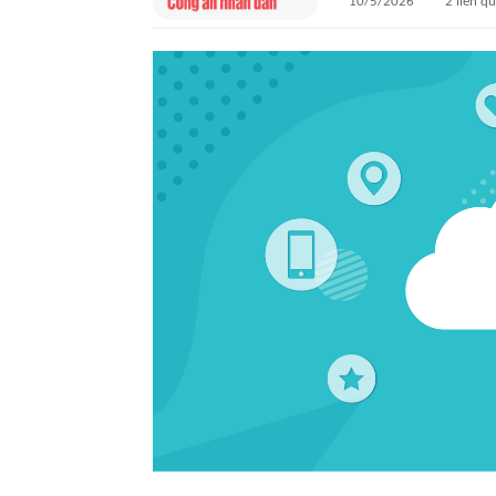
10/5/2026
2
liên q