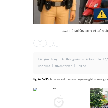
CSGT Hà Nội ứng dụng trí tuệ nhân
luật giao thông
trí thông minh nhân tạo
lực lư
ứng dụng
tuyên truyền
Thủ đô
Nguồn
CAND
:
https://cand.com.vn/cong-an/csgt-ha-noi-ung-du