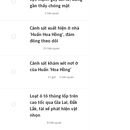
gần thấy chóng mặt
1
liên quan
Cảnh sát xuất hiện ở nhà
'Huấn Hoa Hồng', đám
đông theo dõi
24
liên quan
Cảnh sát khám xét nơi ở
của Huấn 'Hoa Hồng'
11 giờ
1
liên quan
Loạt ô tô thủng lốp trên
cao tốc qua Gia Lai, Đắk
Lắk, tài xế phát hiện vật
nhọn
8
liên quan