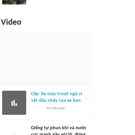
Video
Clip: Xe máy trượt ngã vì
vệt dầu chảy của xe ben
331
liên quan
Giếng tự phun khí và nước
cực mạnh gây xói lở, đứng