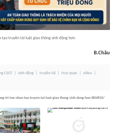
 tạo truyền tải luật giao thông sinh động hơn
B.Châu
ợng CSGT
sinh động
truyền tải
trực quan
video
ng-tri-tue-nhan-tao-truyen-tai-luat-giao-thong-sinh-dong-hon-i804816/