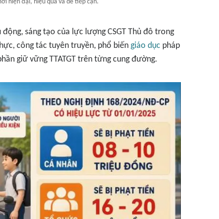
i hiện đại, hiệu quả và dễ tiếp cận.
ủ động, sáng tạo của lực lượng CSGT Thủ đô trong
thực, công tác tuyên truyền, phổ biến
giáo dục
pháp
 phần giữ vững TTATGT trên từng cung đường.