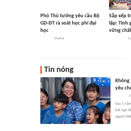
Phó Thủ tướng yêu cầu Bộ
Sắp xếp t
GD-ĐT rà soát học phí đại
lập: Tinh
học
vững chất
34 phút
1 
Tin nóng
Không 
yêu ch
3
Sau 1 năm
bất ngờ để
người Việt