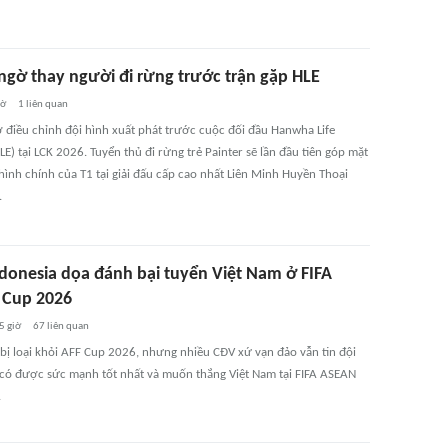
 ngờ thay người đi rừng trước trận gặp HLE
iờ
1
liên quan
ờ điều chỉnh đội hình xuất phát trước cuộc đối đầu Hanwha Life
LE) tại LCK 2026. Tuyển thủ đi rừng trẻ Painter sẽ lần đầu tiên góp mặt
hình chính của T1 tại giải đấu cấp cao nhất Liên Minh Huyền Thoại
.
onesia dọa đánh bại tuyển Việt Nam ở FIFA
Cup 2026
5 giờ
67
liên quan
ị loại khỏi AFF Cup 2026, nhưng nhiều CĐV xứ vạn đảo vẫn tin đội
ó được sức mạnh tốt nhất và muốn thắng Việt Nam tại FIFA ASEAN
.