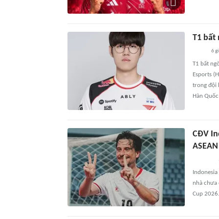
T1 bất
6 g
T1 bất ng
Esports (H
trong đội 
Hàn Quốc
CĐV Ind
ASEAN 
Indonesia b
nhà chưa c
Cup 2026