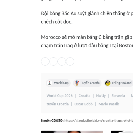
Đội bóng Bắc Âu suýt giành chiến thắng ở p
chệch cột dọc.
Morocco sẽ mở màn bảng C bằng trận gặp B
chạm trán Iraq ở lượt đầu bảng I tại Bosto
World Cup
Tuyển Croatia
Erling Haaland
World Cup 2026
Croatia
Na Uy
Slovenia
M
tuyển Croatia
Oscar Bobb
Mario Pasalic
Nguồn
GD&TĐ
:
https://giaoducthoidai.vn/croatia-thang-phut