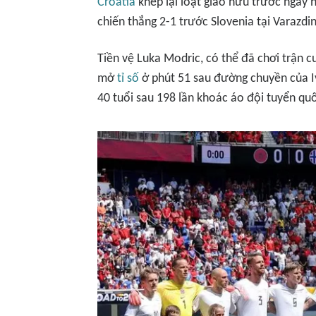
Croatia
khép lại loạt giao hữu trước ngày 
chiến thắng 2-1 trước Slovenia tại Varazdin
Tiền vệ Luka Modric, có thể đã chơi trận c
mở
tỉ số
ở phút 51 sau đường chuyền của Iv
40 tuổi sau 198 lần khoác áo đội tuyển quố