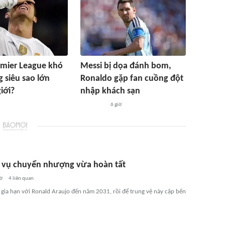
emier League khó
Messi bị dọa đánh bom,
 siêu sao lớn
Ronaldo gặp fan cuồng đột
iới?
nhập khách sạn
6 giờ
vụ chuyển nhượng vừa hoàn tất
iờ
4
liên quan
 gia hạn với Ronald Araujo đến năm 2031, rồi để trung vệ này cập bến