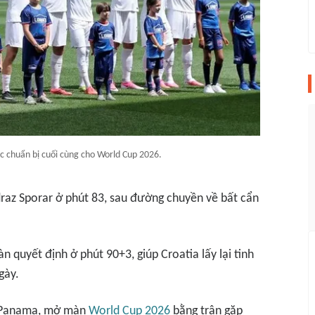
 chuẩn bị cuối cùng cho World Cup 2026.
raz Sporar ở phút 83, sau đường chuyền về bất cẩn
àn quyết định ở phút 90+3, giúp Croatia lấy lại tinh
gày.
à Panama, mở màn
World Cup 2026
bằng trận gặp