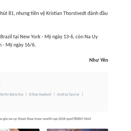
hút 81, nhưng tiền vệ Kristian Thorstvedt đánh đầu
razil tại New York - Mỹ ngày 13-6, còn Na Uy
n - Mỹ ngày 16/6.
Như Yên
artin Baturina
Erling Haaland
Andraz Sporar
-bu-gio-na-uy-thoat-thua-truoc-world-cup-2026-post780847.html