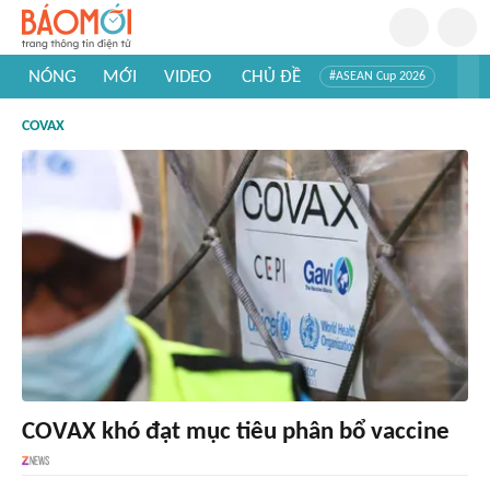
NÓNG
MỚI
VIDEO
CHỦ ĐỀ
#ASEAN Cup 2026
#Trí tuệ nhân tạo
#Mỹ - Iran
#Khám phá Việt Nam
COVAX
#Khám phá thế giới
COVAX khó đạt mục tiêu phân bổ vaccine