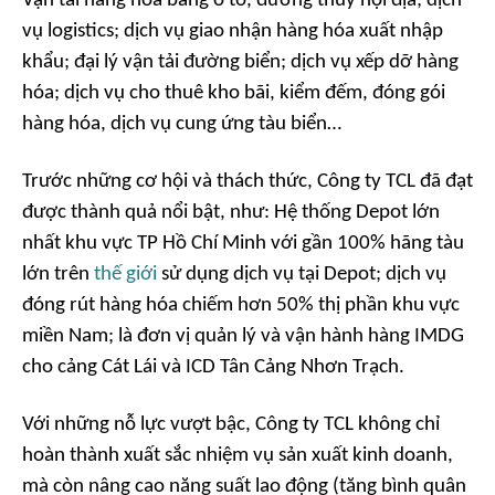
Vận tải hàng hóa bằng ô tô, đường thủy nội địa; dịch
vụ logistics; dịch vụ giao nhận hàng hóa xuất nhập
khẩu; đại lý vận tải đường biển; dịch vụ xếp dỡ hàng
hóa; dịch vụ cho thuê kho bãi, kiểm đếm, đóng gói
hàng hóa, dịch vụ cung ứng tàu biển…
Trước những cơ hội và thách thức, Công ty TCL đã đạt
được thành quả nổi bật, như: Hệ thống Depot lớn
nhất khu vực TP Hồ Chí Minh với gần 100% hãng tàu
lớn trên
thế giới
sử dụng dịch vụ tại Depot; dịch vụ
đóng rút hàng hóa chiếm hơn 50% thị phần khu vực
miền Nam; là đơn vị quản lý và vận hành hàng IMDG
cho cảng Cát Lái và ICD Tân Cảng Nhơn Trạch.
Với những nỗ lực vượt bậc, Công ty TCL không chỉ
hoàn thành xuất sắc nhiệm vụ sản xuất kinh doanh,
mà còn nâng cao năng suất lao động (tăng bình quân