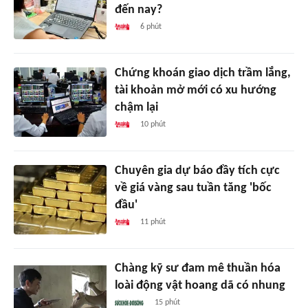
đến nay?
6 phút
Chứng khoán giao dịch trầm lắng,
tài khoản mở mới có xu hướng
chậm lại
10 phút
Chuyên gia dự báo đầy tích cực
về giá vàng sau tuần tăng 'bốc
đầu'
11 phút
Chàng kỹ sư đam mê thuần hóa
loài động vật hoang dã có nhung
15 phút