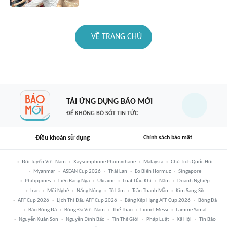
VỀ TRANG CHỦ
TẢI ỨNG DỤNG BÁO MỚI
ĐỂ KHÔNG BỎ SÓT TIN TỨC
Điều khoản sử dụng
Chính sách bảo mật
Đội Tuyển Việt Nam
Xaysomphone Phomvihane
Malaysia
Chủ Tịch Quốc Hội
Myanmar
ASEAN Cup 2026
Thái Lan
Eo Biển Hormuz
Singapore
Philippines
Liên Bang Nga
Ukraine
Luật Dầu Khí
Năm
Doanh Nghiệp
Iran
Mũi Nghê
Nắng Nóng
Tô Lâm
Trần Thanh Mẫn
Kim Sang-Sik
AFF Cup 2026
Lịch Thi Đấu AFF Cup 2026
Bảng Xếp Hạng AFF Cup 2026
Bóng Đá
Báo Bóng Đá
Bóng Đá Việt Nam
Thể Thao
Lionel Messi
Lamine Yamal
Nguyễn Xuân Son
Nguyễn Đình Bắc
Tin Thế Giới
Pháp Luật
Xã Hội
Tin Bão