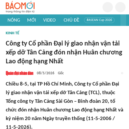
NÓNG
MỚI
VIDEO
CHỦ ĐỀ
#ASEAN Cup 2026
#Trí tuệ nhân tạo
#Mỹ - Iran
#Khám phá Việt Nam
KINH TẾ
#Khám phá thế giới
Công ty Cổ phần Đại lý giao nhận vận tải
xếp dỡ Tân Cảng đón nhận Huân chương
Lao động hạng Nhất
08/5/2026
Gốc
Chiều 8-5, tại TP Hồ Chí Minh, Công ty Cổ phần Đại
lý giao nhận vận tải xếp dỡ Tân Cảng (TCL), thuộc
Tổng công ty Tân Cảng Sài Gòn – Binh đoàn 20, tổ
chức đón nhận Huân chương Lao động hạng Nhất và
kỷ niệm 20 năm Ngày truyền thống (11-5-2006 /
11-5-2026).