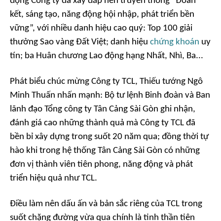
động Công ty đã xây đắp nên truyền thống “Đoàn
kết, sáng tạo, năng động hội nhập, phát triển bền
vững”, với nhiều danh hiệu cao quý: Top 100 giải
thưởng Sao vàng Đất Việt; danh hiệu
chứng khoán
uy
tín; ba Huân chương Lao động hạng Nhất, Nhì, Ba...
Phát biểu chúc mừng Công ty TCL, Thiếu tướng Ngô
Minh Thuấn nhấn mạnh: Bộ tư lệnh Binh đoàn và Ban
lãnh đạo Tổng công ty Tân Cảng Sài Gòn ghi nhận,
đánh giá cao những thành quả mà Công ty TCL đã
bền bỉ xây dựng trong suốt 20 năm qua; đồng thời tự
hào khi trong hệ thống Tân Cảng Sài Gòn có những
đơn vị thành viên tiên phong, năng động và phát
triển hiệu quả như TCL.
Điều làm nên dấu ấn và bản sắc riêng của TCL trong
suốt chặng đường vừa qua chính là tinh thần tiên