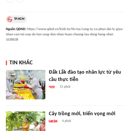
TP.HCM
Nguồn
QĐND
:
https://www.qdnd.vn/kinh-te/tin-tuc/cong-ty-co-phan-dai-ly-giao-
nhan-van-tai-xep-do-tan-cang-don-nhan-huan-chuong-lao-dong-hang-nhat-
1038638
TIN KHÁC
Đắk Lắk đào tạo nhân lực từ yêu
cầu thực tiễn
15 phút
Cây trồng mới, triển vọng mới
4 phút