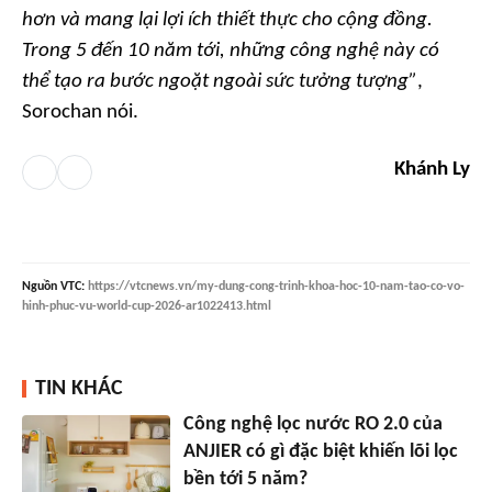
hơn và mang lại lợi ích thiết thực cho cộng đồng.
Trong 5 đến 10 năm tới, những công nghệ này có
thể tạo ra bước ngoặt ngoài sức tưởng tượng”
,
Sorochan nói.
Khánh Ly
Nguồn
VTC
:
https://vtcnews.vn/my-dung-cong-trinh-khoa-hoc-10-nam-tao-co-vo-
hinh-phuc-vu-world-cup-2026-ar1022413.html
TIN KHÁC
Công nghệ lọc nước RO 2.0 của
ANJIER có gì đặc biệt khiến lõi lọc
bền tới 5 năm?