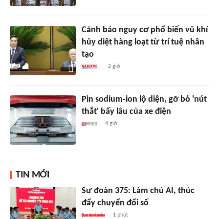
Cảnh báo nguy cơ phổ biến vũ khí
hủy diệt hàng loạt từ trí tuệ nhân
tạo
2 giờ
Pin sodium-ion lộ diện, gỡ bỏ 'nút
thắt' bấy lâu của xe điện
4 giờ
TIN MỚI
Sư đoàn 375: Làm chủ AI, thúc
đẩy chuyển đổi số
1 phút