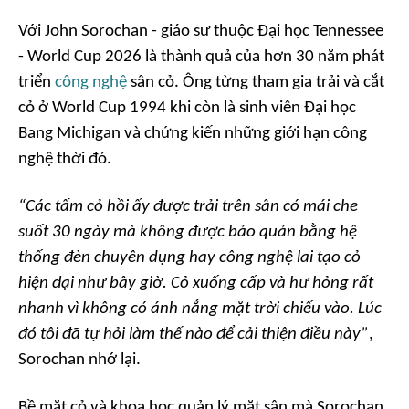
Với John Sorochan - giáo sư thuộc Đại học Tennessee
- World Cup 2026 là thành quả của hơn 30 năm phát
triển
công nghệ
sân cỏ. Ông từng tham gia trải và cắt
cỏ ở World Cup 1994 khi còn là sinh viên Đại học
Bang Michigan và chứng kiến những giới hạn công
nghệ thời đó.
“Các tấm cỏ hồi ấy được trải trên sân có mái che
suốt 30 ngày mà không được bảo quản bằng hệ
thống đèn chuyên dụng hay công nghệ lai tạo cỏ
hiện đại như bây giờ. Cỏ xuống cấp và hư hỏng rất
nhanh vì không có ánh nắng mặt trời chiếu vào. Lúc
đó tôi đã tự hỏi làm thế nào để cải thiện điều này”
,
Sorochan nhớ lại.
Bề mặt cỏ và khoa học quản lý mặt sân mà Sorochan