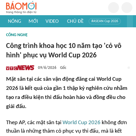
NÓNG
MỚI
VIDEO
CHỦ ĐỀ
#ASEAN Cup 2026
#Trí tuệ nhân tạo
#Mỹ - Iran
#Khám phá Việt Nam
CÔNG NGHỆ
#Khám phá thế giới
Công trình khoa học 10 năm tạo 'cỏ vô
hình' phục vụ World Cup 2026
09/6/2026
Gốc
Mặt sân tại các sân vận động đăng cai World Cup
2026 là kết quả của gần 1 thập kỷ nghiên cứu nhằm
tạo ra điều kiện thi đấu hoàn hảo và đồng đều cho
giải đấu.
Thep AP, các mặt sân tại
World Cup 2026
không đơn
thuần là những thảm cỏ phục vụ thi đấu, mà là kết