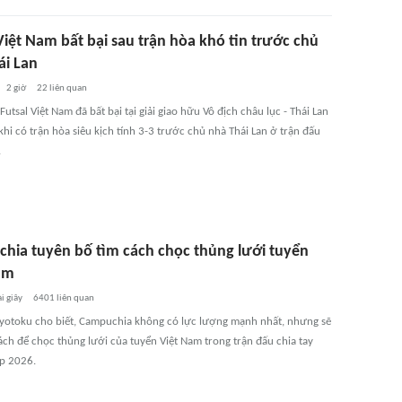
Việt Nam bất bại sau trận hòa khó tin trước chủ
ái Lan
2 giờ
22
liên quan
Futsal Việt Nam đã bất bại tại giải giao hữu Vô địch châu lục - Thái Lan
hi có trận hòa siêu kịch tính 3-3 trước chủ nhà Thái Lan ở trận đấu
.
hia tuyên bố tìm cách chọc thủng lưới tuyển
am
i giây
6401
liên quan
Gyotoku cho biết, Campuchia không có lực lượng mạnh nhất, nhưng sẽ
ách để chọc thủng lưới của tuyển Việt Nam trong trận đấu chia tay
p 2026.