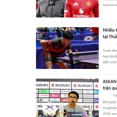
Amorim tr
Nhiều 
tại Thá
Trước thề
Nam đã đư
diễn ra từ
ASEAN 
trận q
5 g
Đội tuyển
trong trậ
2026, sau 