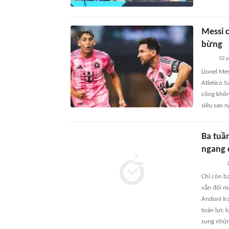
Messi 
bừng
32 
Lionel Mes
Atletico S
công khôn
siêu sao 
Ba tuầ
ngang 
2
Chỉ còn b
vẫn đối m
Andoni Ir
toán lực 
sung những