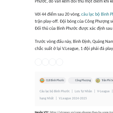
Phước, do vẫn kém đối thủ một điểm khi kế
Với 44 điểm sau 20 vòng,
câu lạc bộ Bình 
trận play-off. Đội bóng của Công Phượng 
Đối thủ của Bình Phước được xác định sau 
Trước vòng đấu này, Bình Định, Quảng Na
chắc suất ở lại V.League, 1 đội phải đá pla
CLB Bình Phước
Công Phượng
Trần Phi 
Câu lạc bộ Bình Phước
Lưu Tự Nhân
V-League
hạng Nhất
V.League 2024-2025
Nguồn
VTC
:
https://vtcnews.vn/cong-phuong-thap-hy-vong-tro