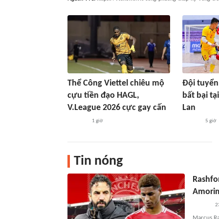
Thể Công Viettel chiêu mộ
Đội tuyển
cựu tiền đạo HAGL,
bất bại tạ
V.League 2026 cực gay cấn
Lan
1 giờ
5 giờ
Tin nóng
Rashfo
Amori
2
Marcus Ra