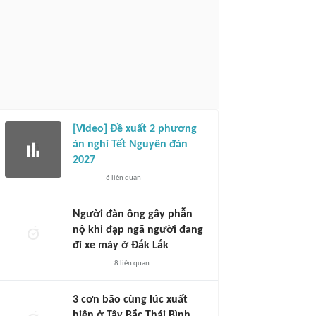
[Video] Đề xuất 2 phương
án nghỉ Tết Nguyên đán
2027
6
liên quan
Người đàn ông gây phẫn
nộ khi đạp ngã người đang
đi xe máy ở Đắk Lắk
8
liên quan
3 cơn bão cùng lúc xuất
hiện ở Tây Bắc Thái Bình