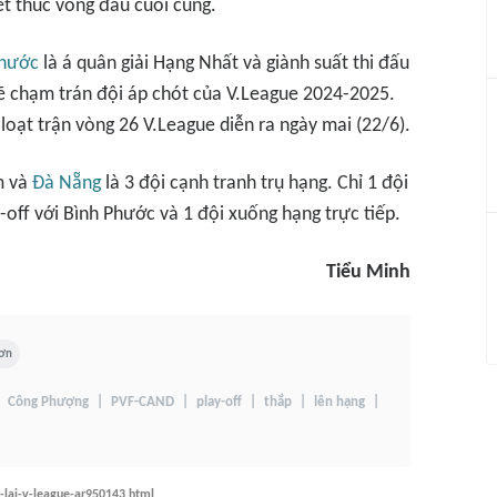
t thúc vòng đấu cuối cùng.
Phước
là á quân giải Hạng Nhất và giành suất thi đấu
sẽ chạm trán đội áp chót của V.League 2024-2025.
loạt trận vòng 26 V.League diễn ra ngày mai (22/6).
m và
Đà Nẵng
là 3 đội cạnh tranh trụ hạng. Chỉ 1 đội
y-off với Bình Phước và 1 đội xuống hạng trực tiếp.
Tiểu Minh
Sơn
Công Phượng
PVF-CAND
play-off
thắp
lên hạng
-lai-v-league-ar950143.html