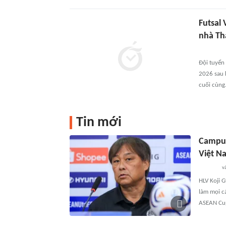
Futsal 
nhà Th
Đội tuyển 
2026 sau k
cuối cùng
Tin mới
Campuc
Việt N
và
HLV Koji 
làm mọi c
ASEAN Cu