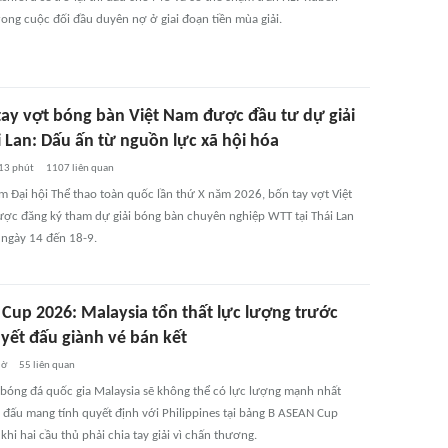
ong cuộc đối đầu duyên nợ ở giai đoạn tiền mùa giải.
tay vợt bóng bàn Việt Nam được đầu tư dự giải
i Lan: Dấu ấn từ nguồn lực xã hội hóa
13 phút
1107
liên quan
m Đại hội Thể thao toàn quốc lần thứ X năm 2026, bốn tay vợt Việt
ợc đăng ký tham dự giải bóng bàn chuyên nghiệp WTT tại Thái Lan
 ngày 14 đến 18-9.
Cup 2026: Malaysia tổn thất lực lượng trước
uyết đấu giành vé bán kết
iờ
55
liên quan
 bóng đá quốc gia Malaysia sẽ không thể có lực lượng mạnh nhất
n đấu mang tính quyết định với Philippines tại bảng B ASEAN Cup
khi hai cầu thủ phải chia tay giải vì chấn thương.