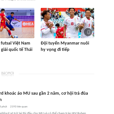
 futsal Việt Nam
Đội tuyển Myanmar nuôi
i giải quốc tế Thái
hy vọng đi tiếp
rd khoác áo MU sau gần 2 năm, cơ hội trả đũa
m
3 phút
2193
liên quan
shford sẽ trở lại thi đấu cho MU và có thể chạm trán HLV Ruben