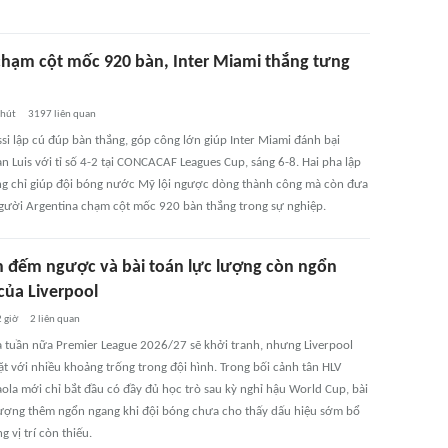
chạm cột mốc 920 bàn, Inter Miami thắng tưng
phút
3197
liên quan
si lập cú đúp bàn thắng, góp công lớn giúp Inter Miami đánh bại
an Luis với tỉ số 4-2 tại CONCACAF Leagues Cup, sáng 6-8. Hai pha lập
g chỉ giúp đội bóng nước Mỹ lội ngược dòng thành công mà còn đưa
người Argentina chạm cột mốc 920 bàn thắng trong sự nghiệp.
n đếm ngược và bài toán lực lượng còn ngổn
của Liverpool
 giờ
2
liên quan
a tuần nữa Premier League 2026/27 sẽ khởi tranh, nhưng Liverpool
ặt với nhiều khoảng trống trong đội hình. Trong bối cảnh tân HLV
aola mới chỉ bắt đầu có đầy đủ học trò sau kỳ nghỉ hậu World Cup, bài
lượng thêm ngổn ngang khi đội bóng chưa cho thấy dấu hiệu sớm bổ
 vị trí còn thiếu.