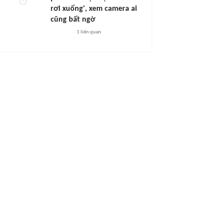
rơi xuống', xem camera ai
cũng bất ngờ
1
liên quan