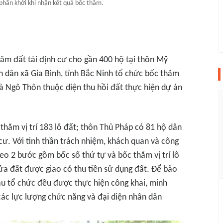
phấn khởi khi nhận kết quả bốc thăm.
hăm đất tái định cư cho gần 400 hộ tại thôn Mỹ
 dân xã Gia Bình, tỉnh Bắc Ninh tổ chức bốc thăm
à Ngô Thôn thuộc diện thu hồi đất thực hiện dự án
hăm vị trí 183 lô đất; thôn Thủ Pháp có 81 hộ dân
cư. Với tinh thần trách nhiệm, khách quan và công
eo 2 bước gồm bốc số thứ tự và bốc thăm vị trí lô
hửa đất được giao có thu tiền sử dụng đất. Để bảo
âu tổ chức đều được thực hiện công khai, minh
các lực lượng chức năng và đại diện nhân dân