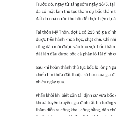
Trước đó, ngay từ sáng sớm ngày 16/5, tạ
đã có mặt làm thủ tục tham dự bốc thăm th
đất do nhà nước thu hồi để thực hiện dự 
Tại thôn Mỹ Thôn, đợt 1 có 213 hộ gia đìn
được tiến hành khoa học, chặt chẽ. Chỉ nh
công dân mới được vào khu vực bốc thăm 
đất lần đầu được bốc cả phần lô tái định c
Sau khi hoàn thành thủ tục bốc lô, ông Ngu
chiếu tìm thửa đất thuộc sở hữu của gia đ
nhiều ngày qua.
Phấn khởi khi biết căn tái định cư vừa bốc
khi xã tuyên truyền, gia đình rất tin tưởn
thăm diễn ra công khai, công bằng, dân ch