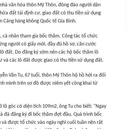
i nhà văn hóa thôn Mỹ Thôn, đông đảo người dân
ửa đất tái định cư, giao đất có thu tiền sử dụng
án Cảng hàng không Quốc tế Gia Bình.
h, cá nhân tham gia bốc thăm. Công tác tổ chức
ững người có giấy mời, đầy đủ hồ sơ, căn cước
lô đất. Do đăng ký sớm nên các hộ bốc thăm lô
ư và các lô đất được giao có thu tiền sử dụng đất.
yễn Văn Tu, 67 tuổi, thôn Mỹ Thôn hộ hồ hởi ra đối
ình mình trên sơ đồ được niêm yết công khai từ
 ở lô góc có diện tích 109m2, ông Tu cho biết: "Ngay
g và đã đăng ký đi bốc thăm đợt đầu. Quá trình bốc
ủ và được tổ chức vào ngày nghỉ cuối tuần nên rất