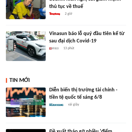
thủ tục về thuế
2 giờ
Vinasun báo lỗ quý đầu tiên kể từ
sau đại dịch Covid-19
13 phút
TIN MỚI
Diễn biến thị trường tài chính -
tiền tệ quốc tế sáng 6/8
vài giây
Đề xuất tháo gỡ nhiều 'điểm