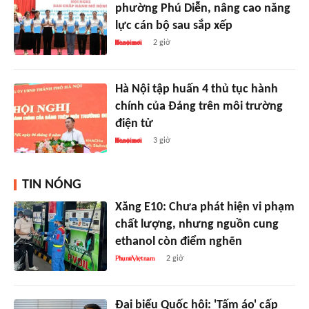
phường Phú Diễn, nâng cao năng
lực cán bộ sau sắp xếp
2 giờ
Hà Nội tập huấn 4 thủ tục hành
chính của Đảng trên môi trường
điện tử
3 giờ
TIN NÓNG
Xăng E10: Chưa phát hiện vi phạm
chất lượng, nhưng nguồn cung
ethanol còn điểm nghẽn
2 giờ
Đại biểu Quốc hội: 'Tấm áo' cấp