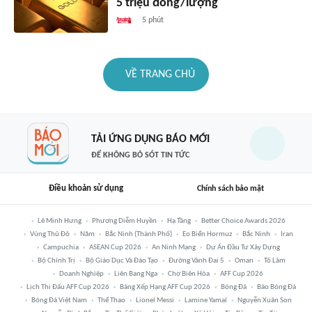
5 triệu đồng/lượng
5 phút
VỀ TRANG CHỦ
TẢI ỨNG DỤNG BÁO MỚI
ĐỂ KHÔNG BỎ SÓT TIN TỨC
Điều khoản sử dụng
Chính sách bảo mật
Lê Minh Hưng
Phương Diễm Huyền
Hạ Tầng
Better Choice Awards 2026
Vùng Thủ Đô
Năm
Bắc Ninh (thành Phố)
Eo Biển Hormuz
Bắc Ninh
Iran
Campuchia
ASEAN Cup 2026
An Ninh Mạng
Dự Án Đầu Tư Xây Dựng
Bộ Chính Trị
Bộ Giáo Dục Và Đào Tạo
Đường Vành Đai 5
Oman
Tô Lâm
Doanh Nghiệp
Liên Bang Nga
Chợ Biên Hòa
AFF Cup 2026
Lịch Thi Đấu AFF Cup 2026
Bảng Xếp Hạng AFF Cup 2026
Bóng Đá
Báo Bóng Đá
Bóng Đá Việt Nam
Thể Thao
Lionel Messi
Lamine Yamal
Nguyễn Xuân Son