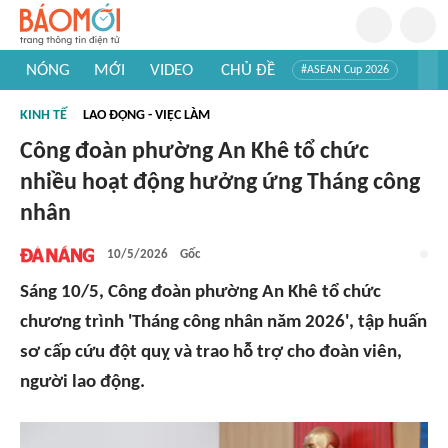
NÓNG
MỚI
VIDEO
CHỦ ĐỀ
#ASEAN Cup 2026
#Trí tuệ nhân tạo
#Mỹ - Iran
#Khám phá Việt Nam
KINH TẾ
LAO ĐỘNG - VIỆC LÀM
#Khám phá thế giới
Công đoàn phường An Khê tổ chức
nhiều hoạt động hưởng ứng Tháng công
nhân
10/5/2026
Gốc
Sáng 10/5, Công đoàn phường An Khê tổ chức
chương trình 'Tháng công nhân năm 2026', tập huấn
sơ cấp cứu đột quỵ và trao hỗ trợ cho đoàn viên,
người lao động.