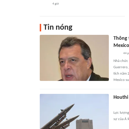
4 giờ
Tin nóng
Thông t
Mexico
44 
Nhà chức 
Guerrero,
tích năm 
Mexico su
Houthi
Lực lượng
sự của Ả 