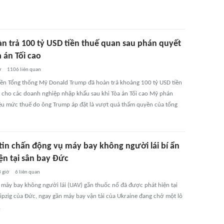
n trả 100 tỷ USD tiền thuế quan sau phán quyết
 án Tối cao
ờ
1106
liên quan
ền Tổng thống Mỹ Donald Trump đã hoàn trả khoảng 100 tỷ USD tiền
 cho các doanh nghiệp nhập khẩu sau khi Tòa án Tối cao Mỹ phán
ều mức thuế do ông Trump áp đặt là vượt quá thẩm quyền của tổng
tin chấn động vụ máy bay không người lái bí ẩn
ện tại sân bay Đức
 giờ
6
liên quan
 máy bay không người lái (UAV) gắn thuốc nổ đã được phát hiện tại
eipzig của Đức, ngay gần máy bay vận tải của Ukraine đang chở một lô
.