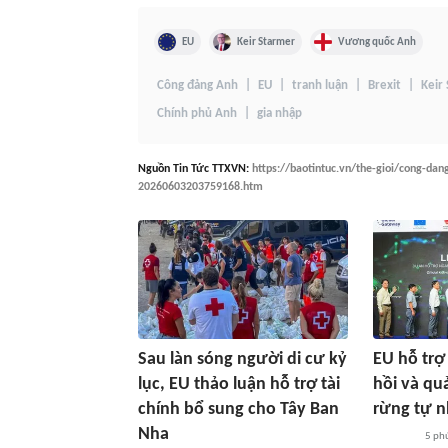
EU
Keir Starmer
Vương quốc Anh
Công đảng Anh
EU
tranh luận
Brexit
Keir
Chính phủ Anh
gia nhập
Nguồn
Tin Tức TTXVN
:
https://baotintuc.vn/the-gioi/cong-dan
20260603203759168.htm
Sau làn sóng người di cư kỷ
EU hỗ trợ
lục, EU thảo luận hỗ trợ tài
hồi và qu
chính bổ sung cho Tây Ban
rừng tự n
Nha
5 ph