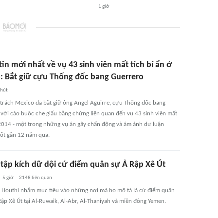
1 giờ
in mới nhất về vụ 43 sinh viên mất tích bí ẩn ở
: Bắt giữ cựu Thống đốc bang Guerrero
phút
trách Mexico đã bắt giữ ông Angel Aguirre, cựu Thống đốc bang
 với cáo buộc che giấu bằng chứng liên quan đến vụ 43 sinh viên mất
2014 - một trong những vụ án gây chấn động và ám ảnh dư luận
ốt gần 12 năm qua.
 tập kích dữ dội cứ điểm quân sự Ả Rập Xê Út
5 giờ
2148
liên quan
 Houthi nhắm mục tiêu vào những nơi mà họ mô tả là cứ điểm quân
Rập Xê Út tại Al-Ruwaik, Al-Abr, Al-Thaniyah và miền đông Yemen.