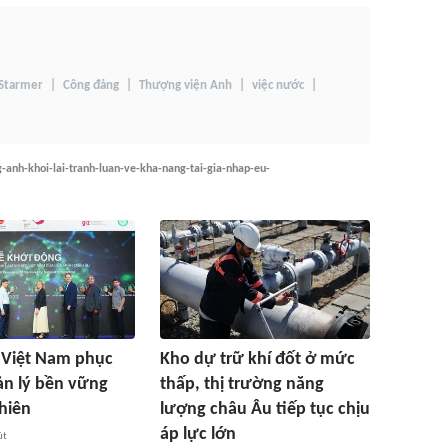
 Starmer
Công đảng
Thượng viện Anh
việc nước
g-anh-khoi-lai-tranh-luan-ve-kha-nang-tai-gia-nhap-eu-
 Việt Nam phục
Kho dự trữ khí đốt ở mức
ản lý bền vững
thấp, thị trường năng
hiên
lượng châu Âu tiếp tục chịu
áp lực lớn
út