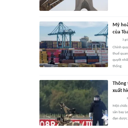
Mỹ hoà
của Tòa
3 gi
Chính quy
thuế quan
quyết nhi
thống.
Thông 
xuất hi
8
Một chiếc
sân bay L
đạn dược