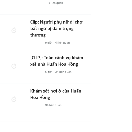
1
liên quan
Clip: Người phụ nữ đi chợ
bất ngờ bị đâm trọng
thương
6 giờ
4
liên quan
[CLIP]: Toàn cảnh vụ khám
xét nhà Huấn Hoa Hồng
5 giờ
34
liên quan
Khám xét nơi ở của Huấn
Hoa Hồng
34
liên quan