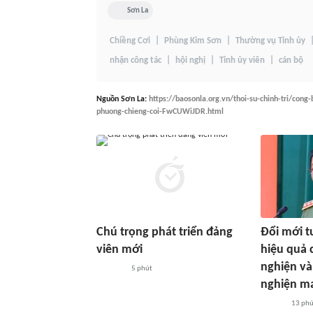
Sơn La
Chiềng Cơi
Phùng Kim Sơn
Thường vụ Tỉnh ủy
nhận công tác
hội nghị
Tỉnh ủy viên
cán bộ
Nguồn
Sơn La
:
https://baosonla.org.vn/thoi-su-chinh-tri/cong
phuong-chieng-coi-FwCUWiJDR.html
Chú trọng phát triển đảng
Đổi mới t
viên mới
hiệu quả 
nghiện và
5 phút
nghiện m
13 ph