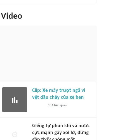
Video
Clip: Xe máy trượt ngã vì
vệt dầu chảy của xe ben
331
liên quan
Giếng tự phun khí và nước
cực mạnh gây xói lở, đứng
gần thấy chóng mặt