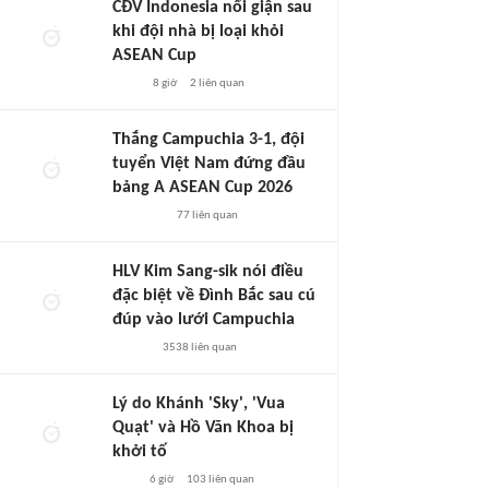
CĐV Indonesia nổi giận sau
khi đội nhà bị loại khỏi
ASEAN Cup
8 giờ
2
liên quan
Thắng Campuchia 3-1, đội
tuyển Việt Nam đứng đầu
bảng A ASEAN Cup 2026
77
liên quan
HLV Kim Sang-sik nói điều
đặc biệt về Đình Bắc sau cú
đúp vào lưới Campuchia
3538
liên quan
Lý do Khánh 'Sky', 'Vua
Quạt' và Hồ Văn Khoa bị
khởi tố
6 giờ
103
liên quan