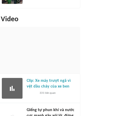
Video
Clip: Xe máy trượt ngã vì
vệt dầu chảy của xe ben
331
liên quan
Giếng tự phun khí và nước
cực mạnh gây xói lở, đứng