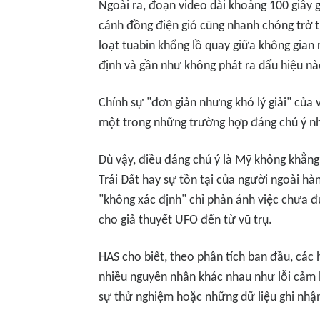
Ngoài ra, đoạn video dài khoảng 100 giây 
cánh đồng điện gió cũng nhanh chóng trở 
loạt tuabin khổng lồ quay giữa không gian r
định và gần như không phát ra dấu hiệu nào
Chính sự "đơn giản nhưng khó lý giải" của 
một trong những trường hợp đáng chú ý nhấ
Dù vậy, điều đáng chú ý là Mỹ không khẳng
Trái Đất hay sự tồn tại của người ngoài h
"không xác định" chỉ phản ánh việc chưa đ
cho giả thuyết UFO đến từ vũ trụ.
HAS cho biết, theo phân tích ban đầu, các 
nhiều nguyên nhân khác nhau như lỗi cảm b
sự thử nghiệm hoặc những dữ liệu ghi nhậ