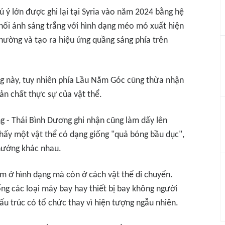
 ý lớn được ghi lại tại Syria vào năm 2024 bằng hệ
khối ánh sáng trắng với hình dạng méo mó xuất hiện
thường và tạo ra hiệu ứng quầng sáng phía trên
ợng này, tuy nhiên phía Lầu Năm Góc cũng thừa nhận
ản chất thực sự của vật thể.
 - Thái Bình Dương ghi nhận cũng làm dấy lên
hấy một vật thể có dạng giống "quả bóng bầu dục",
hướng khác nhau.
ằm ở hình dạng mà còn ở cách vật thể di chuyển.
g các loại máy bay hay thiết bị bay không người
cấu trúc có tổ chức thay vì hiện tượng ngẫu nhiên.