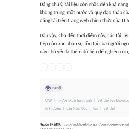
Đáng chú ý, tài liệu còn nhắc đến khả năng
không trung, mặt nước và quỹ đạo thấp của 
đăng tải trên trang web chính thức của U
Dẫu vậy, cho đến thời điểm này, các tài l
tiếp nào xác nhận sự tồn tại của người ngo
này chủ yếu là thêm dữ liệu để nghiên cứu, 
Hà Nội
UAP
người ngoài hành tinh
vật thể bay không x
dị thường
Lầu Năm Góc
has
vật thể
Nguồn
SK&ĐS
:
https://suckhoedoisong.vn/cong-bo-moi-ve-vat-