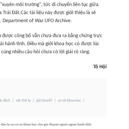
 "xuyên môi trường", tức di chuyển liên tục giữa
Trái Đất.Các tài liệu này được giới thiệu là sẽ
.S. Department of War UFO Archive.
iệu được công bố vẫn chưa đưa ra bằng chứng trực
ài hành tinh. Điều mà giới khoa học có được lúc
cùng nhiều câu hỏi chưa có lời giải rõ ràng.
Tô Hội
ác định
vật thể lạ
giả thuyết
cơ sở khoa học
the-la-co-co-so-khoa-hoc-cho-gia-thuyet-nguoi-ngoai-hanh-tinh-