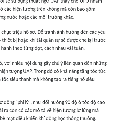
mới sẽ sử dụng thuật ngữ UAP thay cho UFO nhằm
n ở các hiện tượng trên không mà còn bao gồm
ờng nước hoặc các môi trường khác.
ng chục triệu hồ sơ. Để tránh ảnh hưởng đến các yếu
 thiết bị hoặc khí tài quân sự sẽ được che lại trước
t hành theo từng đợt, cách nhau vài tuần.
6, với nhiều nội dung gây chú ý liên quan đến những
hiện tượng UAP. Trong đó có khả năng tăng tốc tức
n tốc siêu thanh mà không tạo ra tiếng nổ siêu
cơ động "phi lý", như đổi hướng 90 độ ở tốc độ cao
ài ra còn có các mô tả về hiện tượng lơ lửng mà
 bề mặt điều khiển khí động học thông thường.