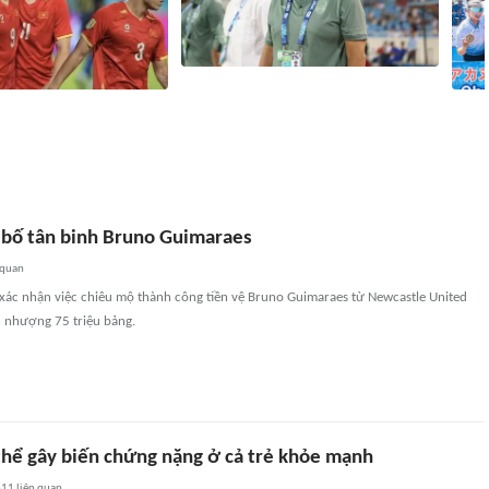
HLV Campuchia: 'Xuân Son khiến hàng
26: Lượt cuối bảng B
phòng ngự của chúng tôi phải làm việc
Vận đ
i thủ của Việt Nam
rất vất vả'
chươn
2
liên quan
5 giờ
2898
liên quan
 bố tân binh Bruno Guimaraes
 quan
 xác nhận việc chiêu mộ thành công tiền vệ Bruno Guimaraes từ Newcastle United
 nhượng 75 triệu bảng.
hể gây biến chứng nặng ở cả trẻ khỏe mạnh
611
liên quan