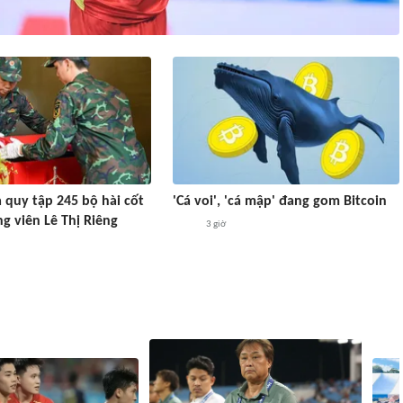
 quy tập 245 bộ hài cốt
'Cá voi', 'cá mập' đang gom Bitcoin
ông viên Lê Thị Riêng
3 giờ