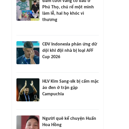
Đám cưới vắng cô dâu ở
Phú Thọ, chú rể một mình
làm lễ, hai họ khóc vì
thương
CĐV Indonesia phản ứng dữ
dội khi đội nhà bị loại AFF
Cup 2026
HLV Kim Sang-sik bị cấm mặc
áo đen ở trận gặp
Campuchia
Người quê kể chuyện Huấn
Hoa Hồng