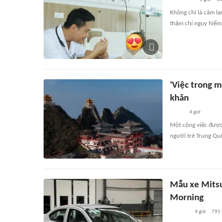
Không chỉ là cảm lạ
thậm chí nguy hiểm
'Việc trong m
khăn
4 giờ
Một công việc được 
người trẻ Trung Qu
Mẫu xe Mitsub
Morning
4 giờ
791