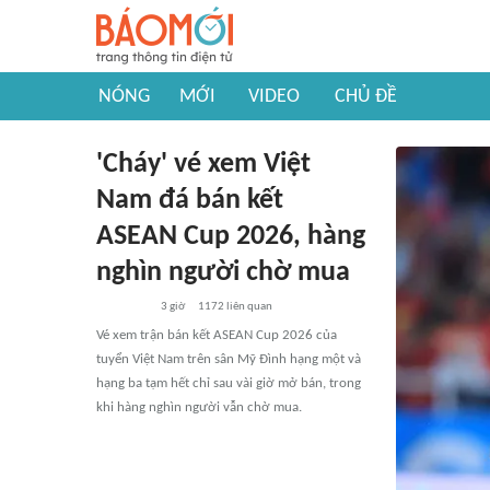
NÓNG
MỚI
VIDEO
CHỦ ĐỀ
'Cháy' vé xem Việt
Nam đá bán kết
ASEAN Cup 2026, hàng
nghìn người chờ mua
3 giờ
1172
liên quan
Vé xem trận bán kết ASEAN Cup 2026 của
tuyển Việt Nam trên sân Mỹ Đình hạng một và
hạng ba tạm hết chỉ sau vài giờ mở bán, trong
khi hàng nghìn người vẫn chờ mua.