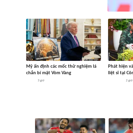
Mỹ ấn định các mốc thử nghiệm lá
Phát hiện và
chắn bí mật Vòm Vàng
liệt sĩ tại C
3 giờ
2 giờ
#ASEAN Cup 2026