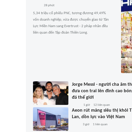
28 phút
5,34 triệu cổ phiếu PNC, tương đương 49,49%
vốn doanh nghiệp, vừa được chuyển giao từ Tân
Lực Miền Nam sang Evertrust - 2 pháp nhân đều
liên quan đến Tập đoàn Thiên Long.
Jorge Messi - người cha âm t
đưa con trai lên đỉnh cao bón
đá thế giới
1 giờ
12
liên quan
Aeon rút mảng siêu thị khỏi T
Lan, dồn lực vào Việt Nam
3 giờ
1
liên quan