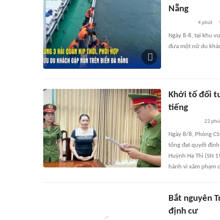
Nẵng
4 phút
Ngày 8-8, tại khu v
đưa một nữ du khách
Khởi tố đối t
tiếng
22 phú
Ngày 8/8, Phòng CS
tống đạt quyết định
Huỳnh Hạ Thi (SN 1
hành vi xâm phạm q
Bắt nguyên T
định cư