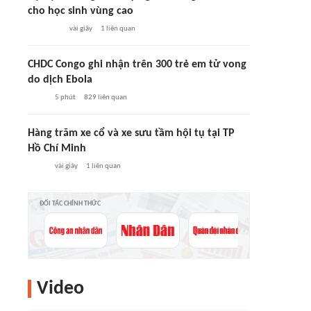
cho học sinh vùng cao
vài giây
1
liên quan
CHDC Congo ghi nhận trên 300 trẻ em tử vong
do dịch Ebola
5 phút
829
liên quan
Hàng trăm xe cổ và xe sưu tầm hội tụ tại TP
Hồ Chí Minh
vài giây
1
liên quan
ĐỐI TÁC CHÍNH THỨC
Video