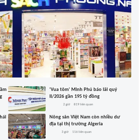
hầm
'Vua tôm' Minh Phú báo lãi quý
g
II/2026 gần 195 tỷ đồng
2 giờ
819
liên quan
hái
Nông sản Việt Nam còn nhiều dư
địa tại thị trường Algeria
3 giờ
116
liên quan