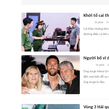
Khởi tố cai t
25 phút
3
l
Cai thầu Hoàng Kim
đường điện cũ khi 
Người bố vĩ 
15 phút
1
Ông Jorge Messi là 
đến mọi bến đỗ sự n
ông Jorge lo liệu.
Vùng 3 Hải q