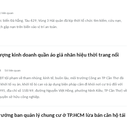
1
liên quan
ực biển Đà Nẵng, Tàu 629, Vùng 3 Hải quân đã kịp thời tổ chức tìm kiếm, cứu nạn,
 gặp nạn trên biển vào vị trí an toàn.
ượng kinh doanh quần áo giả nhãn hiệu thời trang nổi
t
56
liên quan
ĐT tội phạm về tham nhũng, kinh tế, buôn lậu, môi trường Công an TP Cần Thơ đã
 khởi tố vụ án, khởi tố bị can và áp dụng biện pháp cấm đi khỏi nơi cư trú đối với
995, địa chỉ số 158/49, đường Nguyễn Việt Hồng, phường Ninh Kiều, TP Cần Thơ) về
uyền sở hữu công nghiệp.
rưởng ban quản lý chung cư ở TP.HCM lừa bán căn hộ tái