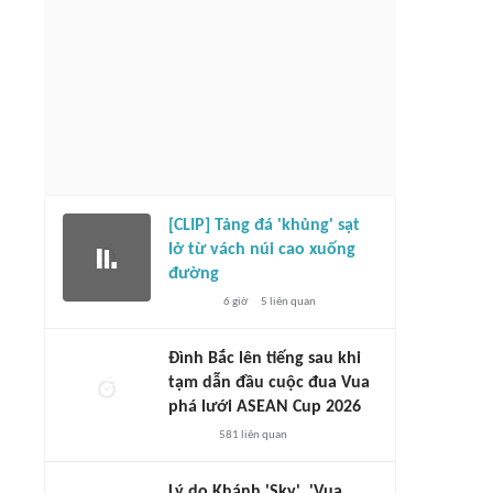
ộng viên Thái Nguyên góp 5 huy
Tiền đạo Đình Bắc ghi bàn nhiều hơn b
g cho Đội tuyển Việt Nam
cầu thủ nhập tịch cộng lại
5 giờ
55
liên quan
6 giờ
581
liên quan
[CLIP] Tảng đá 'khủng' sạt
lở từ vách núi cao xuống
đường
6 giờ
5
liên quan
Đình Bắc lên tiếng sau khi
tạm dẫn đầu cuộc đua Vua
phá lưới ASEAN Cup 2026
581
liên quan
Lý do Khánh 'Sky', 'Vua