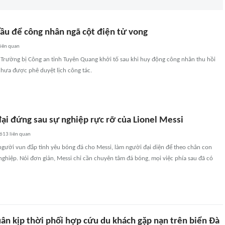
hầu để công nhân ngã cột điện tử vong
iên quan
 Trường bị Công an tỉnh Tuyên Quang khởi tố sau khi huy động công nhân thu hồi
chưa được phê duyệt lịch công tác.
đại đứng sau sự nghiệp rực rỡ của Lionel Messi
613
liên quan
người vun đắp tình yêu bóng đá cho Messi, làm người đại diện để theo chân con
ghiệp. Nói đơn giản, Messi chỉ cần chuyên tâm đá bóng, mọi việc phía sau đã có
uân kịp thời phối hợp cứu du khách gặp nạn trên biển Đà