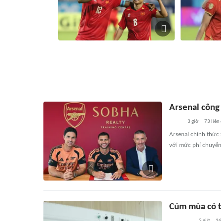
Tuyển Việt Nam chơi đẹp nhất ở ASEAN
ASEAN Cup 20
Cup 2026
quyết định đố
3 giờ
6448
liên quan
5 giờ
7
Arsenal công
3 giờ
73
liên
Arsenal chính thức
với mức phí chuyển
Cúm mùa có t
3 giờ
1