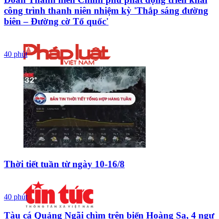
công trình thanh niên nhiệm kỳ 'Thắp sáng đường
biên – Đường cờ Tổ quốc'
40 phút
Thời tiết tuần từ ngày 10-16/8
40 phút
Tàu cá Quảng Ngãi chìm trên biển Hoàng Sa, 4 ngư