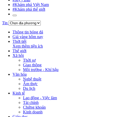
#Khám phá Việt Nam
#Khám phá thế giới
Tin
Thông tin bóng đá
Giá vàng hôm nay
Thời tiết
Xem thêm tiện ích
Thế giới
Xã hội
Thời sự
Giao thông
Môi trường - Khí hậu
Văn hóa
Nghệ thuật
Ẩm thực
Du lịch
Kinh tế
Lao động - Việc làm
Tài chính
Chứng khoán
Kinh doanh
Giáo dục