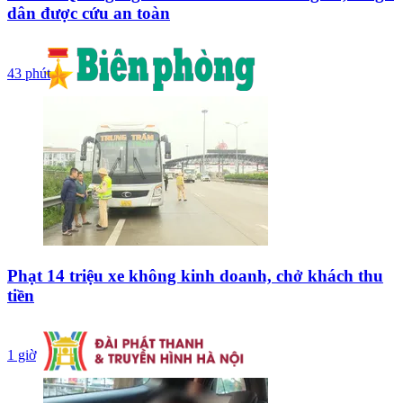
dân được cứu an toàn
43 phút
Phạt 14 triệu xe không kinh doanh, chở khách thu
tiền
1 giờ