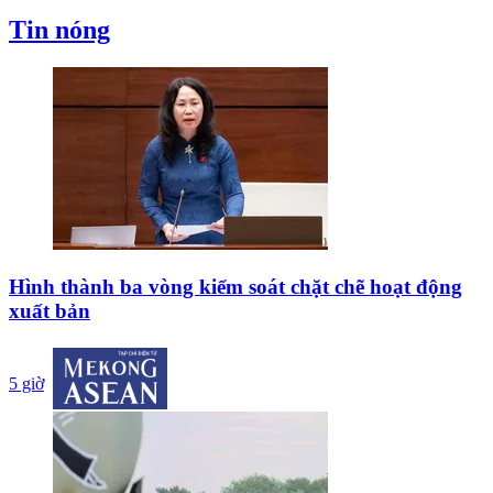
Tin nóng
Hình thành ba vòng kiểm soát chặt chẽ hoạt động
xuất bản
5 giờ