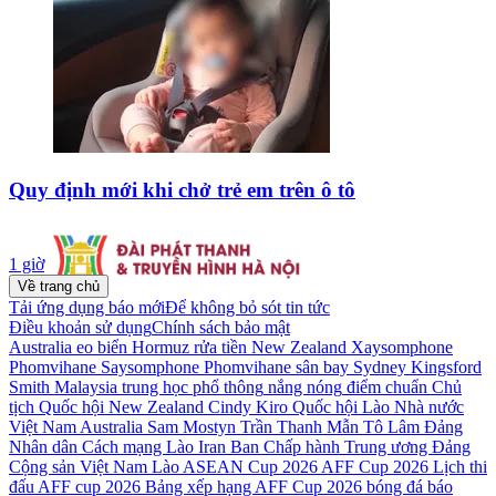
Quy định mới khi chở trẻ em trên ô tô
1 giờ
Về trang chủ
Tải ứng dụng báo mới
Để không bỏ sót tin tức
Điều khoản sử dụng
Chính sách bảo mật
Australia
eo biển Hormuz
rửa tiền
New Zealand
Xaysomphone
Phomvihane
Saysomphone Phomvihane
sân bay Sydney Kingsford
Smith
Malaysia
trung học phổ thông
nắng nóng
điểm chuẩn
Chủ
tịch Quốc hội
New Zealand Cindy Kiro
Quốc hội Lào
Nhà nước
Việt Nam
Australia Sam Mostyn
Trần Thanh Mẫn
Tô Lâm
Đảng
Nhân dân Cách mạng Lào
Iran
Ban Chấp hành Trung ương Đảng
Cộng sản Việt Nam
Lào
ASEAN Cup 2026
AFF Cup 2026
Lịch thi
đấu AFF cup 2026
Bảng xếp hạng AFF Cup 2026
bóng đá
báo