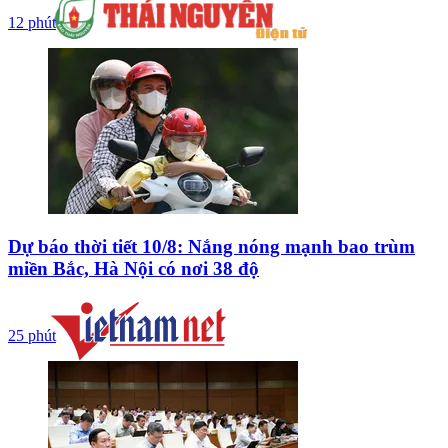
12 phút
Dự báo thời tiết 10/8: Nắng nóng mạnh bao trùm
miền Bắc, Hà Nội có nơi 38 độ
25 phút