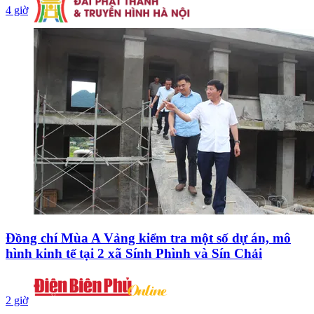
4 giờ
Đồng chí Mùa A Vảng kiểm tra một số dự án, mô
hình kinh tế tại 2 xã Sính Phình và Sín Chải
2 giờ