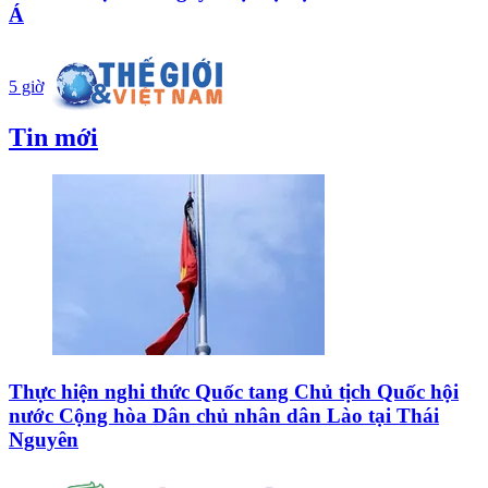
Á
5 giờ
Tin mới
Thực hiện nghi thức Quốc tang Chủ tịch Quốc hội
nước Cộng hòa Dân chủ nhân dân Lào tại Thái
Nguyên