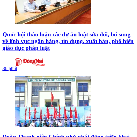
Quốc hội thảo luận các dự án luật sửa đổi, bổ sung
về lĩnh vực ngân hàng, tín dụng, xuất bản, phổ biến
giáo dục pháp luật
36 phút
Đoàn Thanh niên Chính phủ phát động triển khai