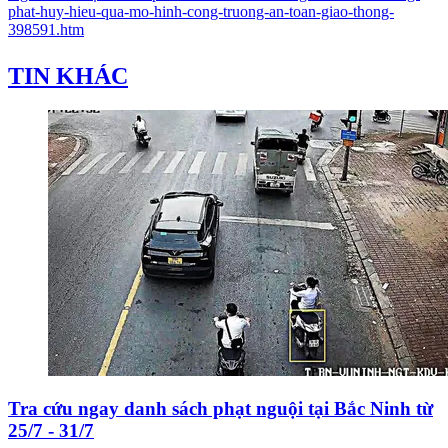
phat-huy-hieu-qua-mo-hinh-cong-truong-an-toan-giao-thong-
398591.htm
TIN KHÁC
Tra cứu ngay danh sách phạt nguội tại Bắc Ninh từ
25/7 - 31/7