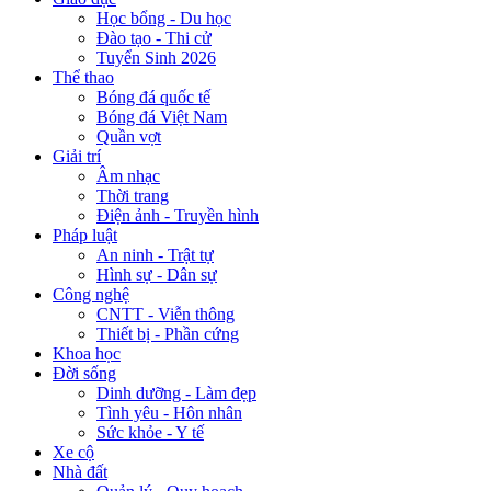
Học bổng - Du học
Đào tạo - Thi cử
Tuyển Sinh 2026
Thể thao
Bóng đá quốc tế
Bóng đá Việt Nam
Quần vợt
Giải trí
Âm nhạc
Thời trang
Điện ảnh - Truyền hình
Pháp luật
An ninh - Trật tự
Hình sự - Dân sự
Công nghệ
CNTT - Viễn thông
Thiết bị - Phần cứng
Khoa học
Đời sống
Dinh dưỡng - Làm đẹp
Tình yêu - Hôn nhân
Sức khỏe - Y tế
Xe cộ
Nhà đất