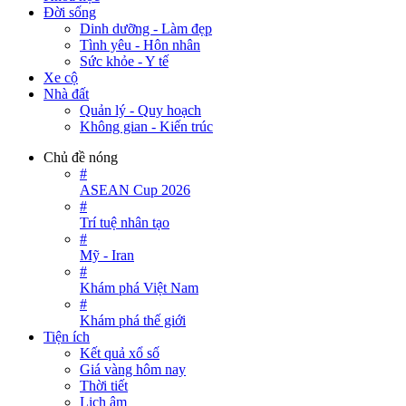
Đời sống
Dinh dưỡng - Làm đẹp
Tình yêu - Hôn nhân
Sức khỏe - Y tế
Xe cộ
Nhà đất
Quản lý - Quy hoạch
Không gian - Kiến trúc
Chủ đề nóng
#
ASEAN Cup 2026
#
Trí tuệ nhân tạo
#
Mỹ - Iran
#
Khám phá Việt Nam
#
Khám phá thế giới
Tiện ích
Kết quả xổ số
Giá vàng hôm nay
Thời tiết
Lịch âm