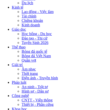
Du lịch
Kinh tế
Lao động - Việc làm
Tài chính
Chứng khoán
Kinh doanh
Giáo dục
Học bổng - Du học
Đào tạo - Thi cử
Tuyển Sinh 2026
Thể thao
Bóng đá quốc tế
Bóng đá Việt Nam
Quần vợt
Giải trí
Âm nhạc
Thời trang
Điện ảnh - Truyền hình
Pháp luật
An ninh - Trật tự
Hình sự - Dân sự
Công nghệ
CNTT - Viễn thông
Thiết bị - Phần cứng
Khoa học