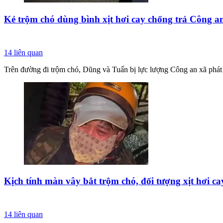
Kẻ trộm chó dùng bình xịt hơi cay chống trả Công a
14
liên quan
Trên đường đi trộm chó, Dũng và Tuấn bị lực lượng Công an xã phát h
Kịch tính màn vây bắt trộm chó, đối tượng xịt hơi ca
14
liên quan