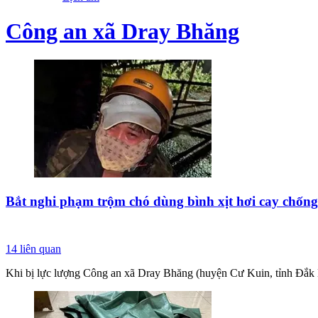
Công an xã Dray Bhăng
Bắt nghi phạm trộm chó dùng bình xịt hơi cay chống
14
liên quan
Khi bị lực lượng Công an xã Dray Bhăng (huyện Cư Kuin, tỉnh Đắk Lắ