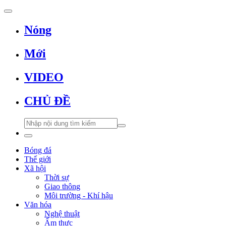
Nóng
Mới
VIDEO
CHỦ ĐỀ
Bóng đá
Thế giới
Xã hội
Thời sự
Giao thông
Môi trường - Khí hậu
Văn hóa
Nghệ thuật
Ẩm thực