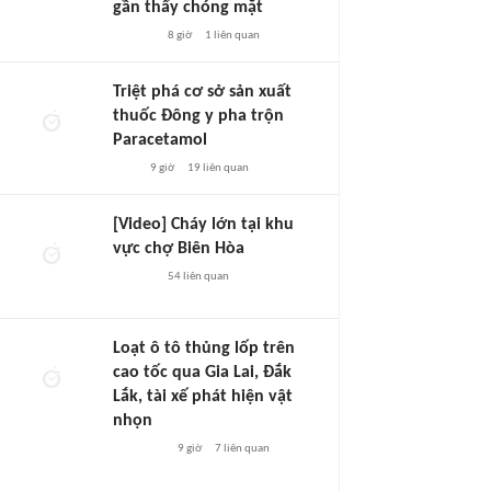
gần thấy chóng mặt
8 giờ
1
liên quan
Triệt phá cơ sở sản xuất
thuốc Đông y pha trộn
Paracetamol
9 giờ
19
liên quan
[Video] Cháy lớn tại khu
vực chợ Biên Hòa
54
liên quan
Loạt ô tô thủng lốp trên
cao tốc qua Gia Lai, Đắk
Lắk, tài xế phát hiện vật
nhọn
9 giờ
7
liên quan