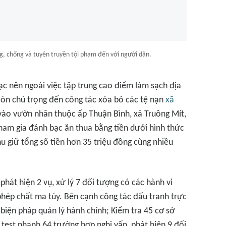
g, chống và tuyên truyền tội phạm đến với người dân.
ạc nên ngoài việc tập trung cao điểm làm sạch địa
còn chú trọng đến công tác xóa bỏ các tệ nạn
xã
 vào vườn nhãn thuộc ấp Thuận Bình, xã Truông Mít,
tham gia đánh bạc ăn thua bằng tiền dưới hình thức
thu giữ tổng số tiền hơn 35 triệu đồng cùng nhiều
hát hiện 2 vụ, xử lý 7 đối tượng có các hành vi
phép chất ma túy. Bên cạnh công tác đấu tranh trực
 biện pháp quản lý hành chính; Kiểm tra 45 cơ sở
test nhanh 64 trường hợp nghi vấn, phát hiện 9 đối