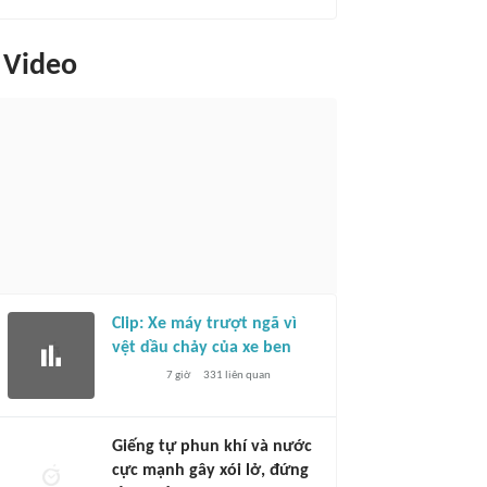
Video
Clip: Xe máy trượt ngã vì
vệt dầu chảy của xe ben
7 giờ
331
liên quan
Giếng tự phun khí và nước
cực mạnh gây xói lở, đứng