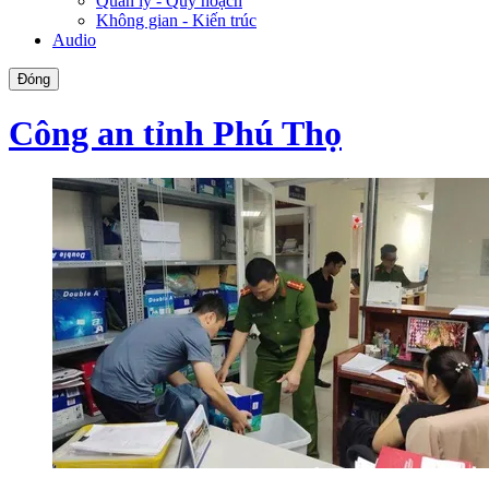
Quản lý - Quy hoạch
Không gian - Kiến trúc
Audio
Đóng
Công an tỉnh Phú Thọ