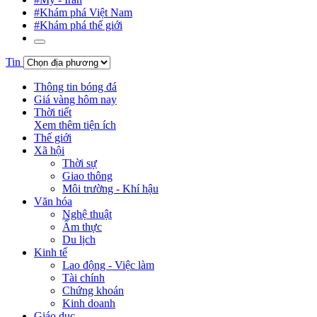
#Khám phá Việt Nam
#Khám phá thế giới
Tin
Thông tin bóng đá
Giá vàng hôm nay
Thời tiết
Xem thêm tiện ích
Thế giới
Xã hội
Thời sự
Giao thông
Môi trường - Khí hậu
Văn hóa
Nghệ thuật
Ẩm thực
Du lịch
Kinh tế
Lao động - Việc làm
Tài chính
Chứng khoán
Kinh doanh
Giáo dục