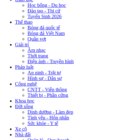
Học bổng - Du học
Đào tạo - Thi cử
Tuyển Sinh 2026
Thể thao
Bóng đá quốc tế
Bóng đá Việt Nam
Quần vợt
Giải trí
Âm nhạc
Thời trang
Điện ảnh - Truyền hình
Pháp luật
An ninh - Trật tự
Hình sự - Dân sự
Công nghệ
CNTT - Viễn thông
Thiết bị - Phần cứng
Khoa học
Đời sống
Dinh dưỡng - Làm đẹp
Tình yêu - Hôn nhân
Sức khỏe - Y tế
Xe cộ
Nhà đất