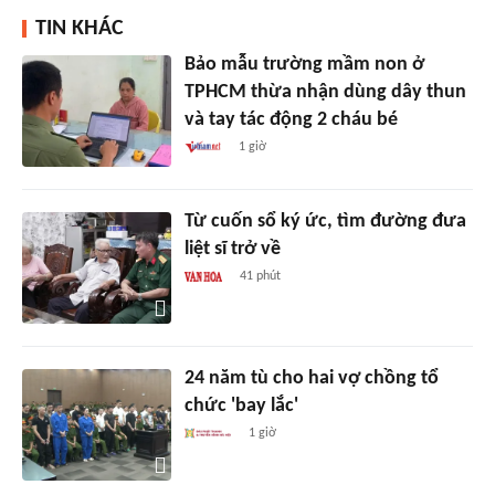
TIN KHÁC
Bảo mẫu trường mầm non ở
TPHCM thừa nhận dùng dây thun
và tay tác động 2 cháu bé
1 giờ
Từ cuốn sổ ký ức, tìm đường đưa
liệt sĩ trở về
41 phút
24 năm tù cho hai vợ chồng tổ
chức 'bay lắc'
1 giờ