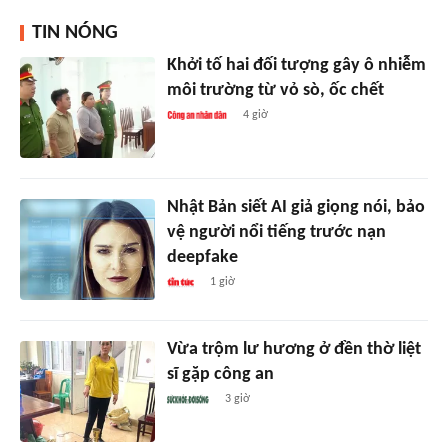
TIN NÓNG
Khởi tố hai đối tượng gây ô nhiễm
môi trường từ vỏ sò, ốc chết
4 giờ
Nhật Bản siết AI giả giọng nói, bảo
vệ người nổi tiếng trước nạn
deepfake
1 giờ
Vừa trộm lư hương ở đền thờ liệt
sĩ gặp công an
3 giờ