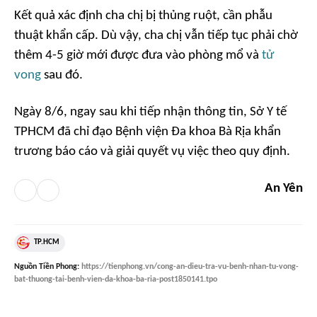
Kết quả xác định cha chị bị thủng ruột, cần phẫu
thuật khẩn cấp. Dù vậy, cha chị vẫn tiếp tục phải chờ
thêm 4-5 giờ mới được đưa vào phòng mổ và
tử
vong
sau đó.
Ngày 8/6, ngay sau khi tiếp nhận thông tin, Sở Y tế
TPHCM đã chỉ đạo Bệnh viện Đa khoa Bà Rịa khẩn
trương báo cáo và giải quyết vụ việc theo quy định.
An Yên
TP.HCM
Nguồn
Tiền Phong
:
https://tienphong.vn/cong-an-dieu-tra-vu-benh-nhan-tu-vong-
bat-thuong-tai-benh-vien-da-khoa-ba-ria-post1850141.tpo