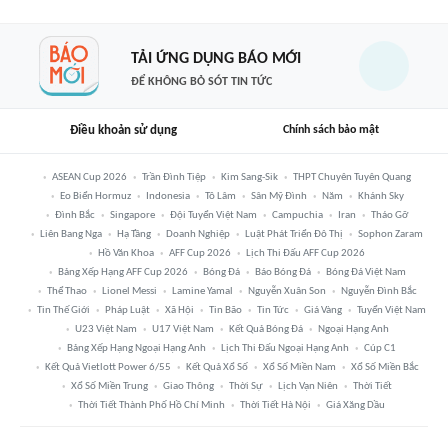
TẢI ỨNG DỤNG BÁO MỚI
ĐỂ KHÔNG BỎ SÓT TIN TỨC
Điều khoản sử dụng
Chính sách bảo mật
ASEAN Cup 2026
Trần Đình Tiệp
Kim Sang-Sik
THPT Chuyên Tuyên Quang
Eo Biển Hormuz
Indonesia
Tô Lâm
Sân Mỹ Đình
Năm
Khánh Sky
Đình Bắc
Singapore
Đội Tuyển Việt Nam
Campuchia
Iran
Tháo Gỡ
Liên Bang Nga
Hạ Tầng
Doanh Nghiệp
Luật Phát Triển Đô Thị
Sophon Zaram
Hồ Văn Khoa
AFF Cup 2026
Lịch Thi Đấu AFF Cup 2026
Bảng Xếp Hạng AFF Cup 2026
Bóng Đá
Báo Bóng Đá
Bóng Đá Việt Nam
Thể Thao
Lionel Messi
Lamine Yamal
Nguyễn Xuân Son
Nguyễn Đình Bắc
Tin Thế Giới
Pháp Luật
Xã Hội
Tin Bão
Tin Tức
Giá Vàng
Tuyển Việt Nam
U23 Việt Nam
U17 Việt Nam
Kết Quả Bóng Đá
Ngoại Hạng Anh
Bảng Xếp Hạng Ngoại Hạng Anh
Lịch Thi Đấu Ngoại Hạng Anh
Cúp C1
Kết Quả Vietlott Power 6/55
Kết Quả Xổ Số
Xổ Số Miền Nam
Xổ Số Miền Bắc
Xổ Số Miền Trung
Giao Thông
Thời Sự
Lịch Vạn Niên
Thời Tiết
Thời Tiết Thành Phố Hồ Chí Minh
Thời Tiết Hà Nội
Giá Xăng Dầu