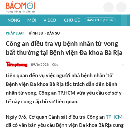
NÓNG
MỚI
VIDEO
CHỦ ĐỀ
#ASEAN Cup 2026
#Trí tuệ nhân tạo
#Mỹ - Iran
#Khám phá Việt Nam
PHÁP LUẬT
HÌNH SỰ - DÂN SỰ
#Khám phá thế giới
Công an điều tra vụ bệnh nhân tử vong
bất thường tại Bệnh viện Đa khoa Bà Rịa
09/6/2026
Gốc
Liên quan đến vụ việc người nhà bệnh nhân 'tố'
Bệnh viện Đa khoa Bà Rịa tắc trách dẫn đến bệnh
nhân tử vong, Công an TP.HCM vừa yêu cầu cơ sở y
tế này cung cấp hồ sơ liên quan.
Ngày 9/6, Cơ quan Cảnh sát điều tra Công an
TPHCM
đã có văn bản yêu cầu Bệnh viện Đa khoa Bà Rịa cung