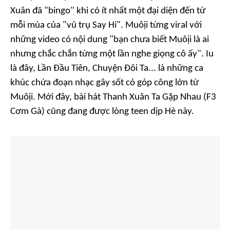
Xuân
đã "
bingo
" khi có ít nhất một đại diện đến từ
mỗi mùa của "vũ trụ Say Hi". Muôịi từng
viral
với
những
video
có nội dung
"bạn chưa biết Muôịi là ai
nhưng chắc chắn từng một lần nghe giọng cô ấy"
.
Iu
là đây, Lần Đầu Tiên, Chuyện Đôi Ta
... là những ca
khúc chứa đoạn nhạc gây sốt có góp công lớn từ
Muôịi. Mới đây, bài hát
Thanh Xuân Ta Gặp Nhau (F3
Cơm Gà)
cũng đang được lòng teen dịp Hè này.