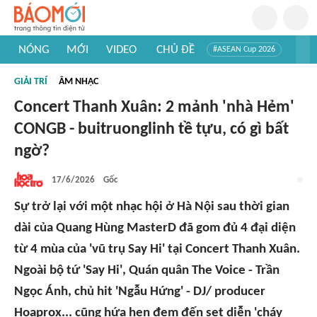
NÓNG
MỚI
VIDEO
CHỦ ĐỀ
#ASEAN Cup 2026
#Trí tuệ nhân tạo
#Mỹ - Iran
#Khám phá Việt Nam
GIẢI TRÍ
ÂM NHẠC
#Khám phá thế giới
Concert Thanh Xuân: 2 mảnh 'nhà Hẻm'
CONGB - buitruonglinh tề tựu, có gì bất
ngờ?
17/6/2026
Gốc
Sự trở lại với một nhạc hội ở Hà Nội sau thời gian
dài của Quang Hùng MasterD đã gom đủ 4 đại diện
từ 4 mùa của 'vũ trụ Say Hi' tại Concert Thanh Xuân.
Ngoài bộ tứ 'Say Hi', Quán quân The Voice - Trần
Ngọc Ánh, chủ hit 'Ngẫu Hứng' - DJ/ producer
Hoaprox... cũng hứa hẹn đem đến set diễn 'cháy