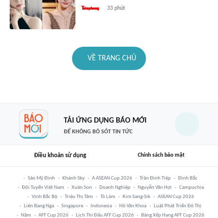
33 phút
VỀ TRANG CHỦ
TẢI ỨNG DỤNG BÁO MỚI
ĐỂ KHÔNG BỎ SÓT TIN TỨC
Điều khoản sử dụng
Chính sách bảo mật
Sân Mỹ Đình
Khánh Sky
A ASEAN Cup 2026
Trần Đình Tiệp
Đình Bắc
Đội Tuyển Việt Nam
Xuân Son
Doanh Nghiệp
Nguyễn Văn Hợi
Campuchia
Vịnh Bắc Bộ
Triệu Thị Tâm
Tô Lâm
Kim Sang-Sik
ASEAN Cup 2026
Liên Bang Nga
Singapore
Indonesia
Hồ Văn Khoa
Luật Phát Triển Đô Thị
Năm
AFF Cup 2026
Lịch Thi Đấu AFF Cup 2026
Bảng Xếp Hạng AFF Cup 2026