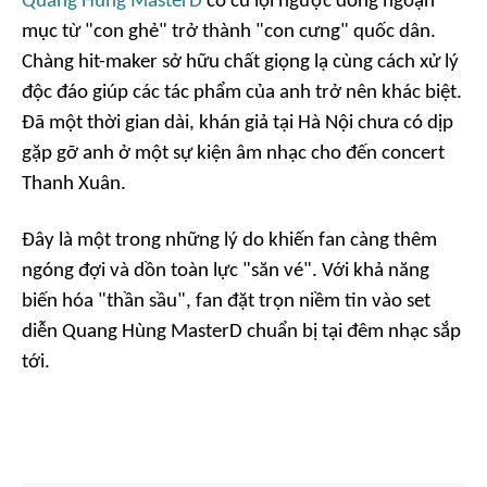
Quang Hùng MasterD
có cú lội ngược dòng ngoạn
mục từ "con ghẻ" trở thành "con cưng" quốc dân.
Chàng
hit-maker
sở hữu chất giọng lạ cùng cách xử lý
độc đáo giúp các tác phẩm của anh trở nên khác biệt.
Đã một thời gian dài, khán giả tại Hà Nội chưa có dịp
gặp gỡ anh ở một sự kiện âm nhạc cho đến
concert
Thanh Xuân
.
Đây là một trong những lý do khiến fan càng thêm
ngóng đợi và dồn toàn lực "săn vé". Với khả năng
biến hóa "thần sầu", fan đặt trọn niềm tin vào
set
diễn Quang Hùng MasterD chuẩn bị tại đêm nhạc sắp
tới.