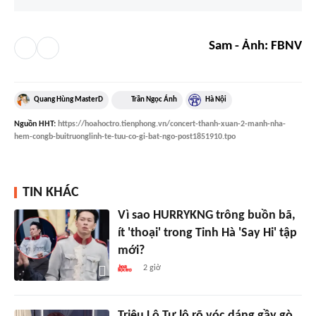
Sam - Ảnh: FBNV
Quang Hùng MasterD
Trần Ngọc Ánh
Hà Nội
Nguồn
HHT
:
https://hoahoctro.tienphong.vn/concert-thanh-xuan-2-manh-nha-
hem-congb-buitruonglinh-te-tuu-co-gi-bat-ngo-post1851910.tpo
TIN KHÁC
Vì sao HURRYKNG trông buồn bã,
ít 'thoại' trong Tinh Hà 'Say Hi' tập
mới?
2 giờ
Triệu Lộ Tư lộ rõ vóc dáng gầy gò