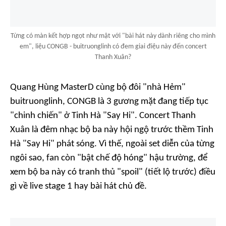
Từng có màn kết hợp ngọt như mật với "bài hát này dành riêng cho mình
em", liệu CONGB - buitruonglinh có đem giai điệu này đến concert
Thanh Xuân?
Quang Hùng MasterD cùng bộ đôi "nhà Hẻm"
buitruonglinh, CONGB là 3 gương mặt đang tiếp tục
"chinh chiến" ở
Tinh Hà "Say Hi"
.
Concert Thanh
Xuân
là đêm nhạc bộ ba này hội ngộ trước thềm
Tinh
Hà "Say Hi"
phát sóng. Vì thế, ngoài
set
diễn của từng
ngôi sao, fan còn "bật chế độ hóng" hậu trường, để
xem bộ ba này có tranh thủ "
spoil
" (tiết lộ trước) điều
gì về
live stage
1 hay bài hát chủ đề.