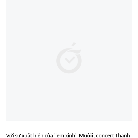
Với sự xuất hiện của "em xinh"
Muôịi
,
concert Thanh