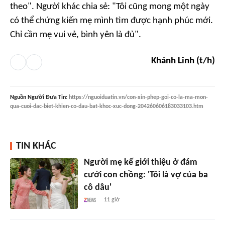
theo". Người khác chia sẻ: "Tôi cũng mong một ngày
có thể chứng kiến mẹ mình tìm được hạnh phúc mới.
Chỉ cần mẹ vui vẻ, bình yên là đủ".
Khánh Linh (t/h)
Nguồn
Người Đưa Tin
:
https://nguoiduatin.vn/con-xin-phep-goi-co-la-ma-mon-
qua-cuoi-dac-biet-khien-co-dau-bat-khoc-xuc-dong-204260606183033103.htm
TIN KHÁC
Người mẹ kế giới thiệu ở đám
cưới con chồng: 'Tôi là vợ của ba
cô dâu'
11 giờ