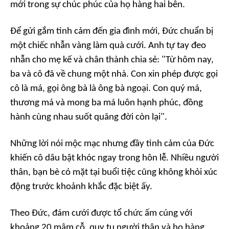
mới trong sự chúc phúc của họ hàng hai bên.
Để gửi gắm tình cảm đến gia đình mới, Đức chuẩn bị
một chiếc nhẫn vàng làm quà cưới. Anh tự tay đeo
nhẫn cho mẹ kế và chân thành chia sẻ: "Từ hôm nay,
ba và cô đã về chung một nhà. Con xin phép được gọi
cô là má, gọi ông bà là ông bà ngoại. Con quý má,
thương má và mong ba má luôn hạnh phúc, đồng
hành cùng nhau suốt quãng đời còn lại".
Những lời nói mộc mạc nhưng đầy tình cảm của Đức
khiến cô dâu bật khóc ngay trong hôn lễ. Nhiều người
thân, bạn bè có mặt tại buổi tiệc cũng không khỏi xúc
động trước khoảnh khắc đặc biệt ấy.
Theo Đức, đám cưới được tổ chức ấm cúng với
khoảng 20 mâm cỗ, quy tụ người thân và họ hàng