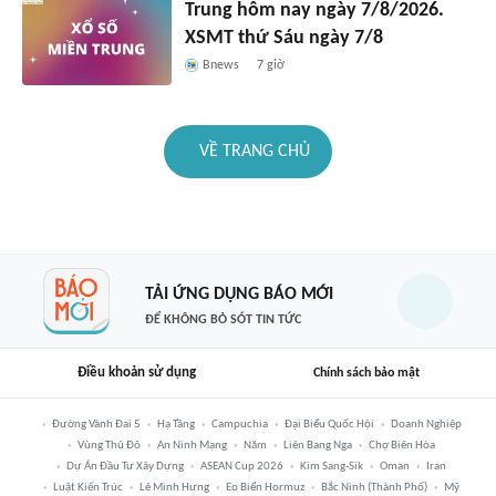
Trung hôm nay ngày 7/8/2026.
XSMT thứ Sáu ngày 7/8
Bnews
7 giờ
VỀ TRANG CHỦ
TẢI ỨNG DỤNG BÁO MỚI
ĐỂ KHÔNG BỎ SÓT TIN TỨC
Điều khoản sử dụng
Chính sách bảo mật
Đường Vành Đai 5
Hạ Tầng
Campuchia
Đại Biểu Quốc Hội
Doanh Nghiệp
Vùng Thủ Đô
An Ninh Mạng
Năm
Liên Bang Nga
Chợ Biên Hòa
Dự Án Đầu Tư Xây Dựng
ASEAN Cup 2026
Kim Sang-Sik
Oman
Iran
Luật Kiến Trúc
Lê Minh Hưng
Eo Biển Hormuz
Bắc Ninh (thành Phố)
Mỹ