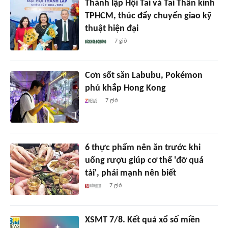
Thành lập Hội Tai và Tai Thần kinh
TPHCM, thúc đẩy chuyển giao kỹ
thuật hiện đại
7 giờ
Cơn sốt săn Labubu, Pokémon
phủ khắp Hong Kong
7 giờ
6 thực phẩm nên ăn trước khi
uống rượu giúp cơ thể 'đỡ quá
tải', phái mạnh nên biết
7 giờ
XSMT 7/8. Kết quả xổ số miền