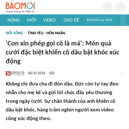
NÓNG
MỚI
VIDEO
CHỦ ĐỀ
#ASEAN Cup 2026
#Trí tuệ nhân tạo
#Mỹ - Iran
#Khám phá Việt Nam
ĐỜI SỐNG
TÌNH YÊU - HÔN NHÂN
#Khám phá thế giới
'Con xin phép gọi cô là má': Món quà
cưới đặc biệt khiến cô dâu bật khóc xúc
động
06/6/2026
Gốc
Không chỉ đưa cha đi đón dâu, Đức còn tự tay đeo
nhẫn cho mẹ kế và gửi lời chúc đầy yêu thương
trong ngày cưới. Sự chân thành của anh khiến cô
dâu bật khóc, hàng trăm nghìn người xem video
cũng xúc động theo.