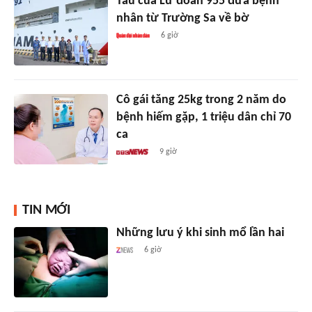
Tàu của Lữ đoàn 955 đưa bệnh
nhân từ Trường Sa về bờ
6 giờ
Cô gái tăng 25kg trong 2 năm do
bệnh hiếm gặp, 1 triệu dân chỉ 70
ca
9 giờ
TIN MỚI
Những lưu ý khi sinh mổ lần hai
6 giờ