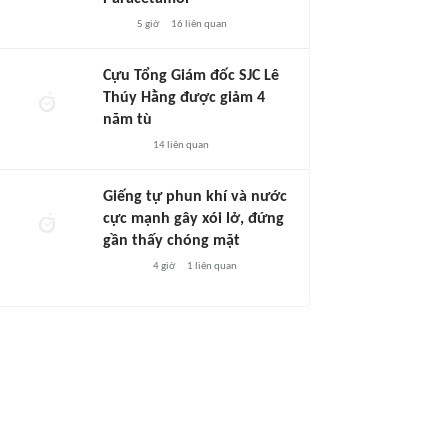
5 giờ
16
liên quan
Cựu Tổng Giám đốc SJC Lê
Thúy Hằng được giảm 4
năm tù
14
liên quan
Giếng tự phun khí và nước
cực mạnh gây xói lở, đứng
gần thấy chóng mặt
4 giờ
1
liên quan