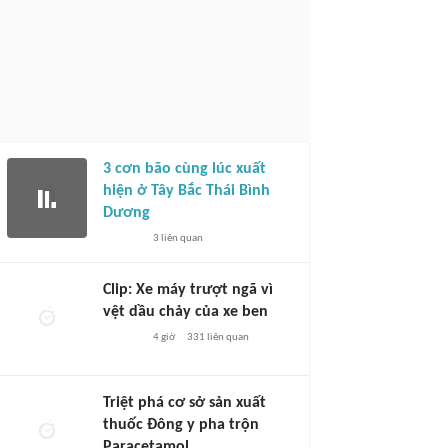
3 cơn bão cùng lúc xuất
hiện ở Tây Bắc Thái Bình
Dương
3
liên quan
Clip: Xe máy trượt ngã vì
vệt dầu chảy của xe ben
4 giờ
331
liên quan
Triệt phá cơ sở sản xuất
thuốc Đông y pha trộn
Paracetamol