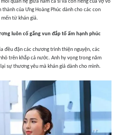
 mối quan hệ giữa nam ca sĩ và con riêng của vợ vô
ân thành của Ưng Hoàng Phúc dành cho các con
 mến từ khán giả.
ương luôn cố gắng vun đắp tổ ấm hạnh phúc
a đều đặn các chương trình thiện nguyện, các
 nhỏ trên khắp cả nước. Anh hy vọng trong năm
 lại sự thương yêu mà khán giả dành cho mình.