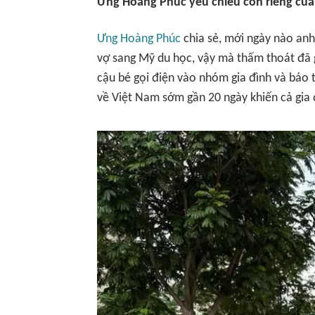
Ưng Hoàng Phúc yêu chiều con riêng của
Ưng Hoàng Phúc
chia sẻ, mới ngày nào anh
vợ sang Mỹ du học, vậy mà thấm thoát đã gầ
cậu bé gọi điện vào nhóm gia đình và báo t
về Việt Nam sớm gần 20 ngày khiến cả gia 