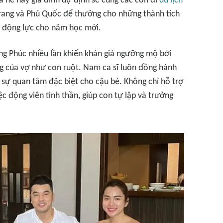
 hè này gia đình dự định sẽ cùng các con đi
du lịch
Trang và Phú Quốc để thưởng cho những thành tích
m động lực cho năm học mới.
g Phúc nhiều lần khiến khán giả ngưỡng mộ bởi
g của vợ như con ruột. Nam ca sĩ luôn đồng hành
 sự quan tâm đặc biệt cho cậu bé. Không chỉ hỗ trợ
c động viên tinh thần, giúp con tự lập và trưởng