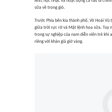
Anh, học nhạc và hoạt động ca hát là chính
sữa về trong gió
.
Trước
Phía bên kia thành phố
, Võ Hoài Vũ
giữa trời rực rỡ
và
Mật lệnh hoa sữa
. Tuy 
trong sự nghiệp của nam diễn viên trẻ khi
riêng với khán giả giờ vàng.