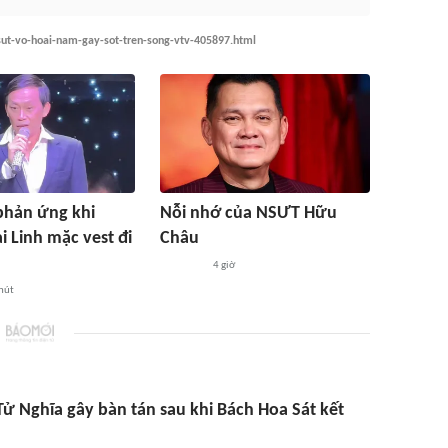
nsut-vo-hoai-nam-gay-sot-tren-song-vtv-405897.html
phản ứng khi
Nỗi nhớ của NSƯT Hữu
 Linh mặc vest đi
Châu
4 giờ
hút
ử Nghĩa gây bàn tán sau khi Bách Hoa Sát kết