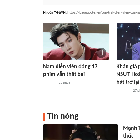
Nguồn
TG&VN
:
https://baoquocte.vn/con-trai-dien-vien-cua-
Nam diễn viên đóng 17
Khán giả 
phim vẫn thất bại
NSƯT Hoài
hát trở lại
25 phút
27 p
Tin nóng
Mạnh T
thúc