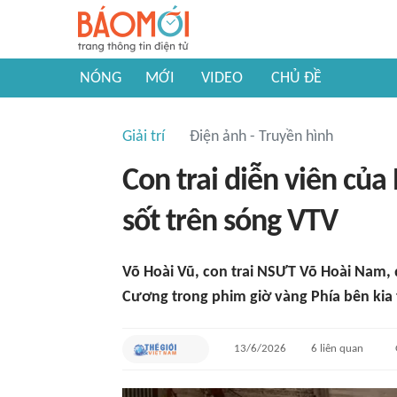
NÓNG
MỚI
VIDEO
CHỦ ĐỀ
Giải trí
Điện ảnh - Truyền hình
Con trai diễn viên củ
sốt trên sóng VTV
Võ Hoài Vũ, con trai NSƯT Võ Hoài Nam, 
Cương trong phim giờ vàng Phía bên kia
13/6/2026
6
liên quan