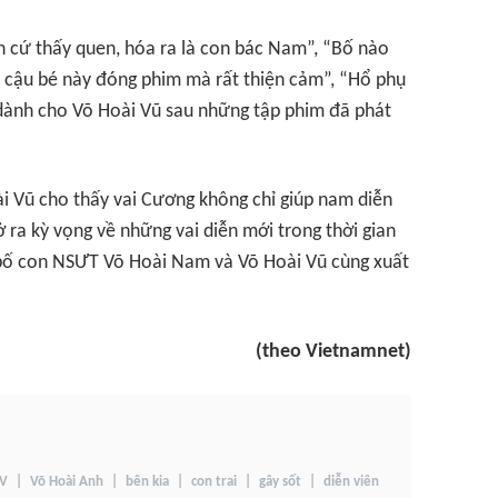
ìn cứ thấy quen, hóa ra là con bác Nam”, “Bố nào
m cậu bé này đóng phim mà rất thiện cảm”, “Hổ phụ
ả dành cho Võ Hoài Vũ sau những tập phim đã phát
i Vũ cho thấy vai Cương không chỉ giúp nam diễn
 ra kỳ vọng về những vai diễn mới trong thời gian
 bố con NSƯT Võ Hoài Nam và Võ Hoài Vũ cùng xuất
(theo Vietnamnet)
V
Võ Hoài Anh
bên kia
con trai
gây sốt
diễn viên