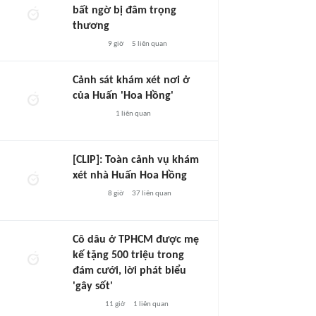
bất ngờ bị đâm trọng
thương
9 giờ
5
liên quan
Cảnh sát khám xét nơi ở
của Huấn 'Hoa Hồng'
1
liên quan
[CLIP]: Toàn cảnh vụ khám
xét nhà Huấn Hoa Hồng
8 giờ
37
liên quan
Cô dâu ở TPHCM được mẹ
kế tặng 500 triệu trong
đám cưới, lời phát biểu
'gây sốt'
11 giờ
1
liên quan