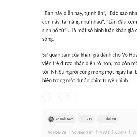
“Bạn này diễn hay, tự nhiên”, “Bảo sao nh
con nấy, tài năng như nhau”, “Lần đầu xe
sinh hổ tử”... là một số bình luận khán gi
sóng.
Sự quan tâm của khán giả dành cho Võ Hoà
viên trẻ được nhận diện rõ hơn, mà còn mở
tới. Nhiều người cũng mong một ngày hai
hiện trong một dự án phim truyền hình.
Võ Hoài Nam
VTV
Thái Vũ
Võ Hoài Vũ
Võ Hoài Nam
NSƯT
Cương
VT