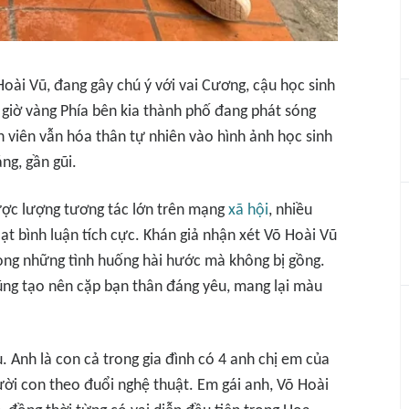
 Hoài Vũ, đang gây chú ý với vai Cương, cậu học sinh
 giờ vàng
Phía bên kia thành phố
đang phát sóng
n viên vẫn hóa thân tự nhiên vào hình ảnh học sinh
ng, gần gũi.
ược lượng tương tác lớn trên mạng
xã hội
, nhiều
ạt bình luận tích cực. Khán giả nhận xét Võ Hoài Vũ
trong những tình huống hài hước mà không bị gồng.
cũng tạo nên cặp bạn thân đáng yêu, mang lại màu
. Anh là con cả trong gia đình có 4 anh chị em của
ời con theo đuổi nghệ thuật. Em gái anh, Võ Hoài