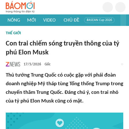
NÓNG
MỚI
VIDEO
CHỦ ĐỀ
#ASEAN Cup 2026
#Trí tuệ nhân tạo
#Mỹ - Iran
#Khám phá Việt Nam
THẾ GIỚI
#Khám phá thế giới
Con trai chiếm sóng truyền thông của tỷ
phú Elon Musk
17/5/2026
Gốc
Thủ tướng Trung Quốc có cuộc gặp với phái đoàn
doanh nghiệp Mỹ tháp tùng Tổng thống Trump trong
chuyến thăm Trung Quốc. Đáng chú ý, con trai nhỏ
của tỷ phú Elon Musk cũng có mặt.