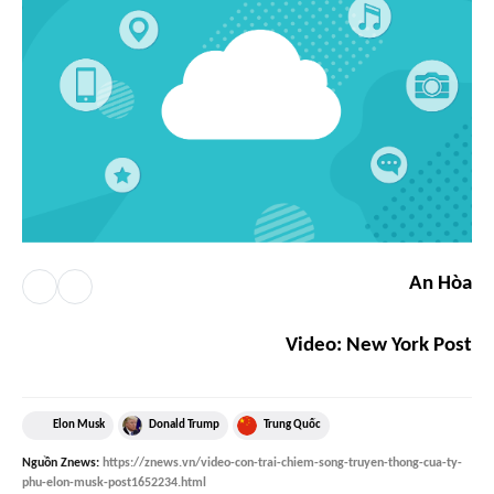
An Hòa
Video: New York Post
Elon Musk
Donald Trump
Trung Quốc
Nguồn
Znews
:
https://znews.vn/video-con-trai-chiem-song-truyen-thong-cua-ty-
phu-elon-musk-post1652234.html