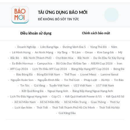
TẢI ỨNG DỤNG BÁO MỚI
ĐỂ KHÔNG BỎ SÓT TIN TỨC
Điều khoản sử dụng
Chính sách bảo mật
Doanh Nghiệp
Liên Bang Nga
Đường Vành Đai 5
Vùng Thủ Đô
Năm
Lê Minh Hưng
An Ninh Mạng
Hạ Tầng
Tô Lâm
Oman
Kim Sang-Sik
Mỹ
Bắc Bộ
Bắc Ninh (thành Phố)
Chợ Biên Hòa
Bắc Ninh
Dự Án Đầu Tư Xây Dựng
Eo Biển Hormuz
Campuchia
Bộ Giáo Dục Và Đào Tạo
ASEAN Cup 2026
Iran
AFF Cup 2026
Lịch Thi Đấu AFF Cup 2026
Bảng Xếp Hạng AFF Cup 2026
Bóng Đá
Báo Bóng Đá
Bóng Đá Việt Nam
Thể Thao
Lionel Messi
Lamine Yamal
Nguyễn Xuân Son
Nguyễn Đình Bắc
Tin Thế Giới
Pháp Luật
Xã Hội
Tin Bão
Tin Tức
Giá Vàng
Tuyển Việt Nam
U23 Việt Nam
U17 Việt Nam
Kết Quả Bóng Đá
Ngoại Hạng Anh
Bảng Xếp Hạng Ngoại Hạng Anh
Lịch Thi Đấu Ngoại Hạng Anh
Cúp C1
Kết Quả Vietlott Power 6/55
Kết Quả Xổ Số
Xổ Số Miền Nam
Xổ Số Miền Bắc
Xổ Số Miền Trung
Giao Thông
Thời Sự
Lịch Vạn Niên
Thời Tiết
Thời Tiết Thành Phố Hồ Chí Minh
Thời Tiết Hà Nội
Giá Xăng Dầu