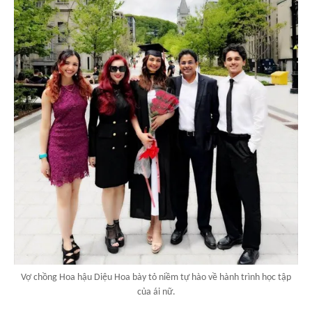
Vợ chồng Hoa hậu Diệu Hoa bày tỏ niềm tự hào về hành trình học tập
của ái nữ.