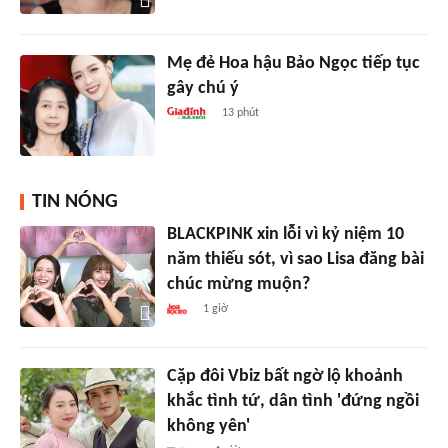
Mẹ đẻ Hoa hậu Bảo Ngọc tiếp tục
gây chú ý
13 phút
TIN NÓNG
BLACKPINK xin lỗi vì kỷ niệm 10
năm thiếu sót, vì sao Lisa đăng bài
chúc mừng muộn?
1 giờ
Cặp đôi Vbiz bất ngờ lộ khoảnh
khắc tình tứ, dân tình 'đứng ngồi
không yên'