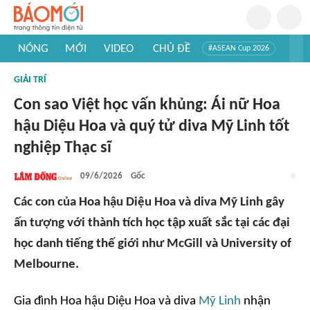
NÓNG
MỚI
VIDEO
CHỦ ĐỀ
#ASEAN Cup 2026
#Trí tuệ nhân tạo
#Mỹ - Iran
#Khám phá Việt Nam
GIẢI TRÍ
#Khám phá thế giới
Con sao Việt học vấn khủng: Ái nữ Hoa
hậu Diệu Hoa và quý tử diva Mỹ Linh tốt
nghiệp Thạc sĩ
09/6/2026
Gốc
Các con của Hoa hậu Diệu Hoa và diva Mỹ Linh gây
ấn tượng với thành tích học tập xuất sắc tại các đại
học danh tiếng thế giới như McGill và University of
Melbourne.
Gia đình Hoa hậu Diệu Hoa và diva
Mỹ Linh
nhận