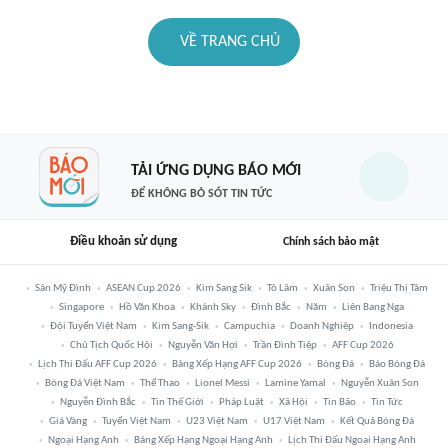
VỀ TRANG CHỦ
TẢI ỨNG DỤNG BÁO MỚI
ĐỂ KHÔNG BỎ SÓT TIN TỨC
Điều khoản sử dụng
Chính sách bảo mật
Sân Mỹ Đình
ASEAN Cup 2026
Kim Sang Sik
Tô Lâm
Xuân Son
Triệu Thị Tâm
Singapore
Hồ Văn Khoa
Khánh Sky
Đình Bắc
Năm
Liên Bang Nga
Đội Tuyển Việt Nam
Kim Sang-Sik
Campuchia
Doanh Nghiệp
Indonesia
Chủ Tịch Quốc Hội
Nguyễn Văn Hợi
Trần Đình Tiệp
AFF Cup 2026
Lịch Thi Đấu AFF Cup 2026
Bảng Xếp Hạng AFF Cup 2026
Bóng Đá
Báo Bóng Đá
Bóng Đá Việt Nam
Thể Thao
Lionel Messi
Lamine Yamal
Nguyễn Xuân Son
Nguyễn Đình Bắc
Tin Thế Giới
Pháp Luật
Xã Hội
Tin Bão
Tin Tức
Giá Vàng
Tuyển Việt Nam
U23 Việt Nam
U17 Việt Nam
Kết Quả Bóng Đá
Ngoại Hạng Anh
Bảng Xếp Hạng Ngoại Hạng Anh
Lịch Thi Đấu Ngoại Hạng Anh