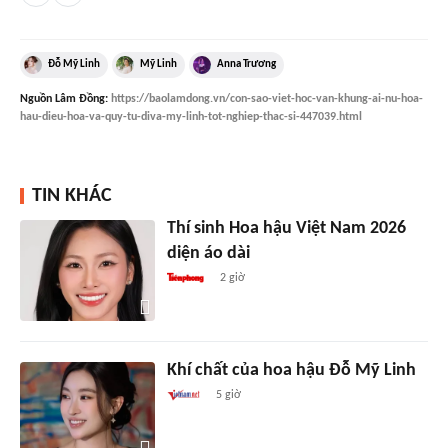
Đỗ Mỹ Linh
Mỹ Linh
Anna Trương
Nguồn
Lâm Đồng
:
https://baolamdong.vn/con-sao-viet-hoc-van-khung-ai-nu-hoa-
hau-dieu-hoa-va-quy-tu-diva-my-linh-tot-nghiep-thac-si-447039.html
TIN KHÁC
Thí sinh Hoa hậu Việt Nam 2026
diện áo dài
2 giờ
Khí chất của hoa hậu Đỗ Mỹ Linh
5 giờ