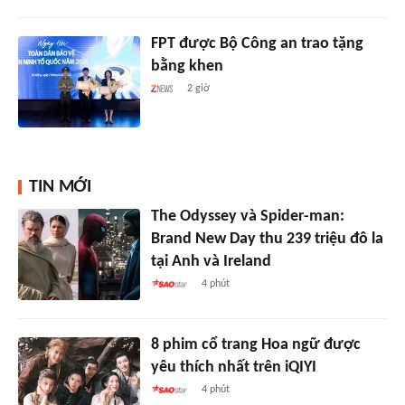
FPT được Bộ Công an trao tặng
bằng khen
2 giờ
TIN MỚI
The Odyssey và Spider-man:
Brand New Day thu 239 triệu đô la
tại Anh và Ireland
4 phút
8 phim cổ trang Hoa ngữ được
yêu thích nhất trên iQIYI
4 phút