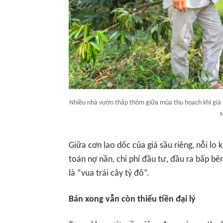
Nhiều nhà vườn thấp thỏm giữa mùa thu hoạch khi giá sầ
N
Giữa cơn lao dốc của giá sầu riêng, nỗi lo k
toán nợ nần, chi phí đầu tư, đầu ra bấp bê
là “vua trái cây tỷ đô”.
Bán xong vẫn còn thiếu tiền đại lý