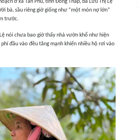
hoạch ở xã Tân Phú, tỉnh Đồng Tháp, bà Lưu Thị Lệ
. Với bà, sầu riêng giờ giống như “một món nợ lớn”
m trước.
 Lệ nói chưa bao giờ thấy nhà vườn khổ như hiện
hi phí đầu vào đều tăng mạnh khiến nhiều hộ rơi vào