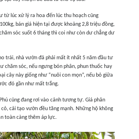
ư từ lúc xử lý ra hoa đến lúc thu hoạch cũng
00kg, bán giá hiện tại được khoảng 2,8 triệu đồng,
chăm sóc suốt 6 tháng thì coi như còn dư chẳng dư
ho trái, nhà vườn đã phải mất ít nhất 5 năm đầu tư
u tư chăm sóc, nếu ngưng bón phân, phun thuốc hay
loại cây này giống như “nuôi con mọn”, nếu bỏ giữa
rước đó gần như mất trắng.
 Phú cũng đang rơi vào cảnh tương tự. Giá phân
m cỏ, cải tạo vườn đều tăng mạnh. Những hộ không
n toàn càng thêm áp lực.