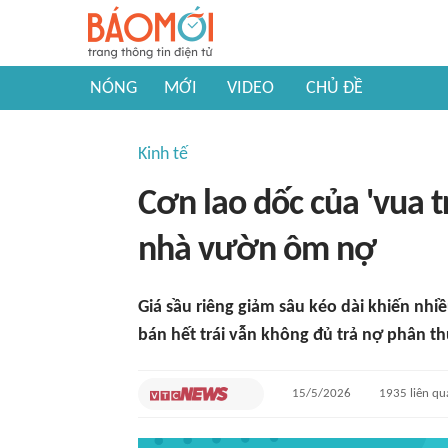
NÓNG
MỚI
VIDEO
CHỦ ĐỀ
Kinh tế
Cơn lao dốc của 'vua tr
nhà vườn ôm nợ
Giá sầu riêng giảm sâu kéo dài khiến nhi
bán hết trái vẫn không đủ trả nợ phân th
15/5/2026
1935
liên qu