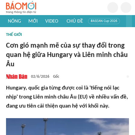
NÓNG
MỚI
VIDEO
CHỦ ĐỀ
#ASEAN Cup 2026
#Trí tuệ nhân tạo
#Mỹ - Iran
#Khám phá Việt Nam
THẾ GIỚI
#Khám phá thế giới
Cơn gió mạnh mẽ của sự thay đổi trong
quan hệ giữa Hungary và Liên minh châu
Âu
02/6/2026
Gốc
Hungary, quốc gia từng được coi là 'tiếng nói lạc
nhịp' trong Liên minh châu Âu (EU) về nhiều vấn đề,
đang ưu tiên cải thiện quan hệ với khối này.