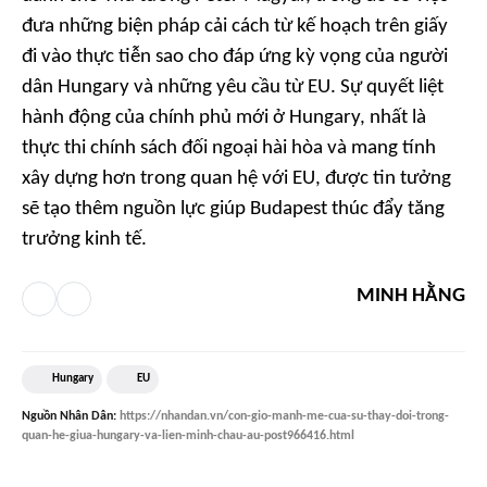
đưa những biện pháp cải cách từ kế hoạch trên giấy
đi vào thực tiễn sao cho đáp ứng kỳ vọng của người
dân Hungary và những yêu cầu từ EU. Sự quyết liệt
hành động của chính phủ mới ở Hungary, nhất là
thực thi chính sách đối ngoại hài hòa và mang tính
xây dựng hơn trong quan hệ với EU, được tin tưởng
sẽ tạo thêm nguồn lực giúp Budapest thúc đẩy tăng
trưởng kinh tế.
MINH HẰNG
Hungary
EU
Nguồn
Nhân Dân
:
https://nhandan.vn/con-gio-manh-me-cua-su-thay-doi-trong-
quan-he-giua-hungary-va-lien-minh-chau-au-post966416.html