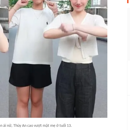
n ái nữ, Thùy An cao vượt mặt mẹ ở tuổi 13.