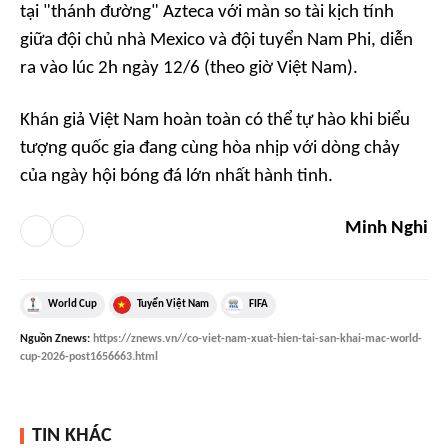
tại "thánh đường" Azteca với màn so tài kịch tính
giữa đội chủ nhà Mexico và đội tuyển Nam Phi, diễn
ra vào lúc 2h ngày 12/6 (theo giờ Việt Nam).
Khán giả Việt Nam hoàn toàn có thể tự hào khi biểu
tượng quốc gia đang cùng hòa nhịp với dòng chảy
của ngày hội bóng đá lớn nhất hành tinh.
Minh Nghi
World Cup
Tuyển Việt Nam
FIFA
Nguồn
Znews
:
https://znews.vn//co-viet-nam-xuat-hien-tai-san-khai-mac-world-
cup-2026-post1656663.html
TIN KHÁC