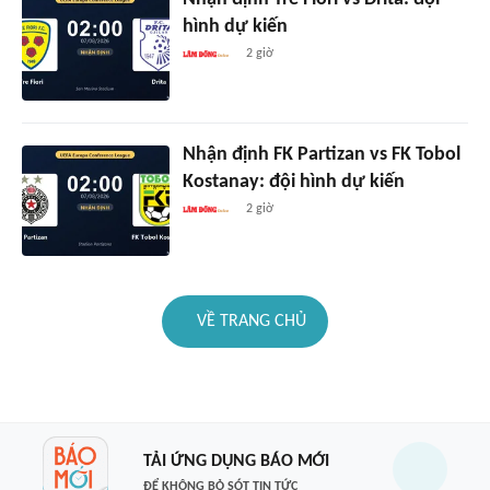
hình dự kiến
2 giờ
Nhận định FK Partizan vs FK Tobol
Kostanay: đội hình dự kiến
2 giờ
VỀ TRANG CHỦ
TẢI ỨNG DỤNG BÁO MỚI
ĐỂ KHÔNG BỎ SÓT TIN TỨC