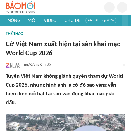
NÓNG
MỚI
VIDEO
CHỦ ĐỀ
#ASEAN Cup 2026
#Trí tuệ nhân tạo
#Mỹ - Iran
#Khám phá Việt Nam
THỂ THAO
#Khám phá thế giới
Cờ Việt Nam xuất hiện tại sân khai mạc
World Cup 2026
03/6/2026
Gốc
Tuyển Việt Nam không giành quyền tham dự World
Cup 2026, nhưng hình ảnh lá cờ đỏ sao vàng vẫn
hiện diện nổi bật tại sân vận động khai mạc giải
đấu.