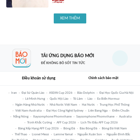
XEM THÊM
TẢI ỨNG DỤNG BÁO MỚI
ĐỂ KHÔNG BỎ SÓT TIN TỨC
Điều khoản sử dụng
Chính sách bảo mật
Iran
Đại Sứ Quán Lào
ASEAN Cup 2026
Bão Dolphin
Đại Học Quốc Gia Hà Nội
Lê Minh Hưng
Quốc Hội Lào
Tô Lâm
Lào
Eo Biển Hormuz
Ngân Hàng Nhà Nước
Nhà Nước Việt Nam
Hai Nước
Trung Học Phổ Thông
Việt Nam-Australia
Đại Học Công Nghệ Sydney
Liên Bang Nga
Điểm Chuẩn
Nắng Nóng
Xaysomphone Phomvihane
Saysomphone Phomvihane
Australia
Trịnh Khắc Cường
AFF Cup 2026
Lịch Thi Đấu AFF Cup 2026
Bảng Xếp Hạng AFF Cup 2026
Bóng Đá
Báo Bóng Đá
Bóng Đá Việt Nam
Thể Thao
Lionel Messi
Lamine Yamal
Nguyễn Xuân Son
Nguyễn Đình Bắc