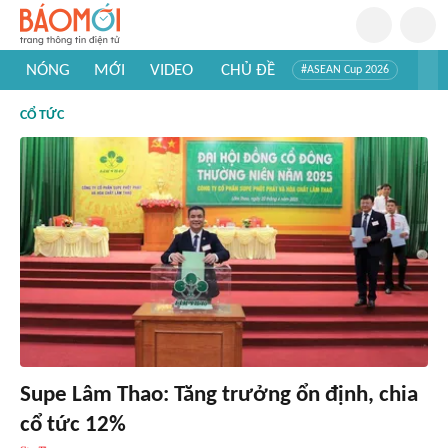
NÓNG
MỚI
VIDEO
CHỦ ĐỀ
#ASEAN Cup 2026
#Tuyển sinh đại học 2026
#Trí tuệ nhân tạo
#Mỹ - Iran
CỔ TỨC
#Khám phá Việt Nam
#Khám phá thế giới
Supe Lâm Thao: Tăng trưởng ổn định, chia
cổ tức 12%