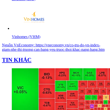
Vinhomes (VHM)
Nguồn
VnEconomy
:
https://vneconomy.vn/co-tru-do-vn-index-
giam-nhe-thi-truong-can-bang-yeu-truoc-thoi-khac-nang-hang.htm
TIN KHÁC