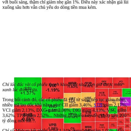
với buổi sáng, thậm chí giảm nhẹ gần 1%. Điều này xác nhận giá lùi
xuống sâu hơn vẫn chủ yếu do dòng tiền mua kém.
Chỉ lác đác vài cổ phiếu thanh khoản tốt nhất còn giữ được màu
xanh lúc đóng cửa.
Trong bối cảnh đó, các cổ phiếu đã yếu từ sáng tiếp tục giảm thêm,
nhiều mã lao dốc khá nặng như CII giảm 3,46%,
STB
giảm 2,17%,
VCI giảm 2,13%, DXG giảm 3,06%, DIG giảm 4,13%, VSC giảm
3,62%, TPB giảm 2,52%... Những cổ phiếu này đều khớp trên 200
tỷ đồng mỗi mã…
Chỉ số Midcap kết phiên giảm 1,34%, Smallcap giảm 1,01%. Hầu