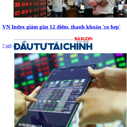
VN Index giảm gần 12 điểm, thanh khoản 'co hẹp'
7 giờ