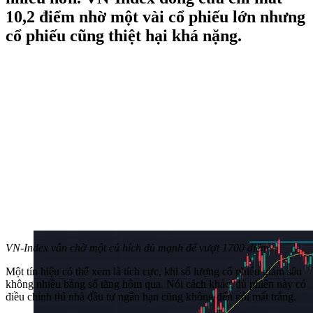
10,2 điểm nhờ một vài cổ phiếu lớn nhưng
cổ phiếu cũng thiệt hại khá nặng.
VN-Index vẫn chờ một cú hích đủ mạnh để vượt 1700 điểm.
Một tín hiệu có thể xem là tích cực, khi số lượng cổ phiếu giảm sâu
không nhiều bằng số tăng hôm qua. Nói cách khác, dù phiên này có
điều chỉnh thì nhà đầu tư ngắn hạn cũng không đến nỗi mất trắng.