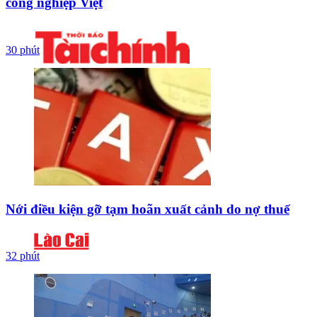
công nghiệp Việt
30 phút
Nới điều kiện gỡ tạm hoãn xuất cảnh do nợ thuế
32 phút