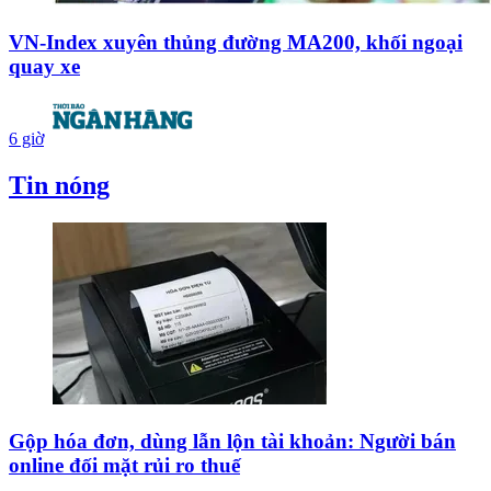
VN-Index xuyên thủng đường MA200, khối ngoại
quay xe
6 giờ
Tin nóng
Gộp hóa đơn, dùng lẫn lộn tài khoản: Người bán
online đối mặt rủi ro thuế