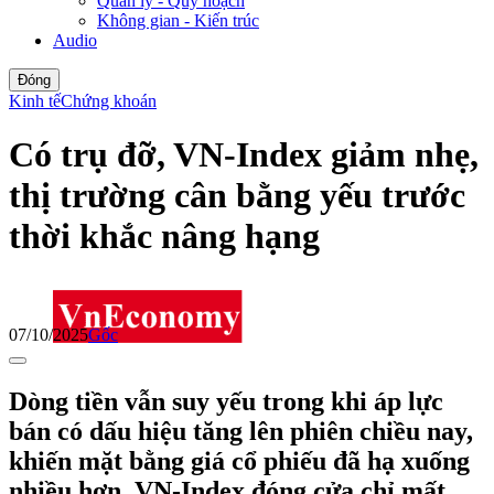
Quản lý - Quy hoạch
Không gian - Kiến trúc
Audio
Đóng
Kinh tế
Chứng khoán
Có trụ đỡ, VN-Index giảm nhẹ,
thị trường cân bằng yếu trước
thời khắc nâng hạng
07/10/2025
Gốc
Dòng tiền vẫn suy yếu trong khi áp lực
bán có dấu hiệu tăng lên phiên chiều nay,
khiến mặt bằng giá cổ phiếu đã hạ xuống
nhiều hơn. VN-Index đóng cửa chỉ mất