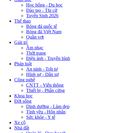
Học bổng - Du học
Đào tạo - Thi cử
Tuyển Sinh 2026
Thể thao
Bóng đá quốc tế
Bóng đá Việt Nam
Quần vợt
Giải trí
Âm nhạc
Thời trang
Điện ảnh - Truyền hình
Pháp luật
An ninh - Trật tự
Hình sự - Dân sự
Công nghệ
CNTT - Viễn thông
Thiết bị - Phần cứng
Khoa học
Đời sống
Dinh dưỡng - Làm đẹp
Tình yêu - Hôn nhân
Sức khỏe - Y tế
Xe cộ
Nhà đất