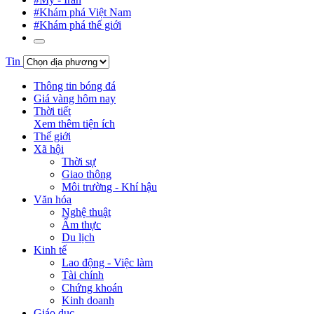
#Khám phá Việt Nam
#Khám phá thế giới
Tin
Thông tin bóng đá
Giá vàng hôm nay
Thời tiết
Xem thêm tiện ích
Thế giới
Xã hội
Thời sự
Giao thông
Môi trường - Khí hậu
Văn hóa
Nghệ thuật
Ẩm thực
Du lịch
Kinh tế
Lao động - Việc làm
Tài chính
Chứng khoán
Kinh doanh
Giáo dục