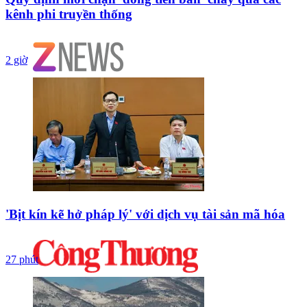
kênh phi truyền thống
2 giờ
'Bịt kín kẽ hở pháp lý' với dịch vụ tài sản mã hóa
27 phút