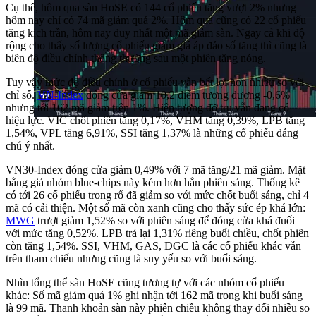
Cụ thể, hôm qua sàn HoSE có 144 cổ phiếu tăng vượt 2% nhưng
hôm nay chỉ có 74 mã giảm quá 2%. Hôm qua cũng có 22 cổ phiếu
tăng kịch trần, hôm nay duy nhất một mã giảm sàn. Ngay cả khi độ
rộng cho thấy số lượng cổ phiếu giảm giá áp đảo số tăng thì cũng là
biên độ điều chỉnh thông thường sau một phiên tăng nóng.
Tuy vậy mức độ điều chỉnh ở cổ phiếu vẫn bất lợi hơn nhiều so với
chỉ số.
VN-Index
đóng cửa giảm 10,2 điểm tương đương -0,6%
nhưng tới 162 mã giảm trên 1%. Hiện tượng đỡ trụ vẫn đang có
hiệu lực. VIC chốt phiên tăng 0,17%, VHM tăng 0,39%, LPB tăng
1,54%, VPL tăng 6,91%, SSI tăng 1,37% là những cổ phiếu đáng
chú ý nhất.
VN30-Index đóng cửa giảm 0,49% với 7 mã tăng/21 mã giảm. Mặt
bằng giá nhóm blue-chips này kém hơn hẳn phiên sáng. Thống kê
có tới 26 cổ phiếu trong rổ đã giảm so với mức chốt buổi sáng, chỉ 4
mã có cải thiện. Một số mã còn xanh cũng cho thấy sức ép khá lớn:
MWG
trượt giảm 1,52% so với phiên sáng để đóng cửa khá đuối
với mức tăng 0,52%. LPB trả lại 1,31% riêng buổi chiều, chốt phiên
còn tăng 1,54%. SSI, VHM, GAS, DGC là các cổ phiếu khác vẫn
trên tham chiếu nhưng cũng là suy yếu so với buổi sáng.
Nhìn tổng thể sàn HoSE cũng tương tự với các nhóm cổ phiếu
khác: Số mã giảm quá 1% ghi nhận tới 162 mã trong khi buổi sáng
là 99 mã. Thanh khoản sàn này phiên chiều không thay đổi nhiều so