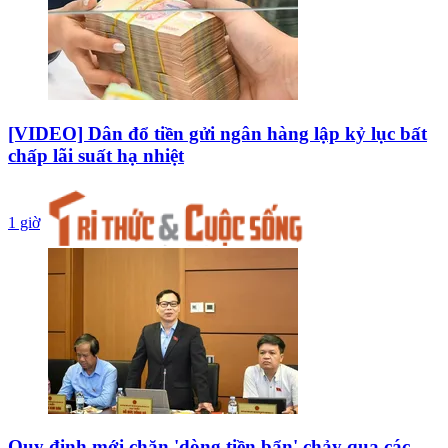
[VIDEO] Dân đổ tiền gửi ngân hàng lập kỷ lục bất
chấp lãi suất hạ nhiệt
1 giờ
Quy định mới chặn 'dòng tiền bẩn' chảy qua các