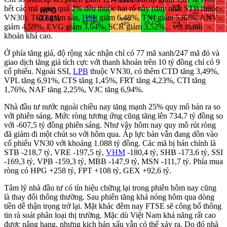
hết các mã giảm quá 2% đều thuộc hai rổ này (duy nhất STB thuộc
VN30). TCD giảm sàn,
HSL
giảm 6,48%, TNI giảm 5,82%, ANV
giảm 4,59%, EVG giảm 3,64%, SCR giảm 3,52%... với thanh
khoản khá cao.
Ở phía tăng giá, độ rộng xác nhận chỉ có 77 mã xanh/247 mã đỏ và
giao dịch tăng giá tích cực với thanh khoản trên 10 tỷ đồng chỉ có 9
cổ phiếu. Ngoài SSI,
LPB
thuộc VN30, có thêm CTD tăng 3,49%,
VPL tăng 6,91%, CTS tăng 1,45%, FRT tăng 4,23%, CTI tăng
1,76%, NAF tăng 2,25%, VJC tăng 6,94%.
Nhà đầu tư nước ngoài chiều nay tăng mạnh 25% quy mô bán ra so
với phiên sáng. Mức ròng tương ứng cũng tăng lên 734,7 tỷ đồng so
với -607,5 tỷ đồng phiên sáng. Như vậy hôm nay quy mô rút ròng
đã giảm đi một chút so với hôm qua. Áp lực bán vẫn đang dồn vào
cổ phiếu VN30 với khoảng 1.088 tỷ đồng. Các mã bị bán chính là
STB -218,7 tỷ, VRE -197,5 tỷ,
VHM
-180,4 tỷ, SHB -173,6 tỷ, SSI
-169,3 tỷ, VPB -159,3 tỷ, MBB -147,9 tỷ, MSN -111,7 tỷ. Phía mua
ròng có HPG +258 tỷ, FPT +108 tỷ, GEX +92,6 tỷ.
Tâm lý nhà đầu tư có tín hiệu chững lại trong phiên hôm nay cũng
là thay đổi thông thường. Sau phiên tăng khá nóng hôm qua dòng
tiền dễ thận trọng trở lại. Mặt khác đêm nay FTSE sẽ công bố thông
tin rà soát phân loại thị trường. Mặc dù Việt Nam khả năng rất cao
được nâng hạng, nhưng kịch bản xấu vẫn có thể xảy ra. Do đó nhà