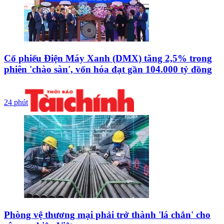
Cổ phiếu Điện Máy Xanh (DMX) tăng 2,5% trong
phiên 'chào sàn', vốn hóa đạt gần 104.000 tỷ đồng
24 phút
Phòng vệ thương mại phải trở thành 'lá chắn' cho