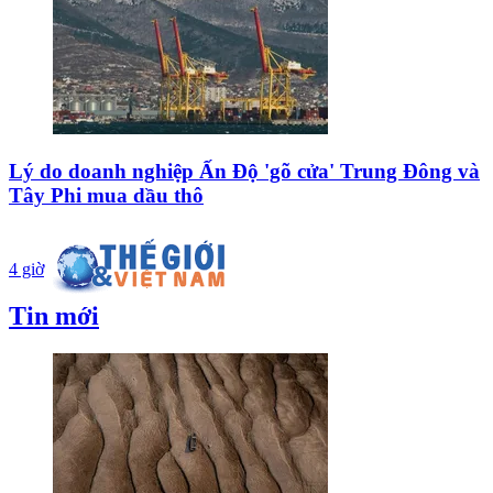
Lý do doanh nghiệp Ấn Độ 'gõ cửa' Trung Đông và
Tây Phi mua dầu thô
4 giờ
Tin mới