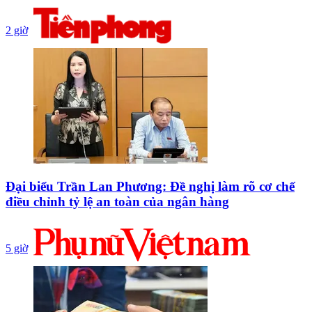
2 giờ
Đại biểu Trần Lan Phương: Đề nghị làm rõ cơ chế
điều chỉnh tỷ lệ an toàn của ngân hàng
5 giờ