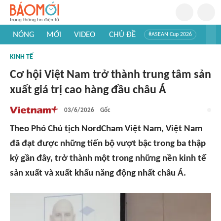
NÓNG
MỚI
VIDEO
CHỦ ĐỀ
#ASEAN Cup 2026
#Trí tuệ nhân tạo
#Mỹ - Iran
#Khám phá Việt Nam
KINH TẾ
#Khám phá thế giới
Cơ hội Việt Nam trở thành trung tâm sản
xuất giá trị cao hàng đầu châu Á
03/6/2026
Gốc
Theo Phó Chủ tịch NordCham Việt Nam, Việt Nam
đã đạt được những tiến bộ vượt bậc trong ba thập
kỷ gần đây, trở thành một trong những nền kinh tế
sản xuất và xuất khẩu năng động nhất châu Á.