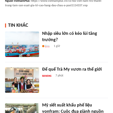
Nguồn
VietnamPlus
:
https://www.vietnamplus.vn/co-hoi-viet-nam-tro-thanh-
trung-tam-san-xuat-gia-tri-cao-hang-dau-chau-a-post1114337.vnp
TIN KHÁC
Nhập siêu lớn có kéo lùi tăng
trưởng?
1 giờ
Để quế Trà My vươn ra thế giới
7 phút
Mỹ siết xuất khẩu phế liệu
vonfram: Cuộc đua giành nguồn