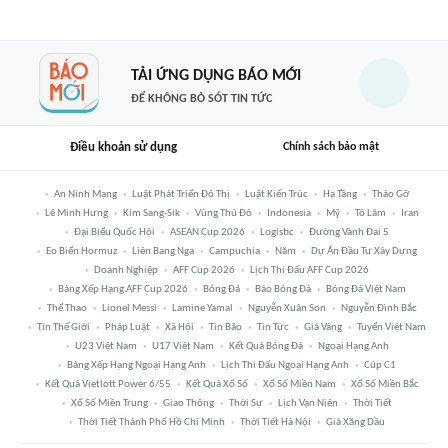
TẢI ỨNG DỤNG BÁO MỚI
ĐỂ KHÔNG BỎ SÓT TIN TỨC
Điều khoản sử dụng
Chính sách bảo mật
An Ninh Mạng
Luật Phát Triển Đô Thị
Luật Kiến Trúc
Hạ Tầng
Tháo Gỡ
Lê Minh Hưng
Kim Sang-Sik
Vùng Thủ Đô
Indonesia
Mỹ
Tô Lâm
Iran
Đại Biểu Quốc Hội
ASEAN Cup 2026
Logistic
Đường Vành Đai 5
Eo Biển Hormuz
Liên Bang Nga
Campuchia
Năm
Dự Án Đầu Tư Xây Dựng
Doanh Nghiệp
AFF Cup 2026
Lịch Thi Đấu AFF Cup 2026
Bảng Xếp Hạng AFF Cup 2026
Bóng Đá
Báo Bóng Đá
Bóng Đá Việt Nam
Thể Thao
Lionel Messi
Lamine Yamal
Nguyễn Xuân Son
Nguyễn Đình Bắc
Tin Thế Giới
Pháp Luật
Xã Hội
Tin Bão
Tin Tức
Giá Vàng
Tuyển Việt Nam
U23 Việt Nam
U17 Việt Nam
Kết Quả Bóng Đá
Ngoại Hạng Anh
Bảng Xếp Hạng Ngoại Hạng Anh
Lịch Thi Đấu Ngoại Hạng Anh
Cúp C1
Kết Quả Vietlott Power 6/55
Kết Quả Xổ Số
Xổ Số Miền Nam
Xổ Số Miền Bắc
Xổ Số Miền Trung
Giao Thông
Thời Sự
Lịch Vạn Niên
Thời Tiết
Thời Tiết Thành Phố Hồ Chí Minh
Thời Tiết Hà Nội
Giá Xăng Dầu