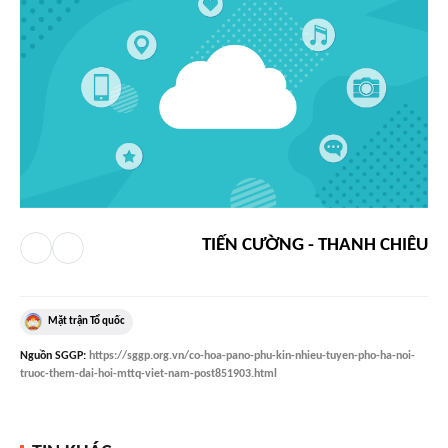
TIẾN CƯỜNG - THANH CHIÊU
Mặt trận Tổ quốc
Nguồn
SGGP
:
https://sggp.org.vn/co-hoa-pano-phu-kin-nhieu-tuyen-pho-ha-noi-
truoc-them-dai-hoi-mttq-viet-nam-post851903.html