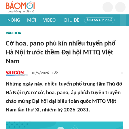
NÓNG
MỚI
VIDEO
CHỦ ĐỀ
#ASEAN Cup 2026
#Trí tuệ nhân tạo
#Mỹ - Iran
#Khám phá Việt Nam
VĂN HÓA
#Khám phá thế giới
Cờ hoa, pano phủ kín nhiều tuyến phố
Hà Nội trước thềm Đại hội MTTQ Việt
Nam
10/5/2026
Gốc
Những ngày này, nhiều tuyến phố trung tâm Thủ đô
Hà Nội rực rỡ cờ, hoa, pano, áp phích tuyên truyền
chào mừng Đại hội đại biểu toàn quốc MTTQ Việt
Nam lần thứ XI, nhiệm kỳ 2026-2031.