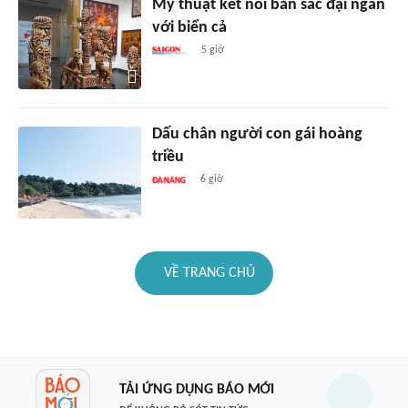
Mỹ thuật kết nối bản sắc đại ngàn
với biển cả
5 giờ
Dấu chân người con gái hoàng
triều
6 giờ
VỀ TRANG CHỦ
TẢI ỨNG DỤNG BÁO MỚI