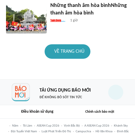
Những thanh âm hòa bìnhNhững
thanh âm hòa bình
1 giờ
VỀ TRANG CHỦ
TẢI ỨNG DỤNG BÁO MỚI
ĐỂ KHÔNG BỎ SÓT TIN TỨC
Điều khoản sử dụng
Chính sách bảo mật
Năm
Tô Lâm
ASEAN Cup 2026
Vịnh Bắc Bộ
A ASEAN Cup 2026
Khánh Sky
Đội Tuyển Việt Nam
Luật Phát Triển Đô Thị
Campuchia
Hồ Văn Khoa
Đình Bắc