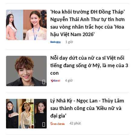
'Hoa khôi trường ĐH Đồng Tháp'
Nguyễn Thái Anh Thư tự tin hơn
sau vòng nhân trắc học của 'Hoa
hậu Việt Nam 2026'
1 giờ
Nỗi day dứt của nữ ca sĩ Việt nổi
tiếng đang sống ở Mỹ, là mẹ của 3
con
4 giờ
Lý Nhã Kỳ - Ngọc Lan - Thùy Lâm
sau thành công của 'Kiều nữ và
đại gia'
42 phút