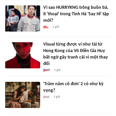
Vì sao HURRYKNG trông buồn bã,
ít 'thoại' trong Tinh Hà 'Say Hi' tập
mới?
1 giờ
Visual từng được ví như tài tử
Hong Kong của Võ Điền Gia Huy
bất ngờ gây tranh cãi vì một thay
đổi
1 giờ
'Trăm năm cô đơn' 2 có như kỳ
vọng?
1 giờ