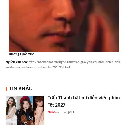
Trương Quốc Vinh
Nguồn
Văn hóa
:
http://baovanhoa.vn/nghe-thuat/co-gi-o-yen-chi-khau-thien-tinh-
su-dac-sac-va-bi-ai-moi-thoi-dai-236595.html
TIN KHÁC
Trấn Thành bật mí diễn viên phim
Tết 2027
28 phút