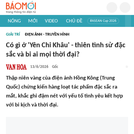
NÓNG
MỚI
VIDEO
CHỦ ĐỀ
#ASEAN Cup 2026
#Trí tuệ nhân tạo
#Mỹ - Iran
#Khám phá Việt Nam
GIẢI TRÍ
ĐIỆN ẢNH - TRUYỀN HÌNH
#Khám phá thế giới
Có gì ở 'Yên Chi Khâu' - thiên tình sử đặc
sắc và bi ai mọi thời đại?
13/6/2026
Gốc
Thập niên vàng của điện ảnh Hồng Kông (Trung
Quốc) chứng kiến hàng loạt tác phẩm đặc sắc ra
mắt, khắc ghi đậm nét với yếu tố tình yêu kết hợp
với bi kịch và thời đại.