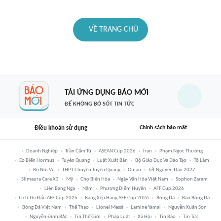
VỀ TRANG CHỦ
TẢI ỨNG DỤNG BÁO MỚI
ĐỂ KHÔNG BỎ SÓT TIN TỨC
Điều khoản sử dụng
Chính sách bảo mật
Doanh Nghiệp
Trần Cẩm Tú
ASEAN Cup 2026
Iran
Phạm Ngọc Thưởng
Eo Biển Hormuz
Tuyên Quang
Luật Xuất Bản
Bộ Giáo Dục Và Đào Tạo
Tô Lâm
Bộ Nội Vụ
THPT Chuyên Tuyên Quang
Oman
Tết Nguyên Đán 2027
Slimaura Care X3
Mỹ
Chợ Biên Hòa
Ngày Văn Hóa Việt Nam
Sophon Zaram
Liên Bang Nga
Năm
Phương Diễm Huyền
AFF Cup 2026
Lịch Thi Đấu AFF Cup 2026
Bảng Xếp Hạng AFF Cup 2026
Bóng Đá
Báo Bóng Đá
Bóng Đá Việt Nam
Thể Thao
Lionel Messi
Lamine Yamal
Nguyễn Xuân Son
Nguyễn Đình Bắc
Tin Thế Giới
Pháp Luật
Xã Hội
Tin Bão
Tin Tức