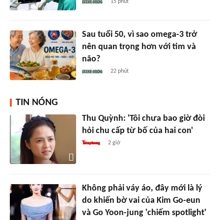
15 phút
Sau tuổi 50, vì sao omega-3 trở
nên quan trọng hơn với tim và
não?
22 phút
TIN NÓNG
Thu Quỳnh: 'Tôi chưa bao giờ đòi
hỏi chu cấp từ bố của hai con'
2 giờ
Không phải váy áo, đây mới là lý
do khiến bờ vai của Kim Go-eun
và Go Yoon-jung 'chiếm spotlight'