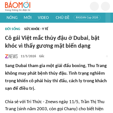
NÓNG
MỚI
VIDEO
CHỦ ĐỀ
#ASEAN Cup 2026
#Trí tuệ nhân tạo
#Mỹ - Iran
#Khám phá Việt Nam
ĐỜI SỐNG
SỨC KHỎE - Y TẾ
#Khám phá thế giới
Cô gái Việt mắc thủy đậu ở Dubai, bật
khóc vì thấy gương mặt biến dạng
11/5/2026
Gốc
Sang Dubai tham gia một giải đấu boxing, Thu Trang
không may phát bệnh thủy đậu. Tình trạng nghiêm
trọng khiến cô phải hủy thi đấu, cách ly trong khách
sạn để điều trị.
Chia sẻ với
Tri Thức - Znews
ngày 11/5, Trần Thị Thu
Trang (sinh năm 2003, còn gọi Chany) cho biết hiện