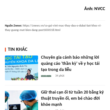
Ảnh: NVCC
Nguồn
Znews
:
https://znews.vn/co-gai-viet-mac-thuy-dau-o-dubai-bat-khoc-vi-
thay-guong-mat-bien-dang-post1650518.html
TIN KHÁC
Chuyên gia cảnh báo những lời
quảng cáo 'thần kỳ' về y học tái
tạo trong da liễu
34 phút
Giữ thai cạn ối từ tuần 20 bằng kỹ
thuật truyền ối, em bé chào đời
khỏe mạnh