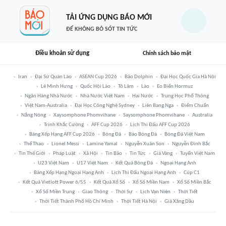
TẢI ỨNG DỤNG BÁO MỚI
ĐỂ KHÔNG BỎ SÓT TIN TỨC
Điều khoản sử dụng
Chính sách bảo mật
Iran
Đại Sứ Quán Lào
ASEAN Cup 2026
Bão Dolphin
Đại Học Quốc Gia Hà Nội
Lê Minh Hưng
Quốc Hội Lào
Tô Lâm
Lào
Eo Biển Hormuz
Ngân Hàng Nhà Nước
Nhà Nước Việt Nam
Hai Nước
Trung Học Phổ Thông
Việt Nam-Australia
Đại Học Công Nghệ Sydney
Liên Bang Nga
Điểm Chuẩn
Nắng Nóng
Xaysomphone Phomvihane
Saysomphone Phomvihane
Australia
Trịnh Khắc Cường
AFF Cup 2026
Lịch Thi Đấu AFF Cup 2026
Bảng Xếp Hạng AFF Cup 2026
Bóng Đá
Báo Bóng Đá
Bóng Đá Việt Nam
Thể Thao
Lionel Messi
Lamine Yamal
Nguyễn Xuân Son
Nguyễn Đình Bắc
Tin Thế Giới
Pháp Luật
Xã Hội
Tin Bão
Tin Tức
Giá Vàng
Tuyển Việt Nam
U23 Việt Nam
U17 Việt Nam
Kết Quả Bóng Đá
Ngoại Hạng Anh
Bảng Xếp Hạng Ngoại Hạng Anh
Lịch Thi Đấu Ngoại Hạng Anh
Cúp C1
Kết Quả Vietlott Power 6/55
Kết Quả Xổ Số
Xổ Số Miền Nam
Xổ Số Miền Bắc
Xổ Số Miền Trung
Giao Thông
Thời Sự
Lịch Vạn Niên
Thời Tiết
Thời Tiết Thành Phố Hồ Chí Minh
Thời Tiết Hà Nội
Giá Xăng Dầu