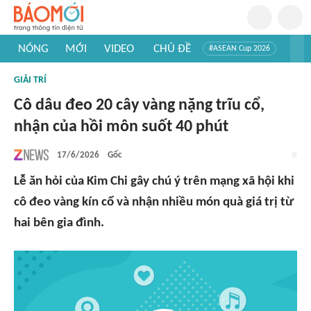
NÓNG
MỚI
VIDEO
CHỦ ĐỀ
#ASEAN Cup 2026
#Tuyển sinh đại học 2026
#Trí tuệ nhân tạo
#Mỹ - Iran
GIẢI TRÍ
#Khám phá Việt Nam
#Khám phá thế giới
Cô dâu đeo 20 cây vàng nặng trĩu cổ,
nhận của hồi môn suốt 40 phút
17/6/2026
Gốc
Lễ ăn hỏi của Kim Chi gây chú ý trên mạng xã hội khi
cô đeo vàng kín cổ và nhận nhiều món quà giá trị từ
hai bên gia đình.