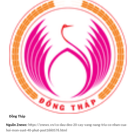
Đồng Tháp
Nguồn
Znews
:
https://znews.vn/co-dau-deo-20-cay-vang-nang-triu-co-nhan-cua-
hoi-mon-suot-40-phut-post1660576.html