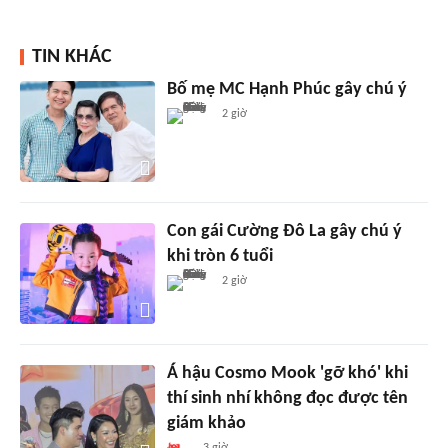
TIN KHÁC
Bố mẹ MC Hạnh Phúc gây chú ý
2 giờ
Con gái Cường Đô La gây chú ý
khi tròn 6 tuổi
2 giờ
Á hậu Cosmo Mook 'gỡ khó' khi
thí sinh nhí không đọc được tên
giám khảo
3 giờ