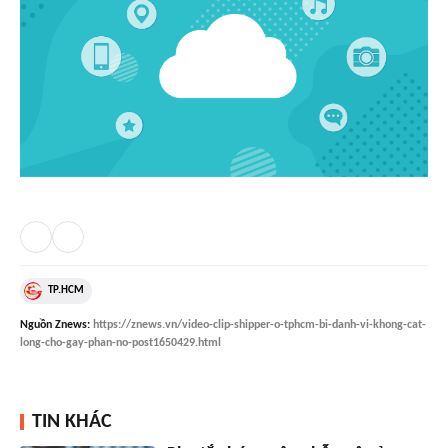
TP.HCM
Nguồn
Znews
:
https://znews.vn/video-clip-shipper-o-tphcm-bi-danh-vi-khong-cat-
long-cho-gay-phan-no-post1650429.html
TIN KHÁC