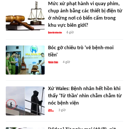
Mức xử phạt hành vi quay phim,
chụp ảnh bằng các thiết bị điện tử
ở những nơi có biển cấm trong
khu vực biên giới?
6 giờ
Bóc gỡ chiêu trò 'vẽ bệnh-moi
tiền'
4 giờ
Xứ Wales: Bệnh nhân hết hồn khi
thấy 'Tử thần' nhìn chằm chằm từ
nóc bệnh viện
3 giờ