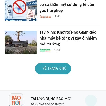
cơ sở thẩm mỹ sử dụng tế bào
gốc trái phép
1 giờ
Tây Ninh: Khởi tố Phó Giám đốc
nhà máy bê tông vì gây ô nhiễm
môi trường
1 giờ
VỀ TRANG CHỦ
TẢI ỨNG DỤNG BÁO MỚI
ĐỂ KHÔNG BỎ SÓT TIN TỨC