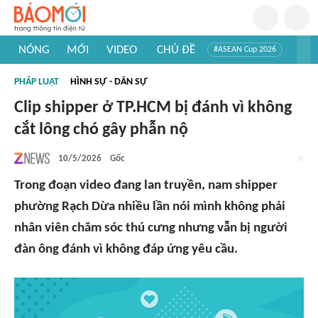
NÓNG
MỚI
VIDEO
CHỦ ĐỀ
#ASEAN Cup 2026
#Trí tuệ nhân tạo
#Mỹ - Iran
#Khám phá Việt Nam
PHÁP LUẬT
HÌNH SỰ - DÂN SỰ
#Khám phá thế giới
Clip shipper ở TP.HCM bị đánh vì không
cắt lông chó gây phẫn nộ
10/5/2026
Gốc
Trong đoạn video đang lan truyền, nam shipper
phường Rạch Dừa nhiều lần nói mình không phải
nhân viên chăm sóc thú cưng nhưng vẫn bị người
đàn ông đánh vì không đáp ứng yêu cầu.