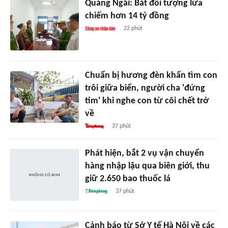
Quảng Ngãi: Bắt đối tượng lừa
chiếm hơn 14 tỷ đồng
22 phút
Chuẩn bị hương đèn khấn tìm con
trôi giữa biển, người cha 'đứng
tim' khi nghe con từ cõi chết trở
về
37 phút
Phát hiện, bắt 2 vụ vận chuyển
hàng nhập lậu qua biên giới, thu
giữ 2.650 bao thuốc lá
37 phút
Cảnh báo từ Sở Y tế Hà Nội về các