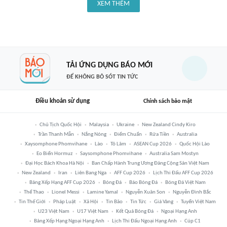
XEM THÊM
TẢI ỨNG DỤNG BÁO MỚI
ĐỂ KHÔNG BỎ SÓT TIN TỨC
Điều khoản sử dụng
Chính sách bảo mật
Chủ Tịch Quốc Hội
Malaysia
Ukraine
New Zealand Cindy Kiro
Trần Thanh Mẫn
Nắng Nóng
Điểm Chuẩn
Rửa Tiền
Australia
Xaysomphone Phomvihane
Lào
Tô Lâm
ASEAN Cup 2026
Quốc Hội Lào
Eo Biển Hormuz
Saysomphone Phomvihane
Australia Sam Mostyn
Đại Học Bách Khoa Hà Nội
Ban Chấp Hành Trung Ương Đảng Cộng Sản Việt Nam
New Zealand
Iran
Liên Bang Nga
AFF Cup 2026
Lịch Thi Đấu AFF Cup 2026
Bảng Xếp Hạng AFF Cup 2026
Bóng Đá
Báo Bóng Đá
Bóng Đá Việt Nam
Thể Thao
Lionel Messi
Lamine Yamal
Nguyễn Xuân Son
Nguyễn Đình Bắc
Tin Thế Giới
Pháp Luật
Xã Hội
Tin Bão
Tin Tức
Giá Vàng
Tuyển Việt Nam
U23 Việt Nam
U17 Việt Nam
Kết Quả Bóng Đá
Ngoại Hạng Anh
Bảng Xếp Hạng Ngoại Hạng Anh
Lịch Thi Đấu Ngoại Hạng Anh
Cúp C1