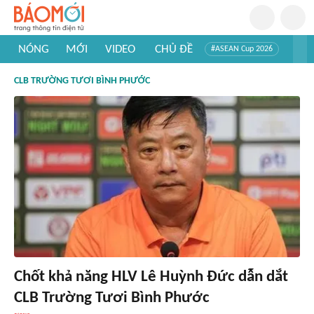
NÓNG
MỚI
VIDEO
CHỦ ĐỀ
#ASEAN Cup 2026
#Trí tuệ nhân tạo
#Mỹ - Iran
#Khám phá Việt Nam
CLB TRƯỜNG TƯƠI BÌNH PHƯỚC
#Khám phá thế giới
Chốt khả năng HLV Lê Huỳnh Đức dẫn dắt
CLB Trường Tươi Bình Phước