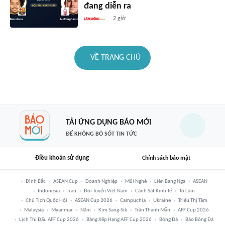
đang diễn ra
2 giờ
VỀ TRANG CHỦ
TẢI ỨNG DỤNG BÁO MỚI
ĐỂ KHÔNG BỎ SÓT TIN TỨC
Điều khoản sử dụng
Chính sách bảo mật
Đình Bắc
ASEAN Cup
Doanh Nghiệp
Mũi Nghê
Liên Bang Nga
ASEAN
Indonesia
Iran
Đội Tuyển Việt Nam
Cảnh Sát Kinh Tế
Tô Lâm
Chủ Tịch Quốc Hội
ASEAN Cup 2026
Campuchia
Ukraine
Triệu Thị Tâm
Malaysia
Myanmar
Năm
Kim Sang-Sik
Trần Thanh Mẫn
AFF Cup 2026
Lịch Thi Đấu AFF Cup 2026
Bảng Xếp Hạng AFF Cup 2026
Bóng Đá
Báo Bóng Đá