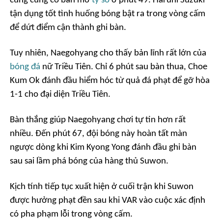
cùng cũng có bàn mở
tỷ số
ở phút 49. Haruhi Suzuki
tận dụng tốt tình huống bóng bật ra trong vòng cấm
để dứt điểm cận thành ghi bàn.
Tuy nhiên, Naegohyang cho thấy bản lĩnh rất lớn của
bóng đá
nữ Triều Tiên. Chỉ 6 phút sau bàn thua, Choe
Kum Ok đánh đầu hiểm hóc từ quả đá phạt để gỡ hòa
1-1 cho đại diện Triều Tiên.
Bàn thắng giúp Naegohyang chơi tự tin hơn rất
nhiều. Đến phút 67, đội bóng này hoàn tất màn
ngược dòng khi Kim Kyong Yong đánh đầu ghi bàn
sau sai lầm phá bóng của hàng thủ Suwon.
Kịch tính tiếp tục xuất hiện ở cuối trận khi Suwon
được hưởng phạt đền sau khi VAR vào cuộc xác định
có pha phạm lỗi trong vòng cấm.