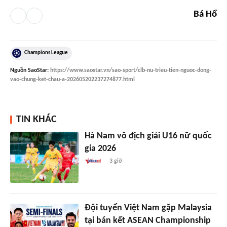
Bá Hổ
Champions League
Nguồn
SaoStar
:
https://www.saostar.vn/sao-sport/clb-nu-trieu-tien-nguoc-dong-
vao-chung-ket-chau-a-202605202237274877.html
TIN KHÁC
Hà Nam vô địch giải U16 nữ quốc
gia 2026
3 giờ
Đội tuyển Việt Nam gặp Malaysia
tại bán kết ASEAN Championship