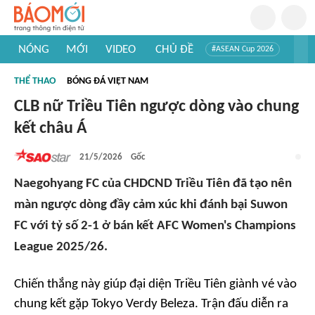
NÓNG
MỚI
VIDEO
CHỦ ĐỀ
#ASEAN Cup 2026
#Trí tuệ nhân tạo
#Mỹ - Iran
#Khám phá Việt Nam
THỂ THAO
BÓNG ĐÁ VIỆT NAM
#Khám phá thế giới
CLB nữ Triều Tiên ngược dòng vào chung
kết châu Á
21/5/2026
Gốc
Naegohyang FC của CHDCND Triều Tiên đã tạo nên
màn ngược dòng đầy cảm xúc khi đánh bại Suwon
FC với tỷ số 2-1 ở bán kết AFC Women's Champions
League 2025/26.
Chiến thắng này giúp đại diện Triều Tiên giành vé vào
chung kết gặp Tokyo Verdy Beleza. Trận đấu diễn ra