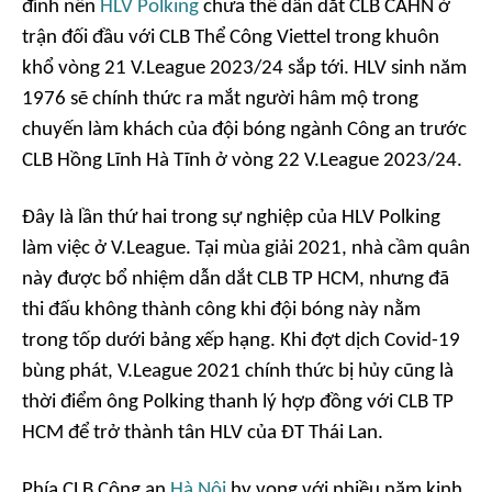
đình nên
HLV Polking
chưa thể dẫn dắt CLB CAHN ở
trận đối đầu với CLB Thể Công Viettel trong khuôn
khổ vòng 21 V.League 2023/24 sắp tới. HLV sinh năm
1976 sẽ chính thức ra mắt người hâm mộ trong
chuyến làm khách của đội bóng ngành Công an trước
CLB Hồng Lĩnh Hà Tĩnh ở vòng 22 V.League 2023/24.
Đây là lần thứ hai trong sự nghiệp của HLV Polking
làm việc ở V.League. Tại mùa giải 2021, nhà cầm quân
này được bổ nhiệm dẫn dắt CLB TP HCM, nhưng đã
thi đấu không thành công khi đội bóng này nằm
trong tốp dưới bảng xếp hạng. Khi đợt dịch Covid-19
bùng phát, V.League 2021 chính thức bị hủy cũng là
thời điểm ông Polking thanh lý hợp đồng với CLB TP
HCM để trở thành tân HLV của ĐT Thái Lan.
Phía CLB Công an
Hà Nội
hy vọng với nhiều năm kinh