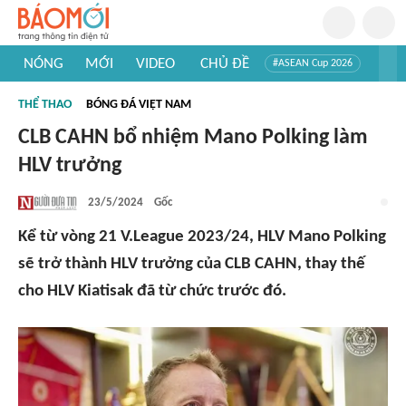
NÓNG
MỚI
VIDEO
CHỦ ĐỀ
#ASEAN Cup 2026
#Trí tuệ nhân tạo
#Mỹ - Iran
#Khám phá Việt Nam
THỂ THAO
BÓNG ĐÁ VIỆT NAM
#Khám phá thế giới
CLB CAHN bổ nhiệm Mano Polking làm
HLV trưởng
23/5/2024
Gốc
Kể từ vòng 21 V.League 2023/24, HLV Mano Polking
sẽ trở thành HLV trưởng của CLB CAHN, thay thế
cho HLV Kiatisak đã từ chức trước đó.