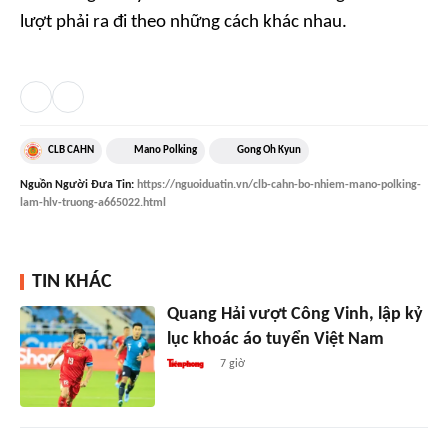
lượt phải ra đi theo những cách khác nhau.
CLB CAHN
Mano Polking
Gong Oh Kyun
Nguồn
Người Đưa Tin
:
https://nguoiduatin.vn/clb-cahn-bo-nhiem-mano-polking-
lam-hlv-truong-a665022.html
TIN KHÁC
Quang Hải vượt Công Vinh, lập kỷ
lục khoác áo tuyển Việt Nam
7 giờ