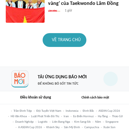
vàng' của Taekwondo Lâm Đồng
1 giờ
VỀ TRANG CHỦ
TẢI ỨNG DỤNG BÁO MỚI
ĐỂ KHÔNG BỎ SÓT TIN TỨC
Điều khoản sử dụng
Chính sách bảo mật
Trần Đình Tiệp
Đội Tuyển Việt Nam
Indonesia
Đình Bắc
ASEAN Cup 2026
Hồ Văn Khoa
Luật Phát Triển Đô Thị
Iran
Eo Biển Hormuz
Hạ Tầng
Tháo Gỡ
Doanh Nghiệp
Logistic
Liên Bang Nga
Kim Sang-Sik
Năm
Singapore
A ASEAN Cup 2026
Khánh Sky
Sân Mỹ Đình
Campuchia
Xuân Son