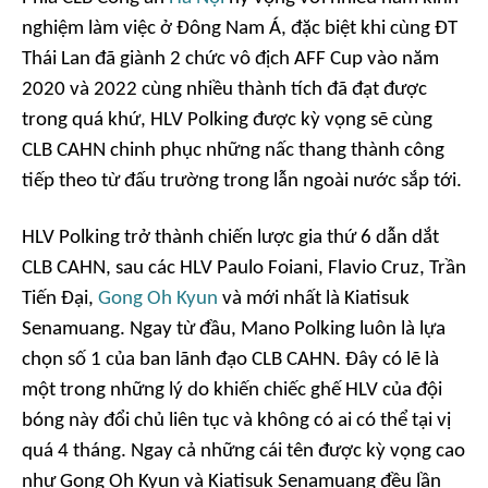
nghiệm làm việc ở Đông Nam Á, đặc biệt khi cùng ĐT
Thái Lan đã giành 2 chức vô địch AFF Cup vào năm
2020 và 2022 cùng nhiều thành tích đã đạt được
trong quá khứ, HLV Polking được kỳ vọng sẽ cùng
CLB CAHN chinh phục những nấc thang thành công
tiếp theo từ đấu trường trong lẫn ngoài nước sắp tới.
HLV Polking trở thành chiến lược gia thứ 6 dẫn dắt
CLB CAHN, sau các HLV Paulo Foiani, Flavio Cruz, Trần
Tiến Đại,
Gong Oh Kyun
và mới nhất là Kiatisuk
Senamuang. Ngay từ đầu, Mano Polking luôn là lựa
chọn số 1 của ban lãnh đạo CLB CAHN. Đây có lẽ là
một trong những lý do khiến chiếc ghế HLV của đội
bóng này đổi chủ liên tục và không có ai có thể tại vị
quá 4 tháng. Ngay cả những cái tên được kỳ vọng cao
như Gong Oh Kyun và Kiatisuk Senamuang đều lần