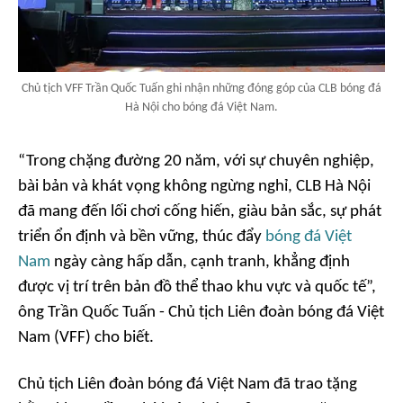
Chủ tịch VFF Trần Quốc Tuấn ghi nhận những đóng góp của CLB bóng đá
Hà Nội cho bóng đá Việt Nam.
“Trong chặng đường 20 năm, với sự chuyên nghiệp,
bài bản và khát vọng không ngừng nghỉ, CLB Hà Nội
đã mang đến lối chơi cống hiến, giàu bản sắc, sự phát
triển ổn định và bền vững, thúc đẩy
bóng đá Việt
Nam
ngày càng hấp dẫn, cạnh tranh, khẳng định
được vị trí trên bản đồ thể thao khu vực và quốc tế”,
ông Trần Quốc Tuấn - Chủ tịch Liên đoàn bóng đá Việt
Nam (VFF) cho biết.
Chủ tịch Liên đoàn bóng đá Việt Nam đã trao tặng