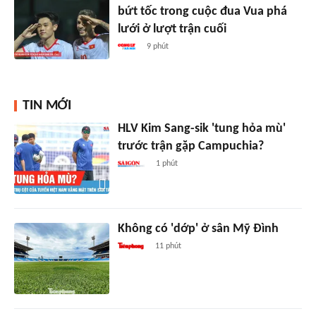
bứt tốc trong cuộc đua Vua phá
lưới ở lượt trận cuối
9 phút
TIN MỚI
HLV Kim Sang-sik 'tung hỏa mù'
trước trận gặp Campuchia?
1 phút
Không có 'dớp' ở sân Mỹ Đình
11 phút