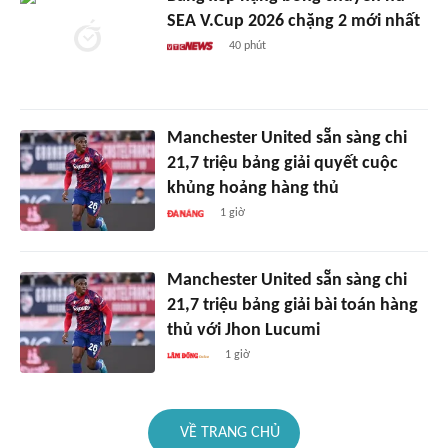
SEA V.Cup 2026 chặng 2 mới nhất
40 phút
Manchester United sẵn sàng chi
21,7 triệu bảng giải quyết cuộc
khủng hoảng hàng thủ
1 giờ
Manchester United sẵn sàng chi
21,7 triệu bảng giải bài toán hàng
thủ với Jhon Lucumi
1 giờ
VỀ TRANG CHỦ