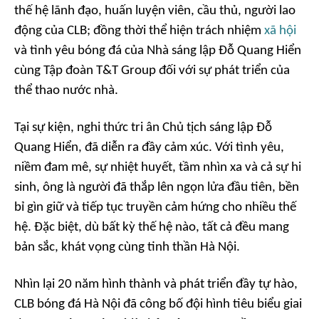
thế hệ lãnh đạo, huấn luyện viên, cầu thủ, người lao
động của CLB; đồng thời thể hiện trách nhiệm
xã hội
và tình yêu bóng đá của Nhà sáng lập Đỗ Quang Hiển
cùng Tập đoàn T&T Group đối với sự phát triển của
thể thao nước nhà.
Tại sự kiện, nghi thức tri ân Chủ tịch sáng lập Đỗ
Quang Hiển, đã diễn ra đầy cảm xúc. Với tình yêu,
niềm đam mê, sự nhiệt huyết, tầm nhìn xa và cả sự hi
sinh, ông là người đã thắp lên ngọn lửa đầu tiên, bền
bỉ gìn giữ và tiếp tục truyền cảm hứng cho nhiều thế
hệ. Đặc biệt, dù bất kỳ thế hệ nào, tất cả đều mang
bản sắc, khát vọng cùng tinh thần Hà Nội.
Nhìn lại 20 năm hình thành và phát triển đầy tự hào,
CLB bóng đá Hà Nội đã công bố đội hình tiêu biểu giai