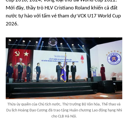
Cup 2018, 2024, Vòng loại thứ ba World Cup 2022.
Mới đây, thầy trò HLV Cristiano Roland khiến cả đất
nước tự hào với tấm vé tham dự VCK U17 World Cup
2026.
Thừa ủy quyền của Chủ tịch nước, Thứ trưởng Bộ Văn hóa, Thể thao và
Du lịch Hoàng Đạo Cương đã trao tặng Huân chương Lao động hạng Nhì
cho CLB Hà Nội.