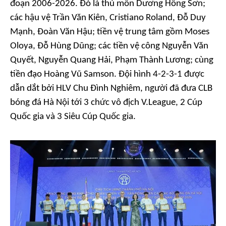
đoạn 2006-2026. Đó là thủ môn Dương Hồng Sơn;
các hậu vệ Trần Văn Kiên, Cristiano Roland, Đỗ Duy
Mạnh, Đoàn Văn Hậu; tiền vệ trung tâm gồm Moses
Oloya, Đỗ Hùng Dũng; các tiền vệ công Nguyễn Văn
Quyết, Nguyễn Quang Hải, Phạm Thành Lương; cùng
tiền đạo Hoàng Vũ Samson. Đội hình 4-2-3-1 được
dẫn dắt bởi HLV Chu Đình Nghiêm, người đã đưa CLB
bóng đá Hà Nội tới 3 chức vô địch V.League, 2 Cúp
Quốc gia và 3 Siêu Cúp Quốc gia.