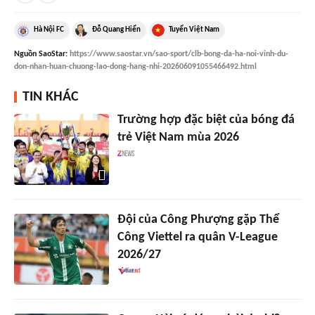
Hà Nội FC
Đỗ Quang Hiển
Tuyển Việt Nam
Nguồn
SaoStar
:
https://www.saostar.vn/sao-sport/clb-bong-da-ha-noi-vinh-du-
don-nhan-huan-chuong-lao-dong-hang-nhi-202606091055466492.html
TIN KHÁC
Trường hợp đặc biệt của bóng đá
trẻ Việt Nam mùa 2026
Đội của Công Phượng gặp Thể
Công Viettel ra quân V-League
2026/27