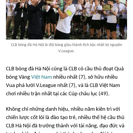
CLB bóng đá Hà Nội là đội bóng giàu thành tích bậc nhất kỷ nguyên
V.League.
CLB bóng đà Hà Nội cũng là CLB có cầu thủ đoạt Quả
bóng Vàng
Việt Nam
nhiều nhất (7), sở hữu nhiều
Vua phá lưới V.League nhất (7), và là CLB Việt Nam
chơi nhiều trận nhất tại các Cúp châu lục (49).
Không chỉ những danh hiệu, nhiều năm kiên trì với
chiến lược cốt lõi là đào tạo trẻ, nhiều thế hệ cầu thủ
CLB Hà Nội đã trưởng thành với tài năng, đạo đức và