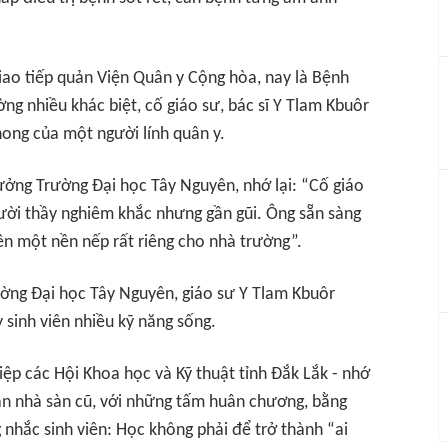
iao tiếp quản Viện Quân y Cộng hòa, nay là Bệnh
g nhiều khác biệt, cố giáo sư, bác sĩ Y Tlam Kbuôr
ong của một người lính quân y.
ưởng Trường Đại học Tây Nguyên, nhớ lại: “Cố giáo
gười thầy nghiêm khắc nhưng gần gũi. Ông sẵn sàng
nên một nền nếp rất riêng cho nhà trường”.
ường Đại học Tây Nguyên, giáo sư Y Tlam Kbuôr
 sinh viên nhiều kỹ năng sống.
iệp các Hội Khoa học và Kỹ thuật tỉnh Đắk Lắk - nhớ
n nhà sàn cũ, với những tấm huân chương, bằng
g nhắc sinh viên: Học không phải để trở thành “ai