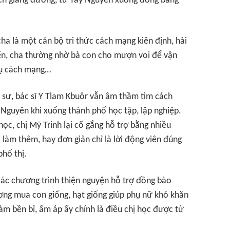
đến giảng đường, từ Tây Nguyên xuống đồng bằng
cha là một cán bộ tri thức cách mạng kiên định, hài
n, cha thường nhờ bà con cho mượn voi để vận
vụ cách mạng…
 sư, bác sĩ Y Tlam Kbuôr vẫn âm thầm tìm cách
Nguyên khi xuống thành phố học tập, lập nghiệp.
ọc, chị Mỹ Trinh lại cố gắng hỗ trợ bằng nhiều
c làm thêm, hay đơn giản chỉ là lời động viên đúng
phố thị.
các chương trình thiện nguyện hỗ trợ đồng bào
ương mua con giống, hạt giống giúp phụ nữ khó khăn
làm bền bỉ, ấm áp ấy chính là điều chị học được từ