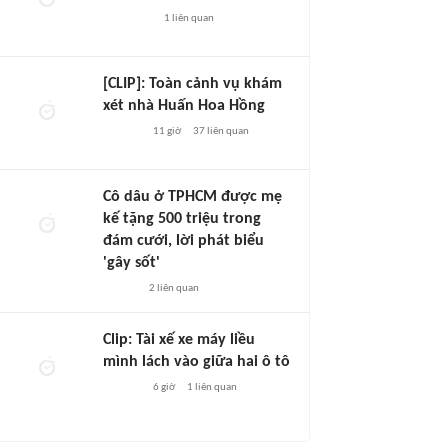
1
liên quan
[CLIP]: Toàn cảnh vụ khám
xét nhà Huấn Hoa Hồng
11 giờ
37
liên quan
Cô dâu ở TPHCM được mẹ
kế tặng 500 triệu trong
đám cưới, lời phát biểu
'gây sốt'
2
liên quan
Clip: Tài xế xe máy liều
mình lách vào giữa hai ô tô
6 giờ
1
liên quan