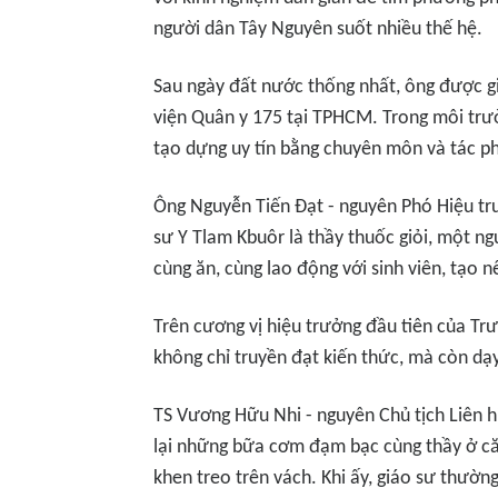
người dân Tây Nguyên suốt nhiều thế hệ.
Sau ngày đất nước thống nhất, ông được g
viện Quân y 175 tại TPHCM. Trong môi trườn
tạo dựng uy tín bằng chuyên môn và tác ph
Ông Nguyễn Tiến Đạt - nguyên Phó Hiệu tr
sư Y Tlam Kbuôr là thầy thuốc giỏi, một n
cùng ăn, cùng lao động với sinh viên, tạo 
Trên cương vị hiệu trưởng đầu tiên của Tr
không chỉ truyền đạt kiến thức, mà còn dạy
TS Vương Hữu Nhi - nguyên Chủ tịch Liên h
lại những bữa cơm đạm bạc cùng thầy ở că
khen treo trên vách. Khi ấy, giáo sư thườn