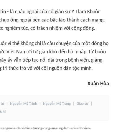
tin - là cháu ngoại của cố giáo sư Y Tlam Kbuôr
ũ chụp ông ngoại bên các bậc lão thành cách mạng,
ệc nghiêm túc, có trách nhiệm với cộng đồng.
uôr vì thế không chỉ là câu chuyện của một dòng họ
thức Việt Nam đi từ gian khó đến hội nhập, từ buôn
y ấy vẫn tiếp tục nối dài trong bệnh viện, giảng
tri thức trở về với cội nguồn dân tộc mình.
Xuân Hòa
 tú
Nguyễn Mỹ Trinh
Nguyễn Mỹ Trang
Giáo sư
Nhi
su-nguoi-e-de-vi-hieu-truong-cung-an-cung-lam-voi-sinh-vien-