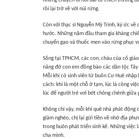
những chuyến đi nối dài từ chiến trường 
rồi lại trở về với núi rừng.
Còn với thạc sĩ Nguyễn Mỹ Trinh, ký ức về 
hước. Những năm đầu tham gia kháng chiế
chuyển gạo và thuốc men vào rừng phục 
Sống tại TPHCM, các con, cháu của cố giáo
nâng đỡ con em đồng bào các dân tộc Tây 
Mỗi khi có sinh viên từ buôn Cư Huê nhập h
cách: khi là một chỗ ở tạm, lúc là công việ
lúc để người trẻ vơi bớt chông chênh giữa 
Không chỉ vậy, mỗi khi quê nhà phát động 
giảm nghèo, chị lại gửi tiền về nhờ địa ph
trong buôn phát triển sinh kế. Những việc 
cha mình.