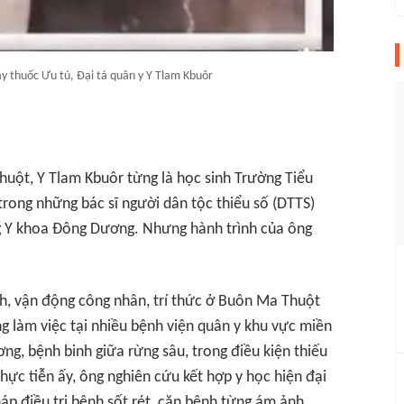
ầy thuốc Ưu tú, Đại tá quân y Y Tlam Kbuôr
uột, Y Tlam Kbuôr từng là học sinh Trường Tiểu
trong những bác sĩ người dân tộc thiểu số (DTTS)
g Y khoa Đông Dương. Nhưng hành trình của ông
inh, vận động công nhân, trí thức ở Buôn Ma Thuột
g làm việc tại nhiều bệnh viện quân y khu vực miền
ng, bệnh binh giữa rừng sâu, trong điều kiện thiếu
hực tiễn ấy, ông nghiên cứu kết hợp y học hiện đại
áp điều trị bệnh sốt rét, căn bệnh từng ám ảnh