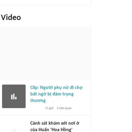
Video
Clip: Người phụ nữ đi chợ
bất ngờ bị đâm trọng
thương
11 giờ
5
liên quan
Cảnh sát khám xét nơi ở
của Huấn 'Hoa Hồng'