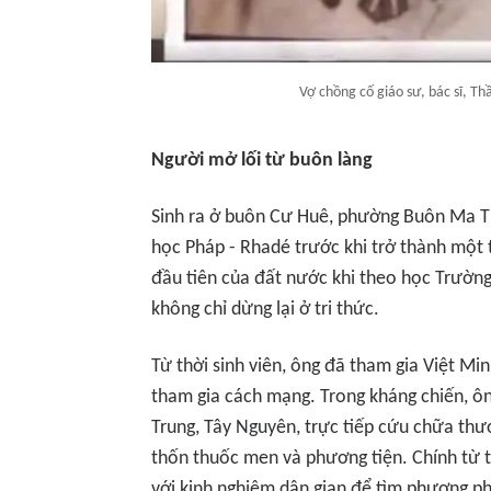
Vợ chồng cố giáo sư, bác sĩ, Th
Người mở lối từ buôn làng
Sinh ra ở buôn Cư Huê, phường Buôn Ma Th
học Pháp - Rhadé trước khi trở thành một 
đầu tiên của đất nước khi theo học Trườn
không chỉ dừng lại ở tri thức.
Từ thời sinh viên, ông đã tham gia Việt M
tham gia cách mạng. Trong kháng chiến, ôn
Trung, Tây Nguyên, trực tiếp cứu chữa thươ
thốn thuốc men và phương tiện. Chính từ t
với kinh nghiệm dân gian để tìm phương ph