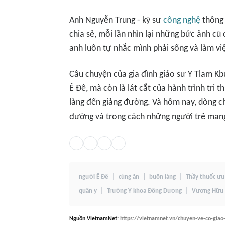
Anh Nguyễn Trung - kỹ sư
công nghệ
thông 
chia sẻ, mỗi lần nhìn lại những bức ảnh c
anh luôn tự nhắc mình phải sống và làm vi
Câu chuyện của gia đình giáo sư Y Tlam Kb
Ê Đê, mà còn là lát cắt của hành trình tri 
làng đến giảng đường. Và hôm nay, dòng chả
đường và trong cách những người trẻ mang 
người Ê Đê
cùng ăn
buôn làng
Thầy thuốc ưu
quân y
Trường Y khoa Đông Dương
Vương Hữu 
Nguồn
VietnamNet
:
https://vietnamnet.vn/chuyen-ve-co-giao-