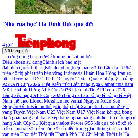
'Nhà rùa học' Hà Đình Đức qua đời
4 giờ
Về trang chủ
Tải ứng dụng báo mới
Để không bỏ sót tin tức
Điều khoản sử dụng
Chính sách bảo mật
đại biểu Quốc hội
logistic
doanh nghiệp
tháo gỡ
Tô Lâm
Luật Phát
triển đô thị
phát triển bền vững
Indonesia
Huấn Hoa Hồng
Iran
eo
biển Hormuz
UBND
THPT Chuyên Tuyên Quang
pháp lý
hạ tầng
ASEAN Cup 2026
Luật Kiến trúc
Liên bang Nga
Campuchia
năm
Mỹ
Lê Minh Hưng
AFF Cup 2026
Lịch thi đấu AFF cup 2026
Bảng xếp hạng AFF Cup 2026
bóng đá
báo bóng đá
bóng đá Việt
Nam
thể thao
Lionel Messi
lamine yamal
Nguyễn Xuân Son
Nguyễn Đình Bắc
tin thế giới
pháp luật
Xã hội
tin bão
tin tức
giá
vàng
Tuyển Việt Nam
U23 Việt Nam
U17 Việt Nam
kết quả bóng
đá
Ngoại hạng anh
bảng xếp hạng ngoại hạng anh
lịch thi đấu ngoại
hạng Anh
Cúp C1
Kết quả vietlott Power 6/55
kết quả xổ số
xổ số
miền nam
xổ số miền bắc
xổ số miền trung
giao thông
thời sự
lịch
vạn niên
Thời tiết
Thời tiết Thành Phố Hồ Chí Minh
Thời tiết Hà