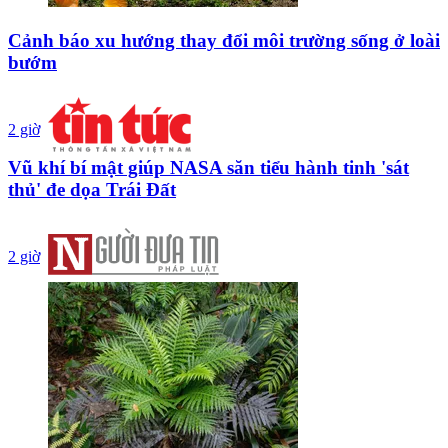
Cảnh báo xu hướng thay đổi môi trường sống ở loài
bướm
2 giờ
Vũ khí bí mật giúp NASA săn tiểu hành tinh 'sát
thủ' đe dọa Trái Đất
2 giờ