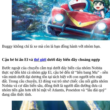
Buggy không chỉ là xe mà còn là bạn đồng hành với nhóm bạn.
Cậu bé bí ẩn El và
thế giới
dưới đáy biển đầy choáng ngợp
Bước ngoặt của chuyến cắm trại dưới đáy biển của nhóm Nobita
thực sự đến khi cả nhóm gặp El, cậu bé đến từ “liên bang Mu” - nền
văn minh dưới đại dương tồn tại tách biệt với con người trên mặt
đất. Trong câu chuyện, El đóng vai trò như chiếc cầu nối giữa nhóm
Nobita và cư dân biển sâu, đồng thời là người dẫn đường đưa cả
nhóm tiến gần hơn tới bí mật về Atlantis, Poseidon và “lâu đài quỷ”
đang dần thức tỉnh.