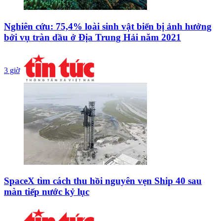
Nghiên cứu: 75,4% loài sinh vật biển bị ảnh hưởng
bởi vụ tràn dầu ở Địa Trung Hải năm 2021
3 giờ
SpaceX tìm cách thu hồi nguyên vẹn Ship 40 sau
màn tiếp nước kỷ lục