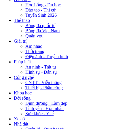
Học bổng - Du học
Đào tạo - Thi cử
Tuyển Sinh 2026
Thể thao
Bóng đá quốc tế
Bóng đá Việt Nam
Quần vợt
Giải trí
Âm nhạc
Thời trang
Điện ảnh - Truyền hình
Pháp luật
An ninh - Trật tự
Hình sự - Dân sự
Công nghệ
CNTT - Viễn thông
Thiết bị - Phần cứng
Khoa học
Đời sống
Dinh dưỡng - Làm đẹp
Tình yêu - Hôn nhân
Sức khỏe - Y tế
Xe cộ
Nhà đất