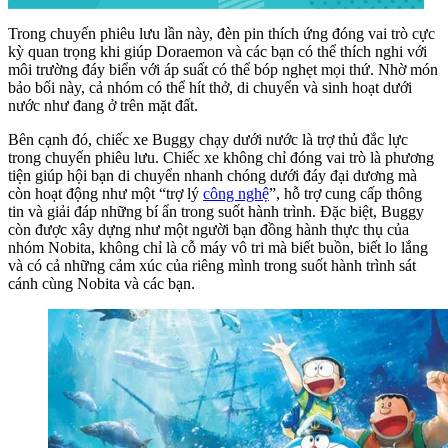
Trong chuyến phiêu lưu lần này, đèn pin thích ứng đóng vai trò cực
kỳ quan trọng khi giúp Doraemon và các bạn có thể thích nghi với
môi trường đáy biển với áp suất có thể bóp nghẹt mọi thứ. Nhờ món
bảo bối này, cả nhóm có thể hít thở, di chuyển và sinh hoạt dưới
nước như đang ở trên mặt đất.
Bên cạnh đó, chiếc xe Buggy chạy dưới nước là trợ thủ đắc lực
trong chuyến phiêu lưu. Chiếc xe không chỉ đóng vai trò là phương
tiện giúp hội bạn di chuyển nhanh chóng dưới đáy đại dương mà
còn hoạt động như một “trợ lý
công nghệ
”, hỗ trợ cung cấp thông
tin và giải đáp những bí ẩn trong suốt hành trình. Đặc biệt, Buggy
còn được xây dựng như một người bạn đồng hành thực thụ của
nhóm Nobita, không chỉ là cỗ máy vô tri mà biết buồn, biết lo lắng
và có cả những cảm xúc của riêng mình trong suốt hành trình sát
cánh cùng Nobita và các bạn.