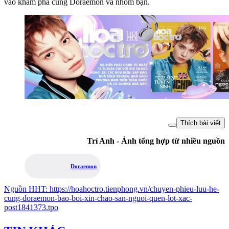
vào khám phá cùng Doraemon và nhóm bạn.
Thích bài viết
Trí Anh - Ảnh tổng hợp từ nhiều nguồn
Doraemon
Nguồn
HHT
:
https://hoahoctro.tienphong.vn/chuyen-phieu-luu-he-
cung-doraemon-bao-boi-xin-chao-san-nguoi-quen-lot-xac-
post1841373.tpo