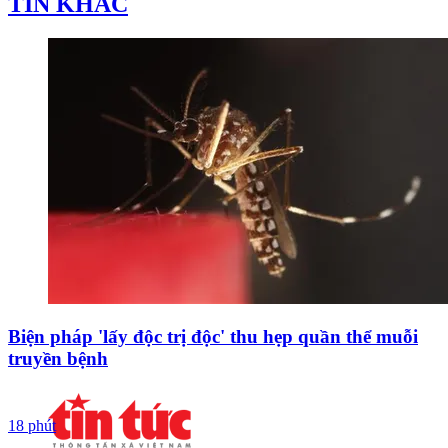
TIN KHÁC
Biện pháp 'lấy độc trị độc' thu hẹp quần thể muỗi
truyền bệnh
18 phút