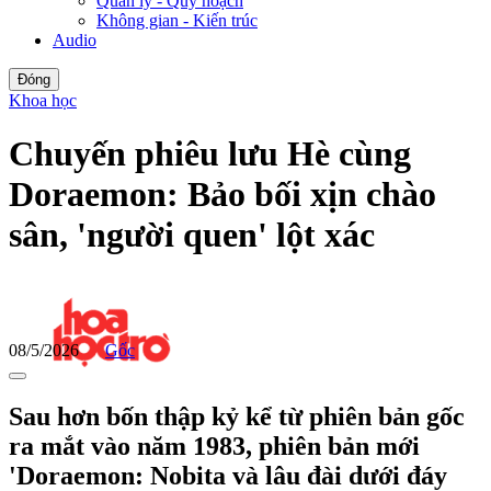
Quản lý - Quy hoạch
Không gian - Kiến trúc
Audio
Đóng
Khoa học
Chuyến phiêu lưu Hè cùng
Doraemon: Bảo bối xịn chào
sân, 'người quen' lột xác
08/5/2026
Gốc
Sau hơn bốn thập kỷ kể từ phiên bản gốc
ra mắt vào năm 1983, phiên bản mới
'Doraemon: Nobita và lâu đài dưới đáy