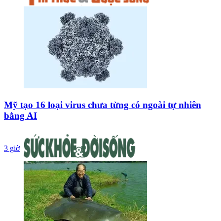
Mỹ tạo 16 loại virus chưa từng có ngoài tự nhiên
bằng AI
3 giờ