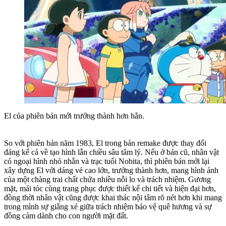
El của phiên bản mới trưởng thành hơn hẳn.
So với phiên bản năm 1983, El trong bản remake được thay đổi
đáng kể cả về tạo hình lẫn chiều sâu tâm lý. Nếu ở bản cũ, nhân vật
có ngoại hình nhỏ nhắn và trạc tuổi Nobita, thì phiên bản mới lại
xây dựng El với dáng vẻ cao lớn, trưởng thành hơn, mang hình ảnh
của một chàng trai chất chứa nhiều nỗi lo và trách nhiệm. Gương
mặt, mái tóc cùng trang phục được thiết kế chi tiết và hiện đại hơn,
đồng thời nhân vật cũng được khai thác nội tâm rõ nét hơn khi mang
trong mình sự giằng xé giữa trách nhiệm bảo vệ quê hương và sự
đồng cảm dành cho con người mặt đất.