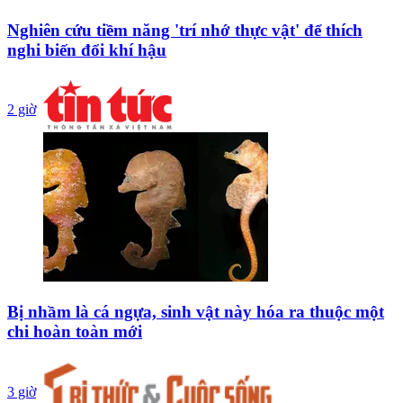
Nghiên cứu tiềm năng 'trí nhớ thực vật' để thích
nghi biến đổi khí hậu
2 giờ
Bị nhầm là cá ngựa, sinh vật này hóa ra thuộc một
chi hoàn toàn mới
3 giờ