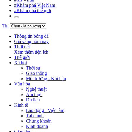
#Khám phá Việt Nam
#Khám phá thế giới
Tin
Thông tin bóng đá
Giá vàng hôm nay
Thời tiết
Xem thêm tiện ích
Thế giới
Xã hội
Thời sự
Giao thông
Môi trường - Khí hậu
Văn hóa
Nghệ thuật
Ẩm thực
Du lịch
Kinh tế
Lao động - Việc làm
Tài chính
Chứng khoán
Kinh doanh
Giáo dục