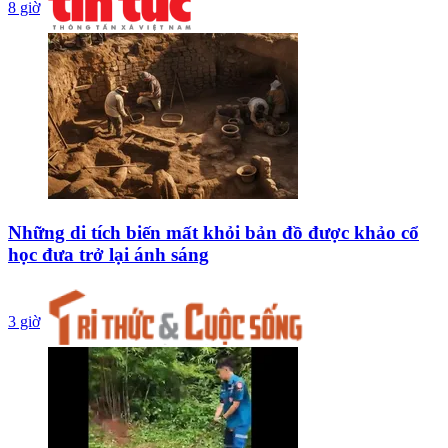
8 giờ
Những di tích biến mất khỏi bản đồ được khảo cổ
học đưa trở lại ánh sáng
3 giờ