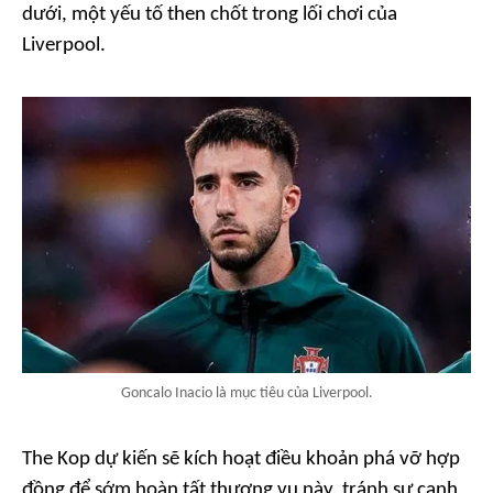
dưới, một yếu tố then chốt trong lối chơi của
Liverpool.
Goncalo Inacio là mục tiêu của Liverpool.
The Kop dự kiến sẽ kích hoạt điều khoản phá vỡ hợp
đồng để sớm hoàn tất thương vụ này, tránh sự cạnh