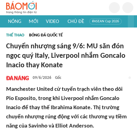
NÓNG
MỚI
VIDEO
CHỦ ĐỀ
#ASEAN Cup 2026
#Trí tuệ nhân tạo
#Mỹ - Iran
#Khám phá Việt Nam
THỂ THAO
BÓNG ĐÁ QUỐC TẾ
#Khám phá thế giới
Chuyển nhượng sáng 9/6: MU săn đón
ngọc quý Italy, Liverpool nhắm Goncalo
Inacio thay Konate
09/6/2026
Gốc
Manchester United cử tuyển trạch viên theo dõi
Pio Esposito, trong khi Liverpool nhắm Goncalo
Inacio để thay thế Ibrahima Konate. Thị trường
chuyển nhượng rúng động với các thương vụ tiềm
năng của Savinho và Elliot Anderson.