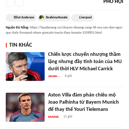
PHỐ HỘI
Elliot Anderson
Ibrahima Konate
Liverpool
Nguồn
Đà Nẵng
:
https://baodanang.vn/chuyen-nhuong-sang-96-mu-san-don-ngoc-
quy-italy-liverpool-nham-goncalo-inacio-thay-konate-3339855.html
TIN KHÁC
Chiến lược chuyển nhượng thầm
lặng nhưng đầy tính toán của MU
dưới thời HLV Michael Carrick
6 giờ
Aston Villa đàm phán chiêu mộ
Joao Palhinha từ Bayern Munich
để thay thế Youri Tielemans
11 giờ