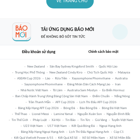
VỀ TRANG CHỦ
TẢI ỨNG DỤNG BÁO MỚI
ĐỂ KHÔNG BỎ SÓT TIN TỨC
Điều khoản sử dụng
Chính sách bảo mật
New Zealand
Sân Bay Sydney Kingsford Smith
Quốc Hội Lào
Trung Học Phổ Thông
New Zealand Cindy Kiro
Chủ Tịch Quốc Hội
Malaysia
ASEAN Cup 2026
Lào
Rửa Tiền
Xaysomphone Phomvihane
Australia
Saysomphone Phomvihane
Đảng Nhân Dân Cách Mạng Lào
Iran
Nhà Nước Việt Nam
Tô Lâm
Australia Sam Mostyn
Eo Biển Hormuz
Ban Chấp Hành Trung Ương Đảng Cộng Sản Việt Nam
Điểm Chuẩn
Nắng Nóng
Trần Thanh Mẫn
AFF Cup 2026
Lịch Thi Đấu AFF Cup 2026
Bảng Xếp Hạng AFF Cup 2026
Bóng Đá
Báo Bóng Đá
Bóng Đá Việt Nam
Thể Thao
Lionel Messi
Lamine Yamal
Nguyễn Xuân Son
Nguyễn Đình Bắc
Tin Thế Giới
Pháp Luật
Xã Hội
Tin Bão
Tin Tức
Giá Vàng
Tuyển Việt Nam
U23 Việt Nam
U17 Việt Nam
Kết Quả Bóng Đá
Ngoại Hạng Anh
Bảng Xếp Hạng Ngoại Hạng Anh
Lịch Thi Đấu Ngoại Hạng Anh
Cúp C1
Kết Quả Vietlott Power 6/55
Kết Quả Xổ Số
Xổ Số Miền Nam
Xổ Số Miền Bắc