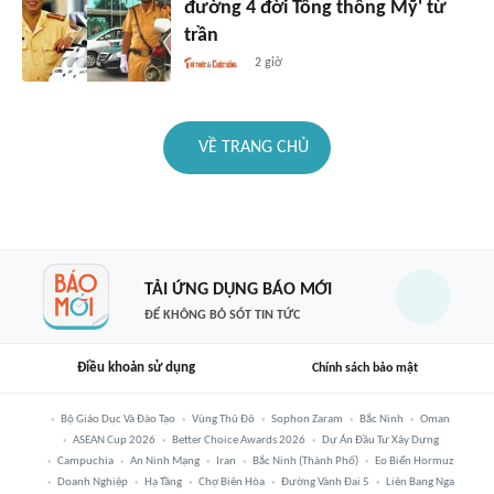
đường 4 đời Tổng thống Mỹ' từ
trần
2 giờ
VỀ TRANG CHỦ
TẢI ỨNG DỤNG BÁO MỚI
ĐỂ KHÔNG BỎ SÓT TIN TỨC
Điều khoản sử dụng
Chính sách bảo mật
Bộ Giáo Dục Và Đào Tạo
Vùng Thủ Đô
Sophon Zaram
Bắc Ninh
Oman
ASEAN Cup 2026
Better Choice Awards 2026
Dự Án Đầu Tư Xây Dựng
Campuchia
An Ninh Mạng
Iran
Bắc Ninh (thành Phố)
Eo Biển Hormuz
Doanh Nghiệp
Hạ Tầng
Chợ Biên Hòa
Đường Vành Đai 5
Liên Bang Nga