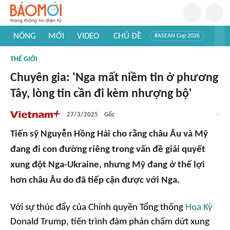
NÓNG
MỚI
VIDEO
CHỦ ĐỀ
#ASEAN Cup 2026
#Trí tuệ nhân tạo
#Mỹ - Iran
#Khám phá Việt Nam
THẾ GIỚI
#Khám phá thế giới
Chuyên gia: 'Nga mất niềm tin ở phương
Tây, lòng tin cần đi kèm nhượng bộ'
27/3/2025
Gốc
Tiến sỹ Nguyễn Hồng Hải cho rằng châu Âu và Mỹ
đang đi con đường riêng trong vấn đề giải quyết
xung đột Nga-Ukraine, nhưng Mỹ đang ở thế lợi
hơn châu Âu do đã tiếp cận được với Nga.
Với sự thúc đẩy của Chính quyền Tổng thống
Hoa Kỳ
Donald Trump, tiến trình đàm phán chấm dứt xung