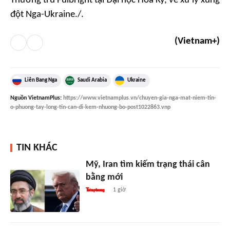
Thường trú Fulbright tại Đại học Hoa Kỳ, về xử lý xung
đột Nga-Ukraine./.
(Vietnam+)
Liên Bang Nga
Saudi Arabia
Ukraine
Nguồn
VietnamPlus
:
https://www.vietnamplus.vn/chuyen-gia-nga-mat-niem-tin-
o-phuong-tay-long-tin-can-di-kem-nhuong-bo-post1022863.vnp
TIN KHÁC
Mỹ, Iran tìm kiếm trạng thái cân
bằng mới
1 giờ