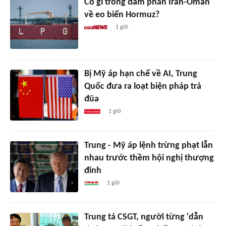
Có gì trong đàm phán Iran-Oman
về eo biển Hormuz?
1 giờ
Bị Mỹ áp hạn chế về AI, Trung
Quốc đưa ra loạt biện pháp trả
đũa
1 giờ
Trung - Mỹ áp lệnh trừng phạt lẫn
nhau trước thềm hội nghị thượng
đỉnh
1 giờ
Trung tá CSGT, người từng 'dẫn