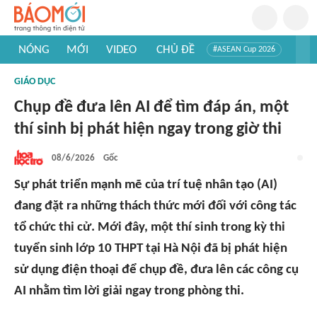
NÓNG
MỚI
VIDEO
CHỦ ĐỀ
#ASEAN Cup 2026
#Trí tuệ nhân tạo
#Mỹ - Iran
#Khám phá Việt Nam
GIÁO DỤC
#Khám phá thế giới
Chụp đề đưa lên AI để tìm đáp án, một
thí sinh bị phát hiện ngay trong giờ thi
08/6/2026
Gốc
Sự phát triển mạnh mẽ của trí tuệ nhân tạo (AI)
đang đặt ra những thách thức mới đối với công tác
tổ chức thi cử. Mới đây, một thí sinh trong kỳ thi
tuyển sinh lớp 10 THPT tại Hà Nội đã bị phát hiện
sử dụng điện thoại để chụp đề, đưa lên các công cụ
AI nhằm tìm lời giải ngay trong phòng thi.