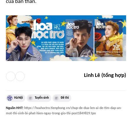
của bản thân.
Linh Lê (tổng hợp)
Hà Nội
Tuyển sinh
Đề thi
Nguồn
HHT
:
https://hoahoctro.tienphong.vn/chup-de-dua-len-ai-de-tim-dap-an-
mot-thi-sinh-bi-phat-hien-ngay-trong-gio-thi-post1849829.tpo