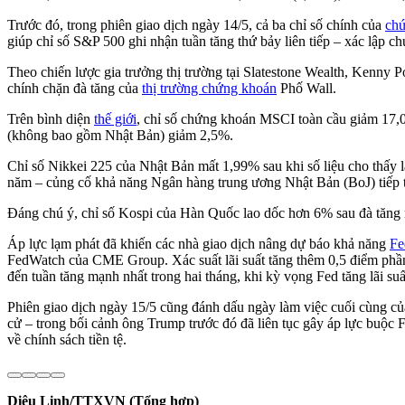
Trước đó, trong phiên giao dịch ngày 14/5, cả ba chỉ số chính của
ch
giúp chỉ số S&P 500 ghi nhận tuần tăng thứ bảy liên tiếp – xác lập ch
Theo chiến lược gia trưởng thị trường tại Slatestone Wealth, Kenny Pol
chính chặn đà tăng của
thị trường chứng khoán
Phố Wall.
Trên bình diện
thế giới
, chỉ số chứng khoán MSCI toàn cầu giảm 17
(không bao gồm Nhật Bản) giảm 2,5%.
Chỉ số Nikkei 225 của Nhật Bản mất 1,99% sau khi số liệu cho thấy 
năm – củng cố khả năng Ngân hàng trung ương Nhật Bản (BoJ) tiếp tụ
Đáng chú ý, chỉ số Kospi của Hàn Quốc lao dốc hơn 6% sau đà tăng 
Áp lực lạm phát đã khiến các nhà giao dịch nâng dự báo khả năng
Fe
FedWatch của CME Group. Xác suất lãi suất tăng thêm 0,5 điểm phần
đến tuần tăng mạnh nhất trong hai tháng, khi kỳ vọng Fed tăng lãi s
Phiên giao dịch ngày 15/5 cũng đánh dấu ngày làm việc cuối cùng c
cử – trong bối cảnh ông Trump trước đó đã liên tục gây áp lực buộc F
về chính sách tiền tệ.
Diệu Linh/TTXVN (Tổng hợp)