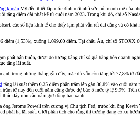
ứng khoán
Mỹ đều thiết lập mức đỉnh mới nhờ sức hút mạnh mẽ của nhó
uỗi tăng điểm dài nhất kể từ cuối năm 2023. Trong khi đó, chỉ số Nasdaq
cari, các số liệu kinh tế cho thấy lạm phát vẫn rất dai dẳng và có khả 
,06 điểm (1,53%), xuống 1.099,00 điểm. Tại châu Âu, chỉ số STOXX 
lạm phát bán buôn, được đo lường bằng chỉ số giá hàng hóa doanh nghi
c tăng lãi suất.
mạnh trong những tháng gần đây, mặc dù vẫn còn tăng tới 77,8% từ đ
d
tăng lãi suất thêm 0,25 điểm phần trăm lên gần 38,8% vào cuối năm 
 trăm từ nay đến cuối năm cũng được dự báo ở mức tỷ lệ 9,9%. Trên t
uất thúc đẩy nhu cầu nắm giữ đồng bạc xanh.
ủa ông Jerome Powell trên cương vị Chủ tịch Fed, trước khi ông Kevi
ed phải hạ lãi suất. Giới phân tích cho rằng thị trường đang có xu hư