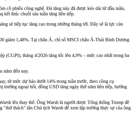
m cổ phiếu công nghệ. Đà tăng này đã được kéo dài từ đầu tuần,
 kết thúc chuỗi sáu tuần tăng liên tiếp.
năng sẽ tiếp tục tăng cao trong những tháng tới. Đây sẽ là lực cản
600 giảm 1,48%. Tại châu Á, chỉ số MSCI châu Á-Thái Bình Dương
ệp (CGPI), tháng 4/2026 tăng tốc lên 4,9% – mức cao nhất trong ba
ầu năm đến nay.
nay, từ mức dự báo dưới 14% trong tuần trước, theo công cụ
hị trường ngoại hối, đồng USD tăng ngày thứ năm liên tiếp, hướng
n Warsh lên thay thế. Ông Warsh là người được Tổng thống Trump đề
ớng "thử thách" tân Chủ tịch Warsh để xem lập trường thực sự của ông