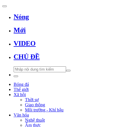
Nóng
Mới
VIDEO
CHỦ ĐỀ
Bóng đá
Thế giới
Xã hội
Thời sự
Giao thông
Môi trường - Khí hậu
Văn hóa
Nghệ thuật
Ẩm thực