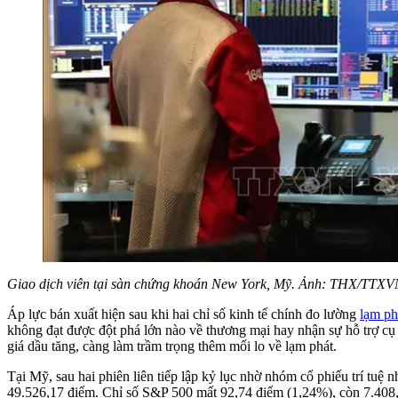
Giao dịch viên tại sàn chứng khoán New York, Mỹ. Ảnh: THX/TTXV
Áp lực bán xuất hiện sau khi hai chỉ số kinh tế chính đo lường
lạm ph
không đạt được đột phá lớn nào về thương mại hay nhận sự hỗ trợ cụ
giá dầu tăng, càng làm trầm trọng thêm mối lo về lạm phát.
Tại Mỹ, sau hai phiên liên tiếp lập kỷ lục nhờ nhóm cổ phiếu trí tu
49.526,17 điểm. Chỉ số S&P 500 mất 92,74 điểm (1,24%), còn 7.408