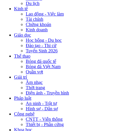
Du lịch
Kinh tế
Lao động - Việc làm
Tài chính
Chứng khoán
Kinh doanh
Giáo dục
Học bổng - Du học
Đào tạo - Thi cử
Tuyển Sinh 2026
Thể thao
Bóng đá quốc tế
Bóng đá Việt Nam
Quần vợt
Giải trí
Âm nhạc
Thời trang
Điện ảnh - Truyền hình
Pháp luật
An ninh - Trật tự
Hình sự - Dân sự
Công nghệ
CNTT - Viễn thông
Thiết bị - Phần cứng
Khoa học