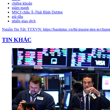
chứng khoán
giảm mạnh
MSCI châu Á-Thái Bình Dương
giá dầu
phiên giao dịch
Nguồn
Tin Tức TTXVN
:
https://baotintuc.vn/thi-truong-tien-te/c
TIN KHÁC