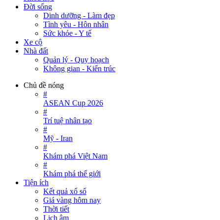
Đời sống
Dinh dưỡng - Làm đẹp
Tình yêu - Hôn nhân
Sức khỏe - Y tế
Xe cộ
Nhà đất
Quản lý - Quy hoạch
Không gian - Kiến trúc
Chủ đề nóng
#
ASEAN Cup 2026
#
Trí tuệ nhân tạo
#
Mỹ - Iran
#
Khám phá Việt Nam
#
Khám phá thế giới
Tiện ích
Kết quả xổ số
Giá vàng hôm nay
Thời tiết
Lịch âm