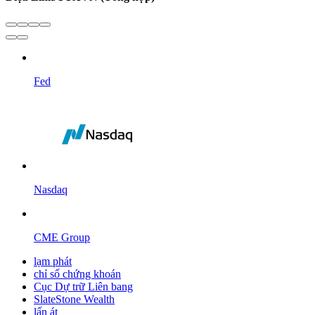
Fed
Nasdaq
CME Group
lạm phát
chỉ số chứng khoán
Cục Dự trữ Liên bang
SlateStone Wealth
lấn át