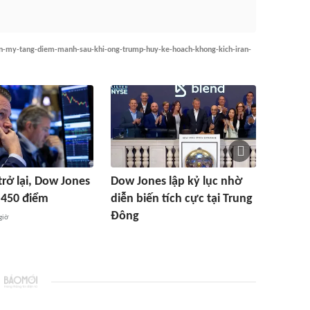
n-my-tang-diem-manh-sau-khi-ong-trump-huy-ke-hoach-khong-kich-iran-
trở lại, Dow Jones
Dow Jones lập kỷ lục nhờ
 450 điểm
diễn biến tích cực tại Trung
Đông
giờ