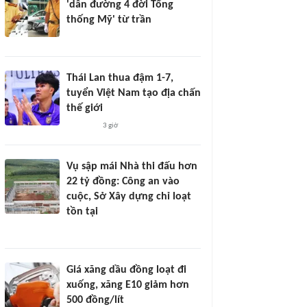
'dẫn đường 4 đời Tổng
thống Mỹ' từ trần
Thái Lan thua đậm 1-7,
tuyển Việt Nam tạo địa chấn
thế giới
3 giờ
Vụ sập mái Nhà thi đấu hơn
22 tỷ đồng: Công an vào
cuộc, Sở Xây dựng chỉ loạt
tồn tại
Giá xăng dầu đồng loạt đi
xuống, xăng E10 giảm hơn
500 đồng/lít