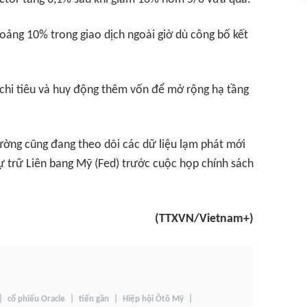
ảng 10% trong giao dịch ngoài giờ dù công bố kết
 chi tiêu và huy động thêm vốn để mở rộng hạ tầng
trường cũng đang theo dõi các dữ liệu lạm phát mới
Dự trữ Liên bang Mỹ (Fed) trước cuộc họp chính sách
(TTXVN/Vietnam+)
cổ phiếu Oracle
tiến gần
Hiệp hội Ôtô Mỹ