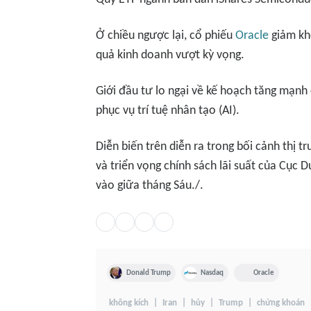
Ở chiều ngược lại, cổ phiếu
Oracle
giảm kho
quả kinh doanh vượt kỳ vọng.
Giới đầu tư lo ngại về kế hoạch tăng mạnh
phục vụ trí tuệ nhân tạo (AI).
Diễn biến trên diễn ra trong bối cảnh thị 
và triển vọng chính sách lãi suất của Cục 
vào giữa tháng Sáu./.
Donald Trump
Nasdaq
Oracle
không kích
Iran
hủy
Trump
chứng khoán