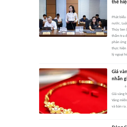
thể hi
Phát biểu
nước, Luật
Thúy Sen 
thẩm tra đ
phản ứng 
thực hiện
lý ngoại h
Giá và
nhẫn g
6
Giá vàng 
Vàng miến
và bán ra.