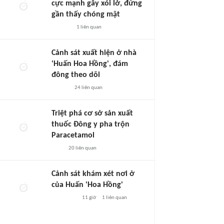
cực mạnh gây xói lở, đứng
gần thấy chóng mặt
1
liên quan
Cảnh sát xuất hiện ở nhà
'Huấn Hoa Hồng', đám
đông theo dõi
24
liên quan
Triệt phá cơ sở sản xuất
thuốc Đông y pha trộn
Paracetamol
20
liên quan
Cảnh sát khám xét nơi ở
của Huấn 'Hoa Hồng'
11 giờ
1
liên quan