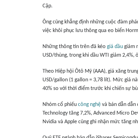
Cập.
Ông cũng khẳng định những cuộc đàm phán 
việc khôi phục lưu thông qua eo biển Hormu
Những thông tin trên đã kéo
giá dầu
giảm m
USD/thùng, trong khi dầu WTI giảm 2,4%,
Theo Hiệp hội Ôtô Mỹ (AAA), giá xăng trung
USD/gallon (1 gallon = 3,78 lít). Mức giá
40% so với thời điểm trước khi chiến sự bù
Nhóm cổ phiếu
công nghệ
và bán dẫn dẫn d
Technology tăng 7,2%, Advanced Micro Devi
Nvidia và Apple cũng ghi nhận mức tăng nh
Quỹ ETF ngành bán dẫn iShares Semicondu