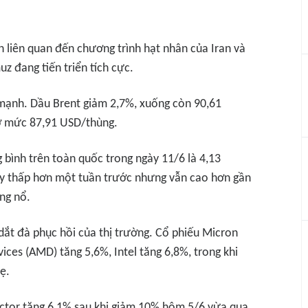
liên quan đến chương trình hạt nhân của Iran và
z đang tiến triển tích cực.
ạnh. Dầu Brent giảm 2,7%, xuống còn 90,61
 ở mức 87,91 USD/thùng.
 bình trên toàn quốc trong ngày 11/6 là 4,13
 này thấp hơn một tuần trước nhưng vẫn cao hơn gần
ng nổ.
ắt đà phục hồi của thị trường. Cổ phiếu Micron
ces (AMD) tăng 5,6%, Intel tăng 6,8%, trong khi
ẹ.
ctor tăng 6,1% sau khi giảm 10% hôm 5/6 vừa qua.