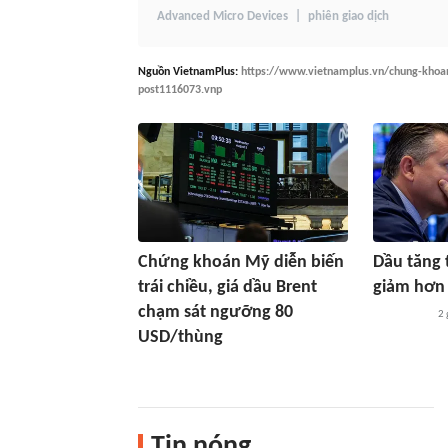
Advanced Micro Devices
phiên giao dịch
Nguồn
VietnamPlus
:
https://www.vietnamplus.vn/chung-khoa
post1116073.vnp
Chứng khoán Mỹ diễn biến
Dầu tăng 
trái chiều, giá dầu Brent
giảm hơn
chạm sát ngưỡng 80
2 
USD/thùng
Tin nóng