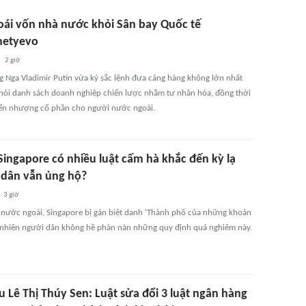
oái vốn nhà nước khỏi Sân bay Quốc tế
metyevo
2 giờ
g Nga Vladimir Putin vừa ký sắc lệnh đưa cảng hàng không lớn nhất
hỏi danh sách doanh nghiệp chiến lược nhằm tư nhân hóa, đồng thời
n nhượng cổ phần cho người nước ngoài.
Singapore có nhiều luật cấm hà khắc đến kỳ lạ
dân vẫn ủng hộ?
3 giờ
 nước ngoài, Singapore bị gán biệt danh 'Thành phố của những khoản
y nhiên người dân không hề phàn nàn những quy định quá nghiêm này.
u Lê Thị Thúy Sen: Luật sửa đổi 3 luật ngân hàng