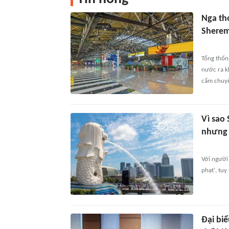
Nga th
Shere
Tổng thốn
nước ra k
cấm chuyể
Vì sao 
nhưng 
Với người
phạt', tu
Đại biể