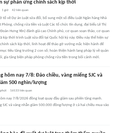
ện sự phản ứng chính sách kịp thời
1 giờ
42
liên quan
 ở tổ về Dự án Luật sửa đổi, bổ sung một số điều Luật Ngân hàng Nhà
 Phòng, chống rửa tiền và Luật Các tổ chức tín dụng, đại biểu Lê Thị
(Đoàn Hưng Yên) đánh giá cao Chính phủ, cơ quan soạn thảo, cơ quan
ã kịp thời trình Luật sửa đổi tại Quốc hội kỳ này. Điều này thể hiện sự
chính sách kịp thời, linh hoạt để tháo gỡ vướng mắc hiện hành để
 mục tiêu tăng trưởng 2 con số; hoàn thiện hành lang pháp lý về quản
ối, gia tăng biện pháp phòng chống rửa tiền trong bối cảnh mới.
ng hôm nay 7/8: Đảo chiều, vàng miếng SJC và
iảm 500 nghìn/lượng
 phút
16533
liên quan
hôm nay 7/8/2026 đồng loạt quay đầu giảm sau phiên tăng mạnh.
g SJC và vàng nhẫn giảm 500.000 đồng/lượng ở cả hai chiều mua vào