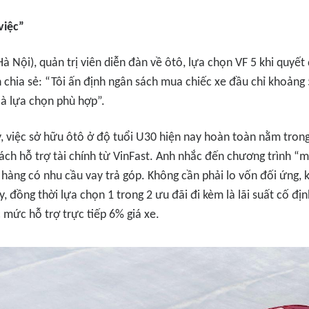
việc”
à Nội), quản trị viên diễn đàn về ôtô, lựa chọn VF 5 khi quyết
h chia sẻ: “Tôi ấn định ngân sách mua chiếc xe đầu chỉ khoảng
là lựa chọn phù hợp”.
, việc sở hữu ôtô ở độ tuổi U30 hiện nay hoàn toàn nằm trong
sách hỗ trợ tài chính từ VinFast. Anh nhắc đến chương trình “
hàng có nhu cầu vay trả góp. Không cần phải lo vốn đối ứng, 
y, đồng thời lựa chọn 1 trong 2 ưu đãi đi kèm là lãi suất cố đ
mức hỗ trợ trực tiếp 6% giá xe.