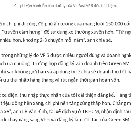
Chi phí vận hành lẫn bảo dưỡng của VinFast VF 5 đều tiết kiệm.
iệm chi phí đi cùng độ phủ ấn tượng của mạng lưới 150.000 cổng
 “truyền cảm hứng” để sử dụng xe thường xuyên hơn. “Từ ngà
i nhiều hơn, khoảng 2-3 chuyến mỗi năm”, anh chia sẻ.
 trong những lý do VF 5 được nhiều người dùng và doanh nghi
ách ưa chuộng. Trường hợp đăng ký vận doanh trên Green SM P
hí sạc không giới hạn và áp dụng tỷ lệ chia sẻ doanh thu tốt h
ối ưu thu nhập hàng tháng và rút ngắn thời gian hoàn vốn.
 xe điện, thu nhập thực nhận của tôi cải thiện đáng kể. Hàng th
8 triệu đồng tiền xăng, chi phí nền tảng cũng thấp hơn. Chẳng
a xe”, anh Lê Văn Bình, tài xế dịch vụ ở TP.HCM, nhận định sa
ack chạy xăng sang VF 5 và đăng ký làm đối tác của Green SM.