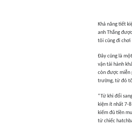
Khả năng tiết k
anh Thắng được
tôi cũng đi chơ
Đây cũng là một
vận tải hành kh
còn được miễn p
trường, từ đó t
“Từ khi đổi sang
kiệm ít nhất 7-
kiếm đủ tiền mu
từ chiếc hatchb