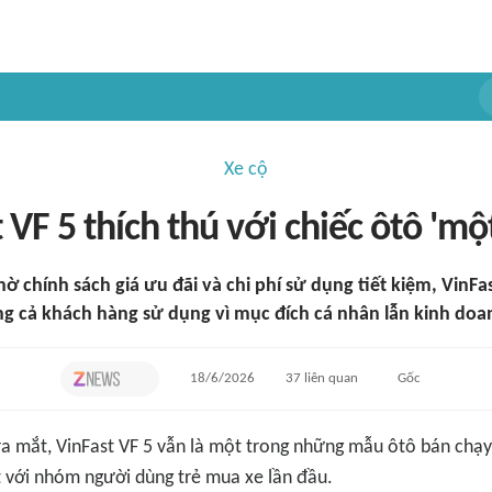
Xe cộ
 VF 5 thích thú với chiếc ôtô 'một
hờ chính sách giá ưu đãi và chi phí sử dụng tiết kiệm, VinFas
ng cả khách hàng sử dụng vì mục đích cá nhân lẫn kinh doa
18/6/2026
37
liên quan
Gốc
a mắt, VinFast VF 5 vẫn là một trong những mẫu ôtô bán chạy 
t với nhóm người dùng trẻ mua xe lần đầu.