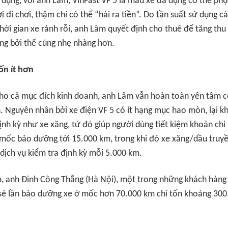
ử dụng, với anh Lâm, VinFast VF 5 là mẫu xe đa dụng có thể ph
ới đi chơi, thậm chí có thể “hái ra tiền”. Do tần suất sử dụng 
hời gian xe rảnh rỗi, anh Lâm quyết định cho thuê để tăng thu 
ng bởi thế cũng nhẹ nhàng hơn.
ốn ít hơn
ho cả mục đích kinh doanh, anh Lâm vẫn hoàn toàn yên tâm c
h. Nguyên nhân bởi xe điện VF 5 có ít hạng mục hao mòn, lại k
ịnh kỳ như xe xăng, từ đó giúp người dùng tiết kiệm khoản chi 
ó mốc bảo dưỡng tới 15.000 km, trong khi đó xe xăng/dầu tru
dịch vụ kiểm tra định kỳ mỗi 5.000 km.
 anh Đinh Công Thắng (Hà Nội), một trong những khách hàng 
 sẻ lần bảo dưỡng xe ở mốc hơn 70.000 km chỉ tốn khoảng 30