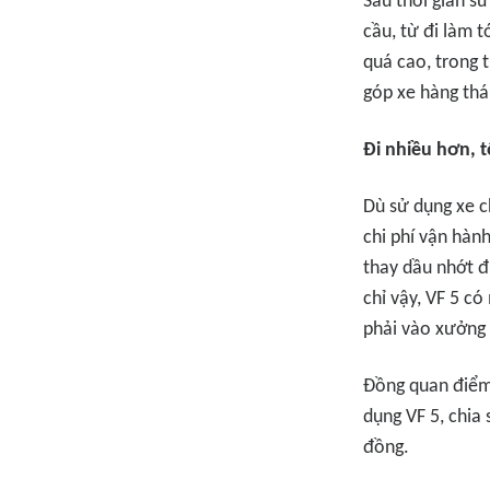
Sau thời gian s
cầu, từ đi làm t
quá cao, trong t
góp xe hàng thá
Đi nhiều hơn, t
Dù sử dụng xe c
chi phí vận hàn
thay dầu nhớt đ
chỉ vậy, VF 5 c
phải vào xưởng 
Đồng quan điểm,
dụng VF 5, chia
đồng.