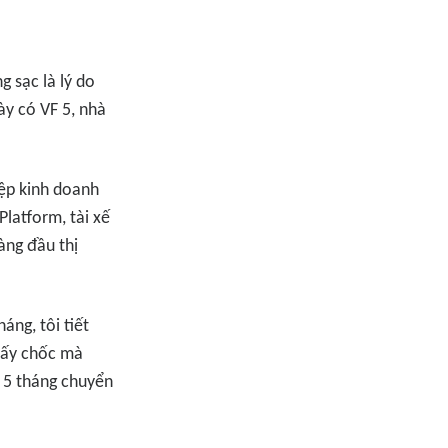
 sạc là lý do
y có VF 5, nhà
ệp kinh doanh
latform, tài xế
àng đầu thị
áng, tôi tiết
 mấy chốc mà
u 5 tháng chuyển