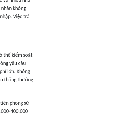
ục vụ nhiều nhu
cá nhân không
nhập. Việc trả
ó thể kiểm soát
hông yêu cầu
phí lớn. Không
yền thống thường
tiên phong sử
0.000-400.000